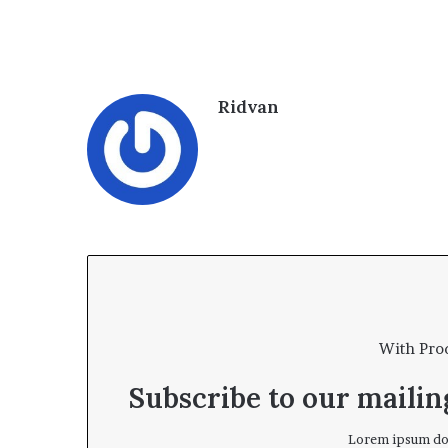
D
u
a
Ridvan
With Pro
Subscribe to our mailing
Lorem ipsum dol