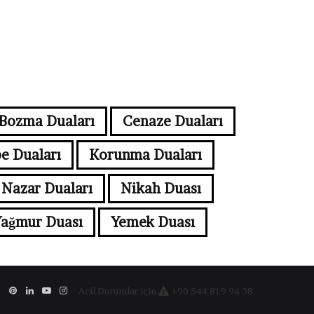
Bozma Duaları
Cenaze Duaları
e Duaları
Korunma Duaları
Nazar Duaları
Nikah Duası
ağmur Duası
Yemek Duası
ebook
X
Pinterest
LinkedIn
YouTube
Instagram
Acil Durumlar için
+90 544 819 94 38