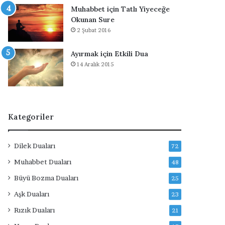
r
Muhabbet için Tatlı Yiyeceğe
Okunan Sure
2 Şubat 2016
Ayırmak için Etkili Dua
14 Aralık 2015
Kategoriler
Dilek Duaları
72
Muhabbet Duaları
48
Büyü Bozma Duaları
25
Aşk Duaları
23
Rızık Duaları
21