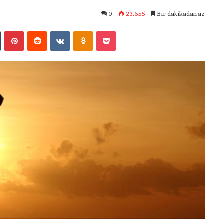
0
23.655
Bir dakikadan az
Tumblr
Pinterest
Reddit
VKontakte
Odnoklassniki
Pocket