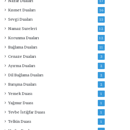
Nazar Duaları
17
Kısmet Duaları
16
Sevgi Duaları
15
Namaz Sureleri
12
Korunma Duaları
12
Bağlama Duaları
11
Cenaze Duaları
3
Ayırma Duaları
2
Dil Bağlama Duaları
2
Barışma Duaları
2
Yemek Duası
1
Yağmur Duası
1
Tevbe İstiğfar Duası
1
Telkin Duası
1