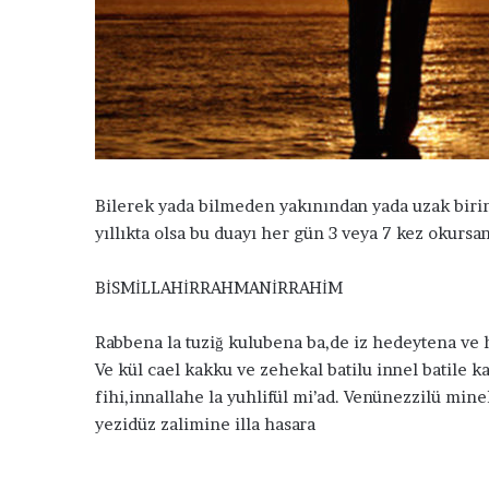
k
Bilerek yada bilmeden yakınından yada uzak birin
yıllıkta olsa bu duayı her gün 3 veya 7 kez okur
BİSMİLLAHİRRAHMANİRRAHİM
Rabbena la tuziğ kulubena ba,de iz hedeytena ve
B
Ve kül cael kakku ve zehekal batilu innel batile 
e
r
fihi,innallahe la yuhlifül mi’ad. Venünezzilü min
e
yezidüz zalimine illa hasara
k
e
t