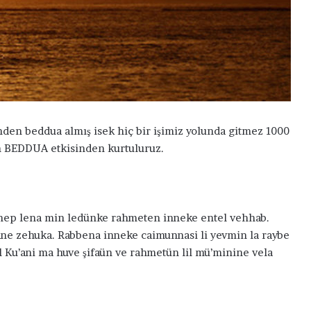
den beddua almış isek hiç bir işimiz yolunda gitmez 1000
san BEDDUA etkisinden kurtuluruz.
 hep lena min ledünke rahmeten inneke entel vehhab.
K
kane zehuka. Rabbena inneke caimunnasi li yevmin la raybe
u
r
el Ku’ani ma huve şifaün ve rahmetün lil mü’minine vela
a
y
ş
S