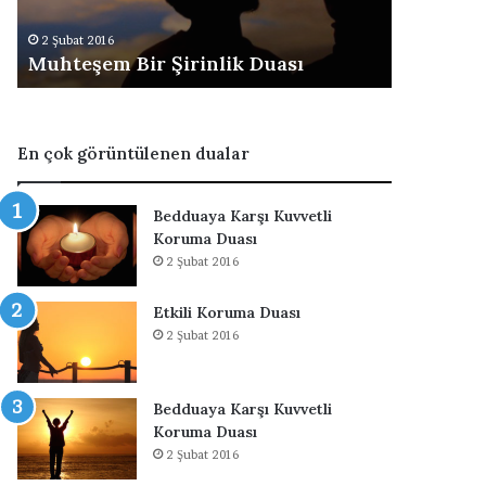
m
l
2 Şubat 2016
2 Şubat 201
B
m
Muhteşem Bir Şirinlik Duası
Zengin 
i
a
r
k
Ş
i
i
ç
En çok görüntülenen dualar
r
i
i
n
n
O
Bedduaya Karşı Kuvvetli
l
k
Koruma Duası
i
u
2 Şubat 2016
k
n
D
a
Etkili Koruma Duası
u
c
2 Şubat 2016
a
a
s
k
ı
D
u
Bedduaya Karşı Kuvvetli
a
Koruma Duası
l
2 Şubat 2016
a