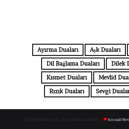
Ayırma Duaları
Aşk Duaları
Dil Bağlama Duaları
Dilek 
Kısmet Duaları
Mevlid Dua
Rızık Duaları
Sevgi Dualar
© Telif Hakkı 2026, Tüm Hakları Saklıdır |
Kocaali Net