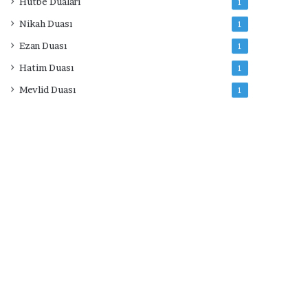
Hutbe Duaları
1
Nikah Duası
1
Ezan Duası
1
Hatim Duası
1
Mevlid Duası
1