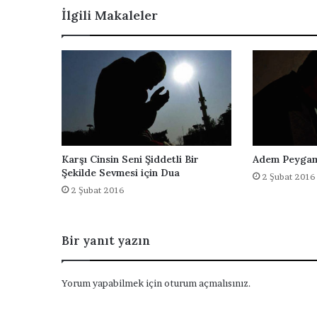
i
t
İlgili Makaleler
n
i
i
K
z
a
p
a
t
m
a
s
ı
Karşı Cinsin Seni Şiddetli Bir
Adem Peygam
n
Şekilde Sevmesi için Dua
2 Şubat 2016
a
2 Şubat 2016
K
a
r
Bir yanıt yazın
ş
ı
D
Yorum yapabilmek için
oturum açmalısınız
.
u
a