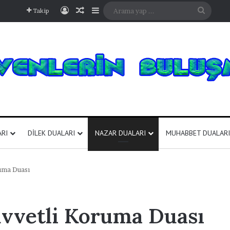
Kayıt Ol
Rastgele Makale
Kenar Bölmesi
Arama
Takip
yap
...
ARI
DILEK DUALARI
NAZAR DUALARI
MUHABBET DUALARI
uma Duası
vvetli Koruma Duası