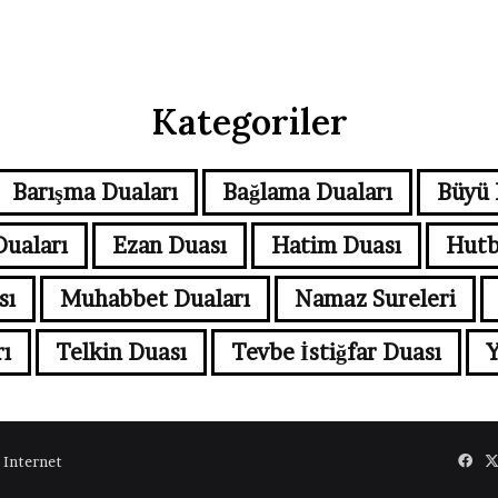
Kategoriler
Barışma Duaları
Bağlama Duaları
Büyü 
Duaları
Ezan Duası
Hatim Duası
Hutb
sı
Muhabbet Duaları
Namaz Sureleri
ı
Telkin Duası
Tevbe İstiğfar Duası
Y
 Internet
Fac