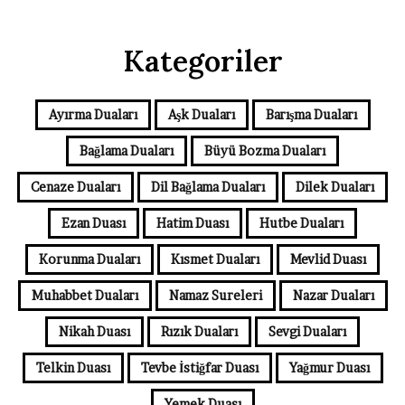
Kategoriler
Ayırma Duaları
Aşk Duaları
Barışma Duaları
Bağlama Duaları
Büyü Bozma Duaları
Cenaze Duaları
Dil Bağlama Duaları
Dilek Duaları
Ezan Duası
Hatim Duası
Hutbe Duaları
Korunma Duaları
Kısmet Duaları
Mevlid Duası
Muhabbet Duaları
Namaz Sureleri
Nazar Duaları
Nikah Duası
Rızık Duaları
Sevgi Duaları
Telkin Duası
Tevbe İstiğfar Duası
Yağmur Duası
Yemek Duası