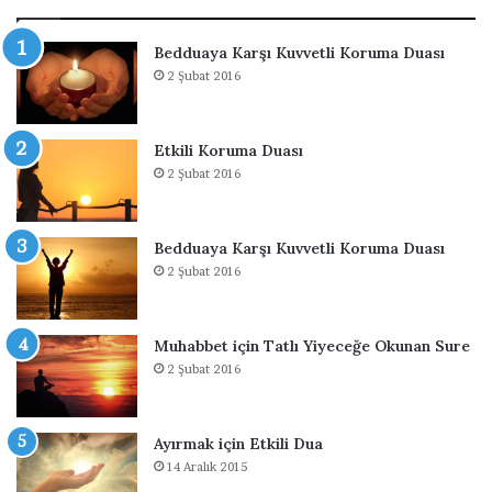
ı
g
ş
e
Bedduaya Karşı Kuvvetli Koruma Duası
m
t
2 Şubat 2016
a
i
k
r
İ
e
Etkili Koruma Duası
ç
n
2 Şubat 2016
i
d
n
u
D
a
u
Bedduaya Karşı Kuvvetli Koruma Duası
a
2 Şubat 2016
Muhabbet için Tatlı Yiyeceğe Okunan Sure
2 Şubat 2016
Ayırmak için Etkili Dua
14 Aralık 2015