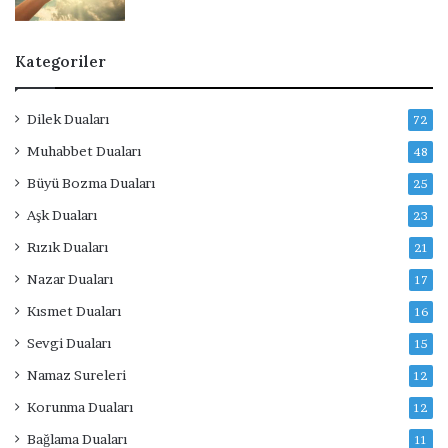
Kategoriler
Dilek Duaları
72
Muhabbet Duaları
48
Büyü Bozma Duaları
25
Aşk Duaları
23
Rızık Duaları
21
Nazar Duaları
17
Kısmet Duaları
16
Sevgi Duaları
15
Namaz Sureleri
12
Korunma Duaları
12
Bağlama Duaları
11