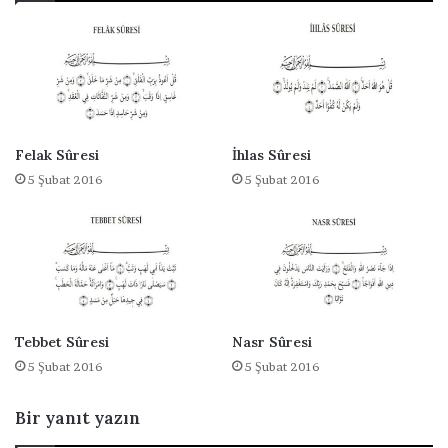
n
i
z
Felak Sûresi
İhlas Sûresi
5 Şubat 2016
5 Şubat 2016
Tebbet Sûresi
Nasr Sûresi
5 Şubat 2016
5 Şubat 2016
Bir yanıt yazın