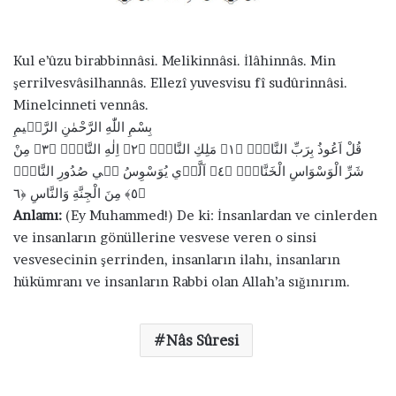
ö
n
d
Kul e’ûzu birabbinnâsi. Melikinnâsi. İlâhinnâs. Min
e
şerrilvesvâsilhannâs. Ellezî yuvesvisu fî sudûrinnâsi.
r
Minelcinneti vennâs.
m
بِسْمِ اللّٰهِ الرَّحْمٰنِ الرَّح۪يمِ
e
مِنْ
﴿٣﴾
اِلٰهِ النَّاسِۙ
﴿٢﴾
مَلِكِ النَّاسِۙ
﴿١﴾
قُلْ اَعُوذُ بِرَبِّ النَّاسِۙ
k
اَلَّذ۪ي يُوَسْوِسُ ف۪ي صُدُورِ النَّاسِۙ
﴿٤﴾
شَرِّ الْوَسْوَاسِ الْخَنَّاسِۙ
﴿٦
مِنَ الْجِنَّةِ وَالنَّاسِ
﴿٥﴾
Anlamı:
(Ey Muhammed!) De ki: İnsanlardan ve cinlerden
ve insanların gönüllerine vesvese veren o sinsi
vesvesecinin şerrinden, insanların ilahı, insanların
hükümranı ve insanların Rabbi olan Allah’a sığınırım.
Nâs Sûresi