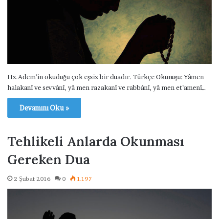
Hz.Adem’in okuduğu çok eşsiz bir duadır. Türkçe Okunuşu: Yâmen
halakanî ve sevvânî, yâ men razakanî ve rabbânî, yâ men et’amenî…
Devamını Oku »
Tehlikeli Anlarda Okunması
Gereken Dua
2 Şubat 2016
0
1.197