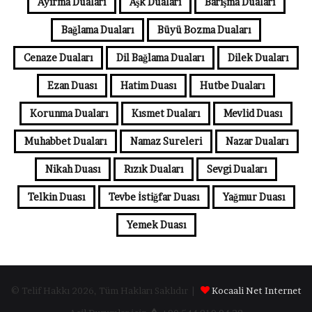
Ayırma Duaları
Aşk Duaları
Barışma Duaları
Bağlama Duaları
Büyü Bozma Duaları
Cenaze Duaları
Dil Bağlama Duaları
Dilek Duaları
Ezan Duası
Hatim Duası
Hutbe Duaları
Korunma Duaları
Kısmet Duaları
Mevlid Duası
Muhabbet Duaları
Namaz Sureleri
Nazar Duaları
Nikah Duası
Rızık Duaları
Sevgi Duaları
Telkin Duası
Tevbe İstiğfar Duası
Yağmur Duası
Yemek Duası
© Telif Hakkı 2026, Tüm Hakları Saklıdır |
Kocaali Net Internet