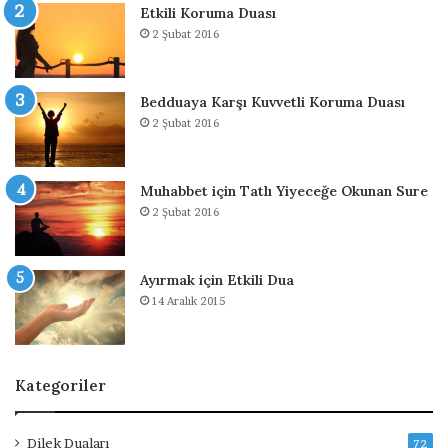
Etkili Koruma Duası
ı
İ
2 Şubat 2016
İ
s
ç
t
i
e
n
y
Bedduaya Karşı Kuvvetli Koruma Duası
D
e
2 Şubat 2016
u
n
a
l
e
Muhabbet için Tatlı Yiyeceğe Okunan Sure
r
2 Şubat 2016
İ
ç
i
Ayırmak için Etkili Dua
n
14 Aralık 2015
D
u
a
s
Kategoriler
ı
Dilek Duaları
72