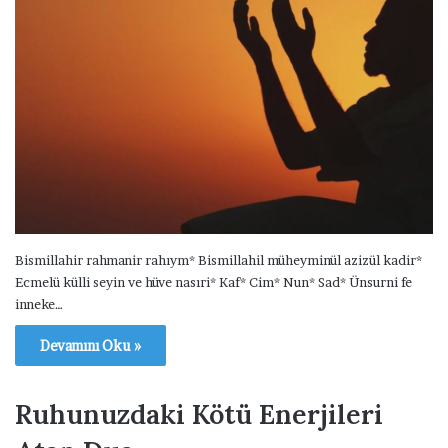
Bismillahir rahmanir rahıym* Bismillahil müheyminül azizül kadir*
Ecmelü külli seyin ve hüve nasıri* Kaf* Cim* Nun* Sad* Ünsurni fe
inneke…
Devamını Oku »
Ruhunuzdaki Kötü Enerjileri