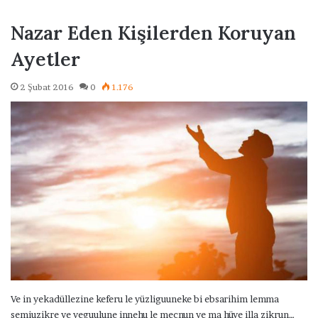
Nazar Eden Kişilerden Koruyan
Ayetler
2 Şubat 2016
0
1.176
Ve in yekadüllezine keferu le yüzliguuneke bi ebsarihim lemma
semiuzikre ve yeguulune innehu le mecnun ve ma hüve illa zikrun…