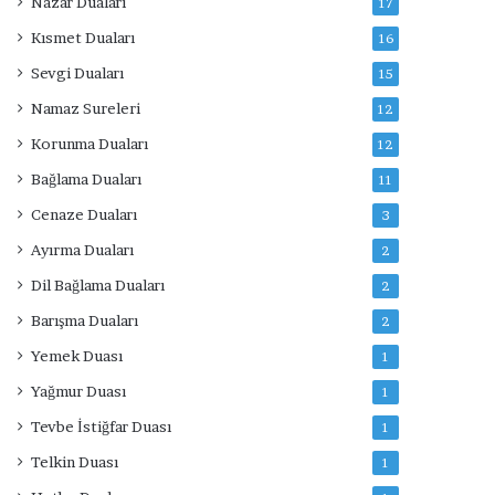
Nazar Duaları
17
Kısmet Duaları
16
Sevgi Duaları
15
Namaz Sureleri
12
Korunma Duaları
12
Bağlama Duaları
11
Cenaze Duaları
3
Ayırma Duaları
2
Dil Bağlama Duaları
2
Barışma Duaları
2
Yemek Duası
1
Yağmur Duası
1
Tevbe İstiğfar Duası
1
Telkin Duası
1