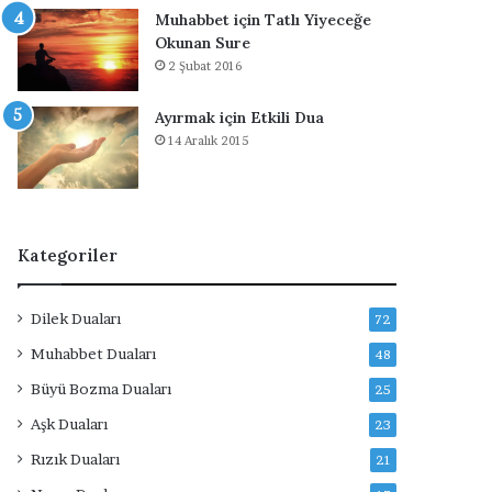
r
Muhabbet için Tatlı Yiyeceğe
Okunan Sure
2 Şubat 2016
Ayırmak için Etkili Dua
14 Aralık 2015
Kategoriler
Dilek Duaları
72
Muhabbet Duaları
48
Büyü Bozma Duaları
25
Aşk Duaları
23
Rızık Duaları
21