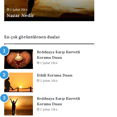
2 Şubat 201
d
e
Aşık Et
2 Şubat 2016
i
k
Nazar Nedir
Budur
r
İ
ç
i
n
En çok görüntülenen dualar
O
k
u
Bedduaya Karşı Kuvvetli
n
Koruma Duası
a
2 Şubat 2016
c
a
Etkili Koruma Duası
k
2 Şubat 2016
D
u
a
B
Bedduaya Karşı Kuvvetli
u
Koruma Duası
d
2 Şubat 2016
u