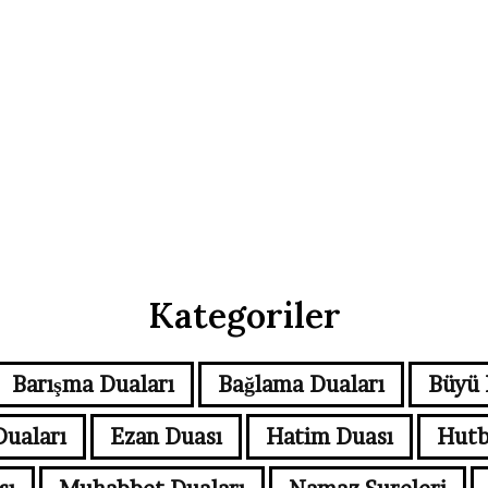
Kategoriler
Barışma Duaları
Bağlama Duaları
Büyü 
Duaları
Ezan Duası
Hatim Duası
Hutb