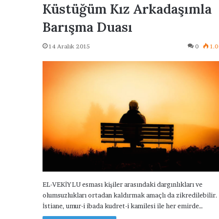
Küstüğüm Kız Arkadaşımla
Barışma Duası
14 Aralık 2015
0
1.0
EL-VEKİYLU esması kişiler arasındaki dargınlıkları ve
olumsuzlukları ortadan kaldırmak amaçlı da zikredilebilir.
İstiane, umur-i ibada kudret-i kamilesi ile her emirde…