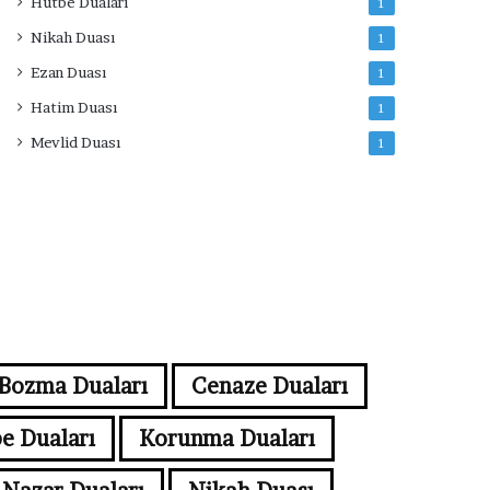
Hutbe Duaları
1
Nikah Duası
1
Ezan Duası
1
Hatim Duası
1
Mevlid Duası
1
Bozma Duaları
Cenaze Duaları
e Duaları
Korunma Duaları