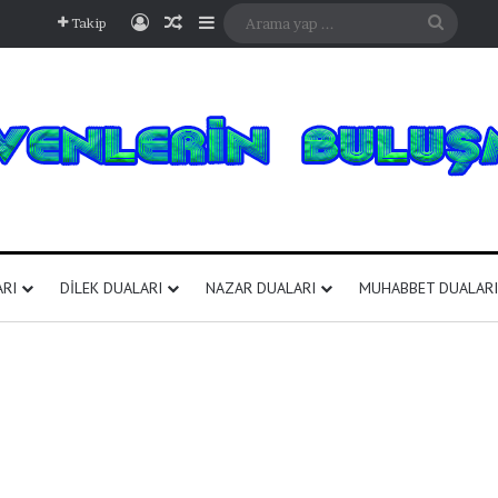
Kayıt Ol
Rastgele Makale
Kenar Bölmesi
Arama
Takip
yap
...
ARI
DILEK DUALARI
NAZAR DUALARI
MUHABBET DUALARI