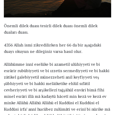
ö
n
d
e
Önemli dilek duası tesirli dilek duası önemli dilek
r
duaları duası.
m
e
4356 Allah ismi zikredilirken her 66 da bir aşağıdaki
k
duayı okuyun ne dileğiniz varsa hasıl olur.
Allâhümme innî eselüke bi azametil ulûhiyyeti ve bi
esrârir rubûbiyyeti ve bi ızzetis sermediyyeti ve bi hakki
zâtikel ğalebiyyetil münezzeheti anil keyfiyyeti veş
şübhiyyeti ve bi hakki melâiketike ehlül sıfâtil
cevheriyyeti ve bi arşikellezî tağşâhül envâri bimâ fîhi
minel esrâri illâ mâ kadaytü hâcetî min kezâ ve kezâ ev
minke Allâhü Allâhü Allâhü el Kuddûsi el Kuddûsi el
Kuddûsi irfa’ annî hucübez zulümâti ve erinî bi nûrike mâ