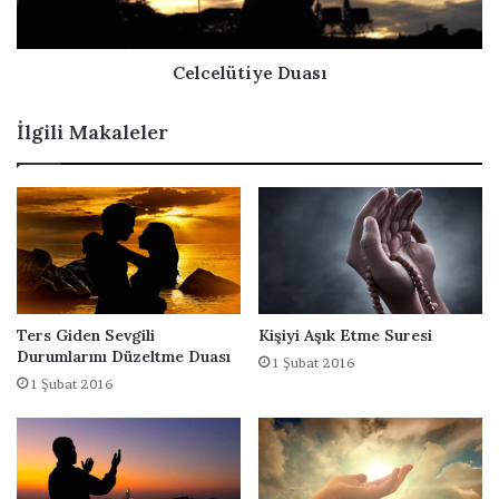
ü
l
t
a
i
r
y
Celcelütiye Duası
e
D
İlgili Makaleler
u
a
s
ı
Ters Giden Sevgili
Kişiyi Aşık Etme Suresi
Durumlarını Düzeltme Duası
1 Şubat 2016
1 Şubat 2016