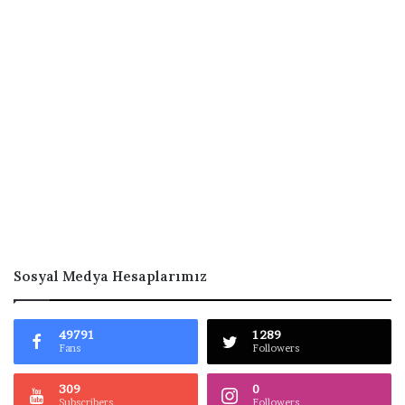
Sosyal Medya Hesaplarımız
49791
1289
Fans
Followers
309
0
Subscribers
Followers