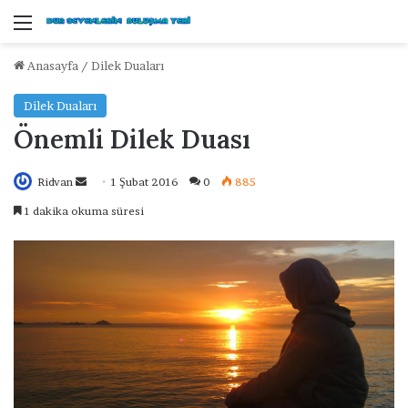
Menü
Anasayfa
/
Dilek Duaları
Dilek Duaları
Önemli Dilek Duası
Ridvan
B
1 Şubat 2016
0
885
i
1 dakika okuma süresi
r
e
-
p
o
s
t
a
g