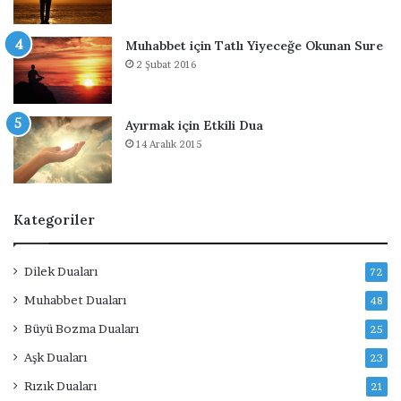
D
u
a
Muhabbet için Tatlı Yiyeceğe Okunan Sure
2 Şubat 2016
Ayırmak için Etkili Dua
14 Aralık 2015
Kategoriler
Dilek Duaları
72
Muhabbet Duaları
48
Büyü Bozma Duaları
25
Aşk Duaları
23
Rızık Duaları
21