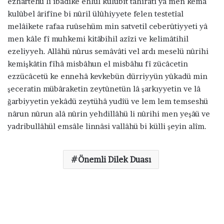
ezhartehü li ıbâdike ehlül kulûbit tâhirâti yâ men kemâ
kulûbel ârifîne bi nûril ülûhiyyete felen testetîal
melâikete rafaa ruûsehüm min satvetil ceberûtiyyeti yâ
men kâle fî muhkemi kitâbihil azîzi ve kelimâtihil
ezeliyyeh. Allâhü nûrus semâvâti vel ardı meselü nûrihi
kemişkâtin fîhâ misbâhun el misbâhu fî zücâcetin
ezzücâcetü ke ennehâ kevkebün dürriyyün yûkadü min
şeceratin mübâraketin zeytûnetün lâ şarkıyyetin ve lâ
ğarbiyyetin yekâdü zeytühâ yudîü ve lem lem temseshü
nârun nûrun alâ nûrin yehdillâhü li nûrihi men yeşâü ve
yadribullâhül emsâle linnâsi vallâhü bi külli şeyin alîm.
Önemli Dilek Duası