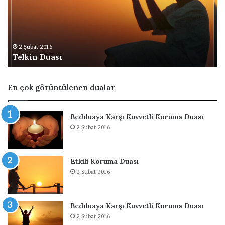
i
e
n
E
D
v
u
l
a
e
2 Şubat 2016
Telkin Duası
s
n
ı
m
e
En çok görüntülenen dualar
k
İ
s
Bedduaya Karşı Kuvvetli Koruma Duası
t
2 Şubat 2016
e
m
e
Etkili Koruma Duası
s
2 Şubat 2016
i
İ
ç
i
Bedduaya Karşı Kuvvetli Koruma Duası
n
2 Şubat 2016