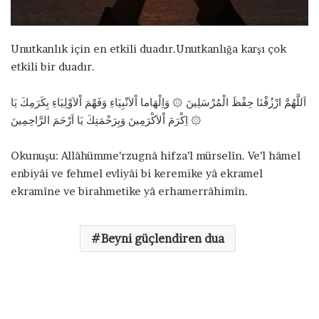
ö
n
d
Unutkanlık için en etkili duadır.Unutkanlığa karşı çok
e
etkili bir duadır.
r
m
اَللَّهُمَّ ارْزُقْنَا حِفْظَ الْمُرْسَلِينَ ۞ وَاِلْهَاما اْلاَنْبِيَاءِ وَفَهْمَ اْلاَوْلِيَاءِ بِكَرَمِكَ يَا
e
اِكْرَمَ اْلاَكْرَمِينَ وَبِرَحْمَتِكَ يَا اَرْحَمَ الرَّاحِمِينَ ۞
k
Okunuşu: Allâhümme’rzugnâ hifza’l mürselîn. Ve’l hâmel
enbiyâi ve fehmel evliyâi bi keremike yâ ekramel
ekramîne ve birahmetike yâ erhamerrâhimîn.
Beyni güçlendiren dua