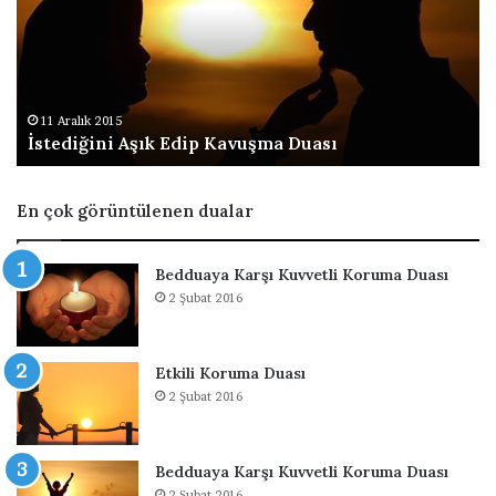
e
a
d
k
i
S
ğ
û
i
r
n
e
11 Aralık 2015
İstediğini Aşık Edip Kavuşma Duası
i
s
A
i
ş
En çok görüntülenen dualar
ı
k
E
Bedduaya Karşı Kuvvetli Koruma Duası
d
2 Şubat 2016
i
p
K
Etkili Koruma Duası
a
2 Şubat 2016
v
u
ş
m
Bedduaya Karşı Kuvvetli Koruma Duası
a
2 Şubat 2016