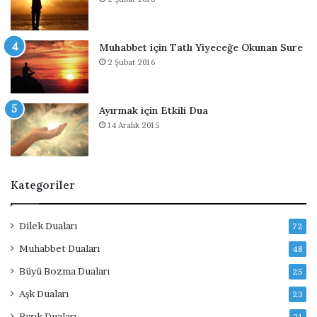
D
u
a
Muhabbet için Tatlı Yiyeceğe Okunan Sure
s
2 Şubat 2016
ı
Ayırmak için Etkili Dua
14 Aralık 2015
Kategoriler
Dilek Duaları
72
Muhabbet Duaları
48
Büyü Bozma Duaları
25
Aşk Duaları
23
Rızık Duaları
21