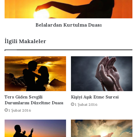
z
r
d
a
n
Belalardan Kurtulma Duası
K
u
İlgili Makaleler
r
t
u
l
m
a
D
u
a
Ters Giden Sevgili
Kişiyi Aşık Etme Suresi
s
Durumlarını Düzeltme Duası
1 Şubat 2016
ı
1 Şubat 2016