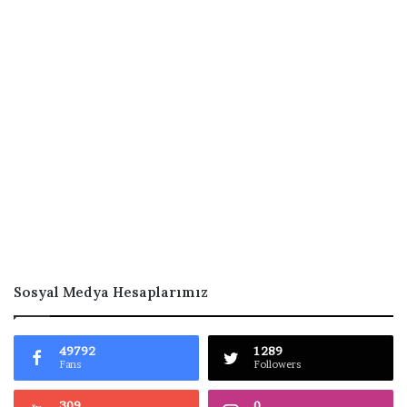
Sosyal Medya Hesaplarımız
49792
1289
Fans
Followers
309
0