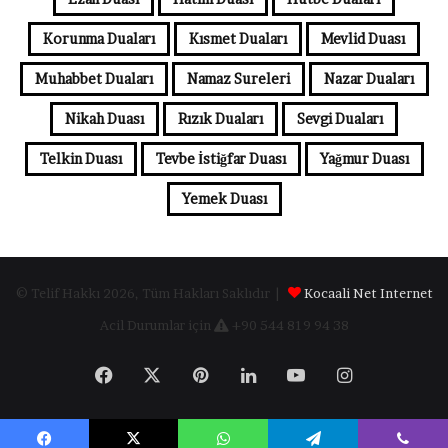
Korunma Duaları
Kısmet Duaları
Mevlid Duası
Muhabbet Duaları
Namaz Sureleri
Nazar Duaları
Nikah Duası
Rızık Duaları
Sevgi Duaları
Telkin Duası
Tevbe İstiğfar Duası
Yağmur Duası
Yemek Duası
© Telif Hakkı 2026, Tüm Hakları Saklıdır |
Kocaali Net Internet
Acil Durumlar için
+90 544 819 94 38
Facebook
X
Pinterest
LinkedIn
YouTube
Instagram