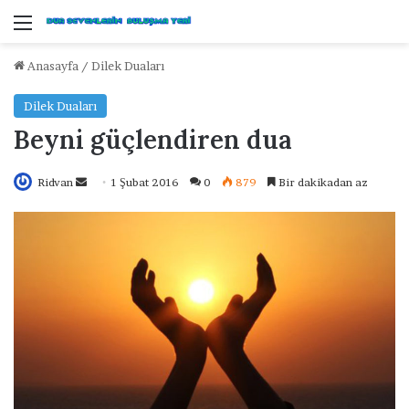
Menü
Anasayfa
/
Dilek Duaları
Dilek Duaları
Beyni güçlendiren dua
Ridvan
B
1 Şubat 2016
0
879
Bir dakikadan az
i
r
e
-
p
o
s
t
a
g