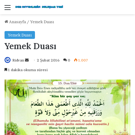
Menü
Anasayfa
/
Yemek Duası
Yemek Duası
Yemek Duası
Ridvan
B
2 Şubat 2016
0
1.007
i
1 dakika okuma süresi
r
e
-
p
o
s
t
a
g