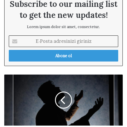
Subscribe to our mailing list
to get the new updates!
Lorem ipsum dolor sit amet, consectetur.
E
-
P
o
s
t
a
Y
a
a
d
ğ
r
m
e
u
s
r
i
D
n
u
i
a