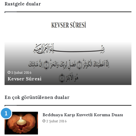
Rastgele dualar
B
a
ğ
l
ı
K
i
ş
i
bat 2016
1 Şubat 20
er Sûresi
Bağlı Ki
y
i
B
En çok görüntülenen dualar
i
l
e
Bedduaya Karşı Kuvvetli Koruma Duası
G
2 Şubat 2016
e
t