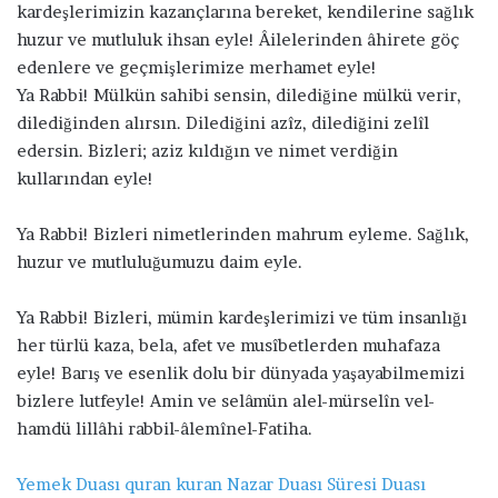
kardeşlerimizin kazançlarına bereket, kendilerine sağlık
huzur ve mutluluk ihsan eyle! Âilelerinden âhirete göç
edenlere ve geçmişlerimize merhamet eyle!
Ya Rabbi! Mülkün sahibi sensin, dilediğine mülkü verir,
dilediğinden alırsın. Dilediğini azîz, dilediğini zelîl
edersin. Bizleri; aziz kıldığın ve nimet verdiğin
kullarından eyle!
Ya Rabbi! Bizleri nimetlerinden mahrum eyleme. Sağlık,
huzur ve mutluluğumuzu daim eyle.
Ya Rabbi! Bizleri, mümin kardeşlerimizi ve tüm insanlığı
her türlü kaza, bela, afet ve musîbetlerden muhafaza
eyle! Barış ve esenlik dolu bir dünyada yaşayabilmemizi
bizlere lutfeyle! Amin ve selâmün alel-mürselîn vel-
hamdü lillâhi rabbil-âlemînel-Fatiha.
Yemek Duası
quran
kuran
Nazar Duası
Süresi
Duası