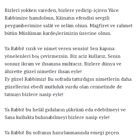
Bizleri yokken vareden, bizlere yedirip-içiren Yüce
Rabbimize hamdolsun, Kâinatın efendisi sevgili
peygamberimize salât ve selâm olsun. Mağfiret ve rahmet
bütün Müslüman kardeşlerimizin üzerine olsun.
Ya Rabbi! rızık ve nimet veren sensin! Sen kapına
yönelenleri boş çevirmezsin. Biz aciz kullarız, Senin
sonsuz ikram ve ihsanına muhtacız. Bizlere dünya ve
âhirette güzel nimetler ihsan eyle!
Ey güzel Rabbimiz! Bu sofrada tattırdığın nimetlerin daha
güzellerini ebedî mutluluk yurdu olan cennetinde de
tatmayı bizlere nasip eyle!
Ya Rabbi! bu helâl gıdaların şükrünü eda edebilmeyi ve
Sana kullukta bulunabilmeyi bizlere nasip eyle!
Ya Rabbi! Bu sofranın hazırlanmasında emeği geçen