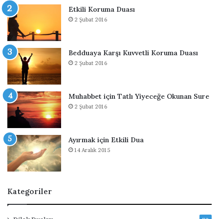
i
Etkili Koruma Duası
r
2 Şubat 2016
e
n
D
u
Bedduaya Karşı Kuvvetli Koruma Duası
a
2 Şubat 2016
Muhabbet için Tatlı Yiyeceğe Okunan Sure
2 Şubat 2016
Ayırmak için Etkili Dua
14 Aralık 2015
Kategoriler