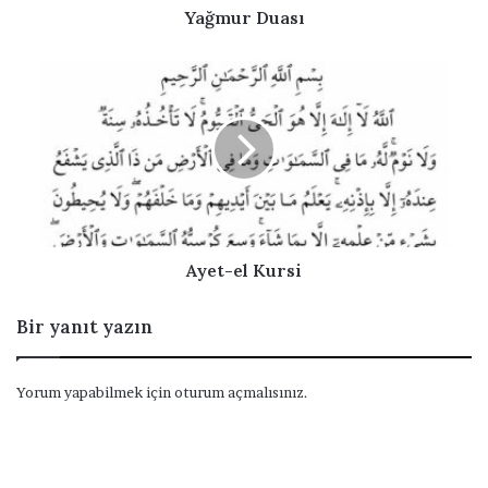
z
s
Yağmur Duası
i
ı
g
A
i
y
r
e
i
t
n
-
i
e
z
l
K
u
r
Ayet-el Kursi
s
i
Bir yanıt yazın
Yorum yapabilmek için
oturum açmalısınız
.