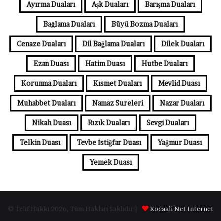
Ayırma Duaları
Aşk Duaları
Barışma Duaları
Bağlama Duaları
Büyü Bozma Duaları
Cenaze Duaları
Dil Bağlama Duaları
Dilek Duaları
Ezan Duası
Hatim Duası
Hutbe Duaları
Korunma Duaları
Kısmet Duaları
Mevlid Duası
Muhabbet Duaları
Namaz Sureleri
Nazar Duaları
Nikah Duası
Rızık Duaları
Sevgi Duaları
Telkin Duası
Tevbe İstiğfar Duası
Yağmur Duası
Yemek Duası
© Telif Hakkı 2026, Tüm Hakları Saklıdır |
Kocaali Net Internet