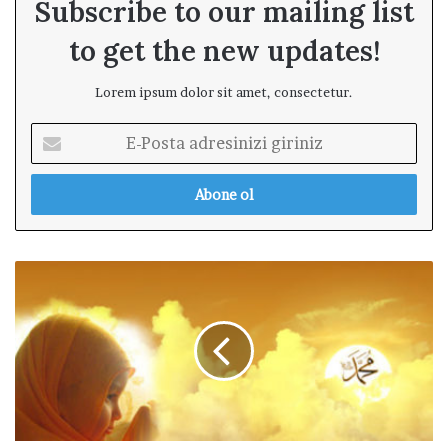
Subscribe to our mailing list
to get the new updates!
Lorem ipsum dolor sit amet, consectetur.
E
-
P
o
s
t
a
Y
a
a
d
p
r
ı
e
l
s
m
i
ı
n
ş
i
B