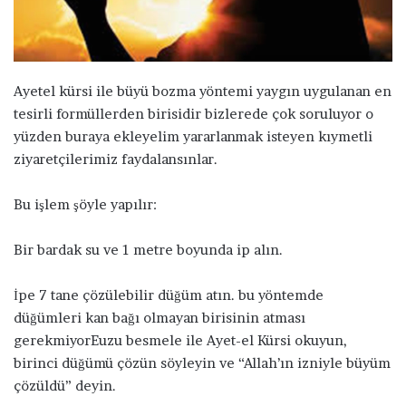
ö
n
d
e
Ayetel kürsi ile büyü bozma yöntemi yaygın uygulanan en
r
tesirli formüllerden birisidir bizlerede çok soruluyor o
m
yüzden buraya ekleyelim yararlanmak isteyen kıymetli
e
ziyaretçilerimiz faydalansınlar.
k
Bu işlem şöyle yapılır:
Bir bardak su ve 1 metre boyunda ip alın.
İpe 7 tane çözülebilir düğüm atın. bu yöntemde
düğümleri kan bağı olmayan birisinin atması
gerekmiyorEuzu besmele ile Ayet-el Kürsi okuyun,
birinci düğümü çözün söyleyin ve “Allah’ın izniyle büyüm
çözüldü” deyin.