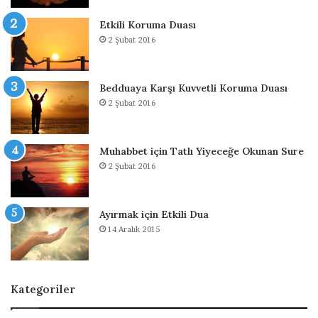
t
Etkili Koruma Duası
m
2 Şubat 2016
e
k
i
ç
Bedduaya Karşı Kuvvetli Koruma Duası
i
2 Şubat 2016
n
O
k
Muhabbet için Tatlı Yiyeceğe Okunan Sure
u
2 Şubat 2016
n
a
n
Ayırmak için Etkili Dua
D
14 Aralık 2015
u
a
Kategoriler