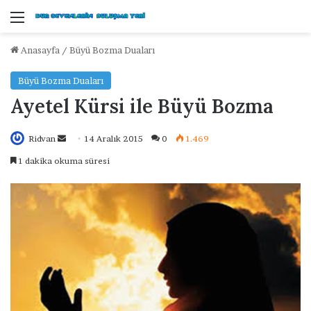
Menü
Anasayfa
/
Büyü Bozma Duaları
Büyü Bozma Duaları
Ayetel Kürsi ile Büyü Bozma
Ridvan
B
14 Aralık 2015
0
1.469
i
1 dakika okuma süresi
r
e
-
p
o
s
t
a
g