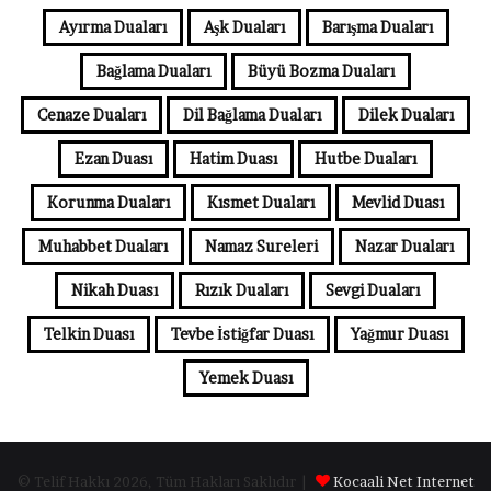
Ayırma Duaları
Aşk Duaları
Barışma Duaları
Bağlama Duaları
Büyü Bozma Duaları
Cenaze Duaları
Dil Bağlama Duaları
Dilek Duaları
Ezan Duası
Hatim Duası
Hutbe Duaları
Korunma Duaları
Kısmet Duaları
Mevlid Duası
Muhabbet Duaları
Namaz Sureleri
Nazar Duaları
Nikah Duası
Rızık Duaları
Sevgi Duaları
Telkin Duası
Tevbe İstiğfar Duası
Yağmur Duası
Yemek Duası
© Telif Hakkı 2026, Tüm Hakları Saklıdır |
Kocaali Net Internet