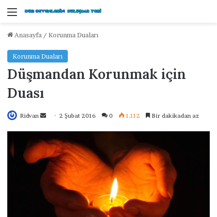
Menü
Anasayfa
/
Korunma Duaları
Korunma Duaları
Düşmandan Korunmak için
Duası
Ridvan
B
2 Şubat 2016
0
1.112
Bir dakikadan az
i
r
e
-
p
o
s
t