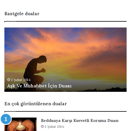
Rastgele dualar
A
B
ş
e
k
d
V
d
e
u
M
a
u
y
h
a
a
K
2 Şubat 2016
Aşk Ve Muhabbet İçin Duası
b
a
b
r
e
ş
En çok görüntülenen dualar
t
ı
İ
K
ç
u
Bedduaya Karşı Kuvvetli Koruma Duası
i
v
2 Şubat 2016
n
v