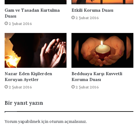
n
D
Gam ve Tasadan Kurtulma
Etkili Koruma Duası
u
Duası
2 Şubat 2016
a
2 Şubat 2016
Nazar Eden Kişilerden
Bedduaya Karşı Kuvvetli
Koruyan Ayetler
Koruma Duası
2 Şubat 2016
2 Şubat 2016
Bir yanıt yazın
Yorum yapabilmek için
oturum açmalısınız
.