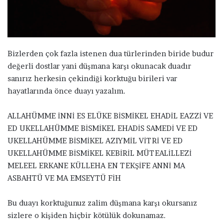
a
g
ö
n
d
Bizlerden çok fazla istenen dua türlerinden biride budur
e
değerli dostlar yani düşmana karşı okunacak duadır
r
sanırız herkesin çekindiği korktuğu birileri var
m
hayatlarında önce duayı yazalım.
e
k
ALLAHÜMME İNNİ ES ELÜKE BİSMİKEL EHADİL EAZZİ VE
ED UKELLAHÜMME BİSMİKEL EHADİS SAMEDİ VE ED
UKELLAHÜMME BİSMİKEL AZIYMİL VİTRİ VE ED
UKELLAHÜMME BİSMİKEL KEBİRİL MÜTEALİLLEZİ
MELEEL ERKANE KÜLLEHA EN TEKŞİFE ANNİ MA
ASBAHTÜ VE MA EMSEYTÜ FİH
Bu duayı korktuğunuz zalim düşmana karşı okursanız
sizlere o kişiden hiçbir kötülük dokunamaz.