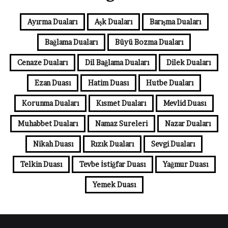
Ayırma Duaları
Aşk Duaları
Barışma Duaları
Bağlama Duaları
Büyü Bozma Duaları
Cenaze Duaları
Dil Bağlama Duaları
Dilek Duaları
Ezan Duası
Hatim Duası
Hutbe Duaları
Korunma Duaları
Kısmet Duaları
Mevlid Duası
Muhabbet Duaları
Namaz Sureleri
Nazar Duaları
Nikah Duası
Rızık Duaları
Sevgi Duaları
Telkin Duası
Tevbe İstiğfar Duası
Yağmur Duası
Yemek Duası