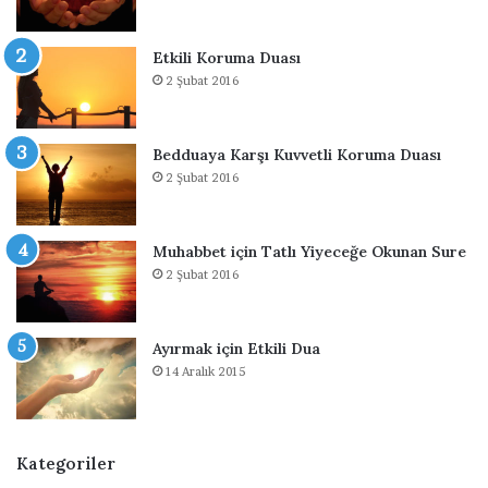
D
e
u
t
Etkili Koruma Duası
a
l
2 Şubat 2016
s
i
ı
K
o
r
Bedduaya Karşı Kuvvetli Koruma Duası
u
2 Şubat 2016
m
a
D
Muhabbet için Tatlı Yiyeceğe Okunan Sure
u
2 Şubat 2016
a
s
ı
Ayırmak için Etkili Dua
14 Aralık 2015
Kategoriler