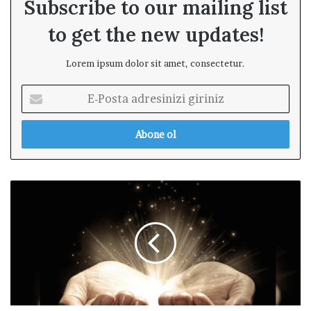
Subscribe to our mailing list
to get the new updates!
Lorem ipsum dolor sit amet, consectetur.
E
-
P
o
s
t
a
F
a
e
d
l
r
a
e
k
s
e
i
t
n
l
i
e
z