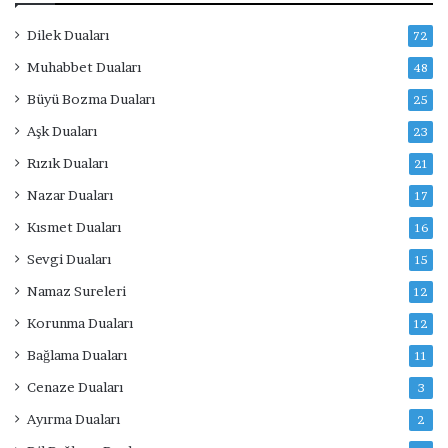
Dilek Duaları
72
Muhabbet Duaları
48
Büyü Bozma Duaları
25
Aşk Duaları
23
Rızık Duaları
21
Nazar Duaları
17
Kısmet Duaları
16
Sevgi Duaları
15
Namaz Sureleri
12
Korunma Duaları
12
Bağlama Duaları
11
Cenaze Duaları
3
Ayırma Duaları
2