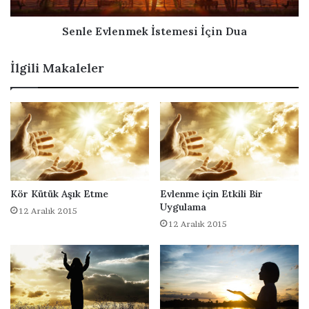
e
l
ş
e
m
n
Senle Evlenmek İstemesi İçin Dua
e
m
k
e
İlgili Makaleler
İ
k
ç
İ
i
s
n
t
D
e
u
m
a
e
s
i
Kör Kütük Aşık Etme
Evlenme için Etkili Bir
İ
Uygulama
12 Aralık 2015
ç
12 Aralık 2015
i
n
D
u
a