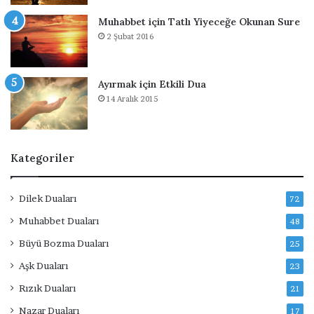
p
ı
Muhabbet için Tatlı Yiyeceğe Okunan Sure
l
2 Şubat 2016
ı
r
Ayırmak için Etkili Dua
14 Aralık 2015
Kategoriler
Dilek Duaları
72
Muhabbet Duaları
48
Büyü Bozma Duaları
25
Aşk Duaları
23
Rızık Duaları
21
Nazar Duaları
17