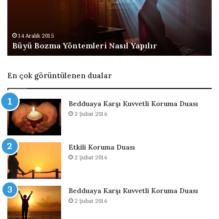
o
r
z
S
m
û
a
r
14 Aralık 2015
Büyü Bozma Yöntemleri Nasıl Yapılır
Y
e
ö
s
n
i
En çok görüntülenen dualar
t
e
m
Bedduaya Karşı Kuvvetli Koruma Duası
l
2 Şubat 2016
e
r
i
Etkili Koruma Duası
N
2 Şubat 2016
a
s
ı
l
Bedduaya Karşı Kuvvetli Koruma Duası
Y
2 Şubat 2016
a