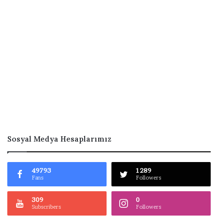
Sosyal Medya Hesaplarımız
49793
1289
Fans
Followers
309
0
Subscribers
Followers