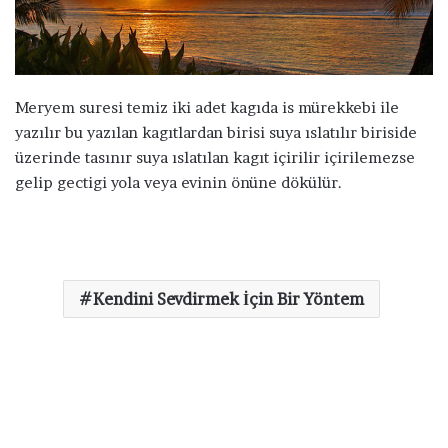
a
g
ö
n
d
Meryem suresi temiz iki adet kagıda is mürekkebi ile
e
yazılır bu yazılan kagıtlardan birisi suya ıslatılır biriside
r
üzerinde tasınır suya ıslatılan kagıt içirilir içirilemezse
m
gelip gectigi yola veya evinin önüne dökülür.
e
k
Kendini Sevdirmek İçin Bir Yöntem