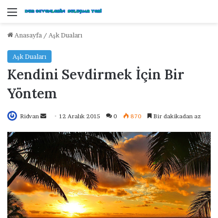
Menü
Anasayfa
/
Aşk Duaları
Aşk Duaları
Kendini Sevdirmek İçin Bir
Yöntem
Ridvan
B
12 Aralık 2015
0
870
Bir dakikadan az
i
r
e
-
p
o
s
t