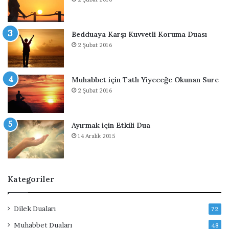
i
H
a
k
Bedduaya Karşı Kuvvetli Koruma Duası
k
2 Şubat 2016
ı
n
d
Muhabbet için Tatlı Yiyeceğe Okunan Sure
a
2 Şubat 2016
Ayırmak için Etkili Dua
14 Aralık 2015
Kategoriler
Dilek Duaları
72
Muhabbet Duaları
48