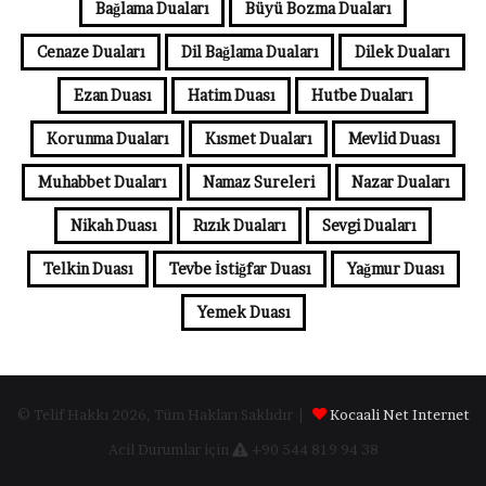
Bağlama Duaları
Büyü Bozma Duaları
Cenaze Duaları
Dil Bağlama Duaları
Dilek Duaları
Ezan Duası
Hatim Duası
Hutbe Duaları
Korunma Duaları
Kısmet Duaları
Mevlid Duası
Muhabbet Duaları
Namaz Sureleri
Nazar Duaları
Nikah Duası
Rızık Duaları
Sevgi Duaları
Telkin Duası
Tevbe İstiğfar Duası
Yağmur Duası
Yemek Duası
© Telif Hakkı 2026, Tüm Hakları Saklıdır |
Kocaali Net Internet
Acil Durumlar için
+90 544 819 94 38