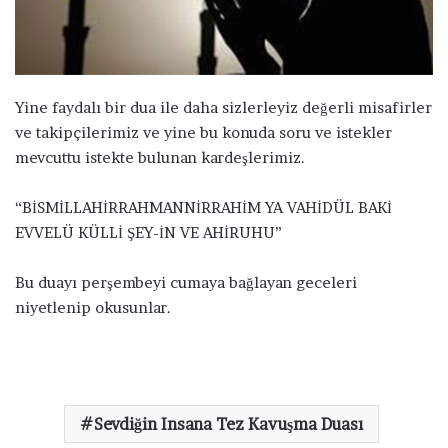
a
g
ö
n
d
Yine faydalı bir dua ile daha sizlerleyiz değerli misafirler
e
ve takipçilerimiz ve yine bu konuda soru ve istekler
r
mevcuttu istekte bulunan kardeşlerimiz.
m
e
“BİSMİLLAHİRRAHMANNİRRAHİM YA VAHİDÜL BAKİ
k
EVVELÜ KÜLLİ ŞEY-İN VE AHİRUHU”
Bu duayı perşembeyi cumaya bağlayan geceleri
niyetlenip okusunlar.
Sevdiğin Insana Tez Kavuşma Duası