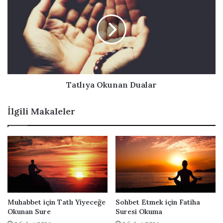
a
r
a
t
i
s
l
n
ı
ı
i
n
y
z
a
a
G
O
i
k
r
u
Tatlıya Okunan Dualar
m
n
e
a
İlgili Makaleler
k
n
i
D
ç
u
i
a
n
l
D
a
u
r
a
B
Muhabbet için Tatlı Yiyeceğe
Sohbet Etmek için Fatiha
u
Okunan Sure
Suresi Okuma
r