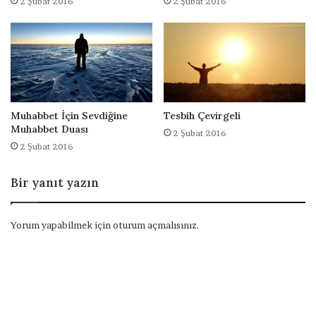
2 Şubat 2016
2 Şubat 2016
a
d
a
Muhabbet İçin Sevdiğine
Tesbih Çevirgeli
Muhabbet Duası
2 Şubat 2016
2 Şubat 2016
Bir yanıt yazın
Yorum yapabilmek için
oturum açmalısınız
.