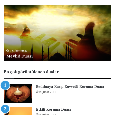
M
B
e
e
v
s
l
m
i
e
d
l
D
e
u
n
a
i
2 Şubat 2016
Mevlid Duası
s
n
ı
F
a
En çok görüntülenen dualar
z
i
l
Bedduaya Karşı Kuvvetli Koruma Duası
e
2 Şubat 2016
t
l
e
Etkili Koruma Duası
r
2 Şubat 2016