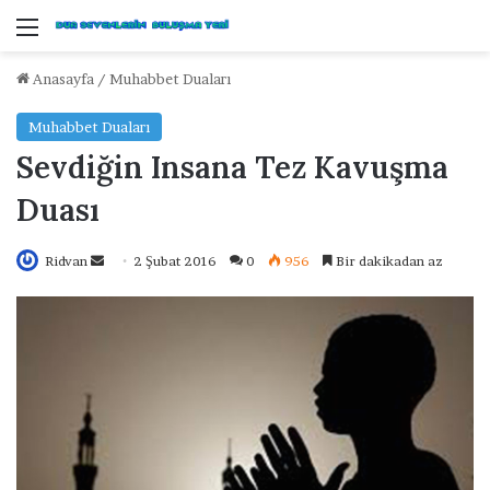
Menü
Anasayfa
/
Muhabbet Duaları
Muhabbet Duaları
Sevdiğin Insana Tez Kavuşma
Duası
Ridvan
B
2 Şubat 2016
0
956
Bir dakikadan az
i
r
e
-
p
o
s
t