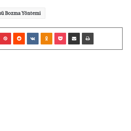
sü Bozma Yöntemi
Pinterest
Reddit
VKontakte
Odnoklassniki
Pocket
E-Posta ile paylaş
Yazdır