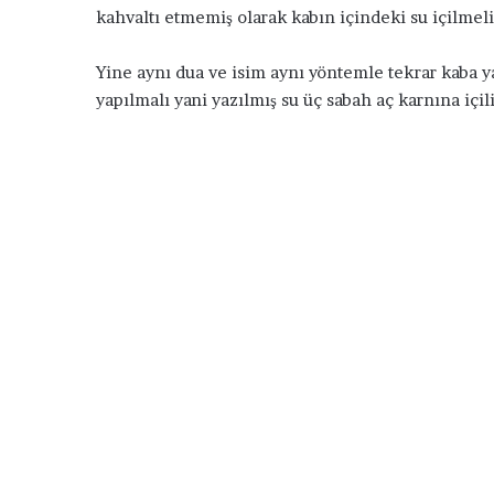
14 Aralık 2015
kahvaltı etmemiş olarak kabın içindeki su içilmeli
ğ
Sevmediğim Birinin Dil
i
Duası
m
Yine aynı dua ve isim aynı yöntemle tekrar kaba ya
B
yapılmalı yani yazılmış su üç sabah aç karnına içil
i
r
i
n
i
n
D
i
l
i
n
i
B
a
ğ
l
a