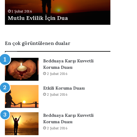
l
n
1 Şubat 2016
2 Şubat 201
i
I
Mutlu Evlilik İçin Dua
Sevdiğin
l
n
i
s
k
a
İ
n
En çok görüntülenen dualar
ç
a
i
T
n
e
Bedduaya Karşı Kuvvetli
D
z
Koruma Duası
u
K
2 Şubat 2016
a
a
v
Etkili Koruma Duası
u
2 Şubat 2016
ş
m
a
D
Bedduaya Karşı Kuvvetli
u
Koruma Duası
a
2 Şubat 2016
s