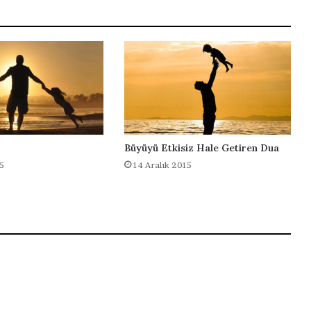
z
m
a
i
ç
i
n
Büyüyü Etkisiz Hale Getiren Dua
5
14 Aralık 2015