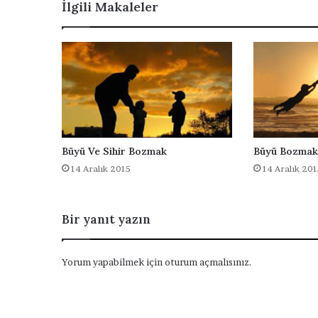
İlgili Makaleler
n
k
i
a
z
d
a
ş
ı
m
l
a
B
Büyü Ve Sihir Bozmak
Büyü Bozmak
a
14 Aralık 2015
14 Aralık 201
r
ı
ş
Bir yanıt yazın
m
a
D
Yorum yapabilmek için
oturum açmalısınız
.
u
a
s
ı