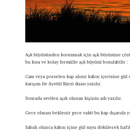
k
Aşk büyüsünden korunmak için aşk büyüsüne çözü
bu kısa ve kolay formülle aşk büyüsü bozulabilir :
Cam veya porselen kap alınır kabın içerisine gül 
karışım ile Ayetül Kürsi duası yazılır.
S
Sonrada sevilen aşık olunan kişinin adı yazılır.
e
v
m
Gece olması beklenir gece vakti bu kap dışarıda yıld
e
d
Sabah olunca kabın içine gül suyu dökülerek hafif
i