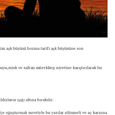
m aşk büyüsü bozma tarifi aşk büyüsüne son
suyu,misk ve safran mürekkep niyetine karıştırılarak bu
S
e
v
g
ızların ışığı altına bırakılır.
i
n
çe oğuşturmak suretiyle bu yazılar silinmeli ve aç karnına
i