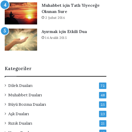
ı
Muhabbet için Tatlı Yiyeceğe
Okunan Sure
2 Şubat 2016
Ayırmak için Etkili Dua
14 Aralık 2015
Kategoriler
Dilek Duaları
72
Muhabbet Duaları
48
Büyü Bozma Duaları
25
Aşk Duaları
23
Rızık Duaları
21