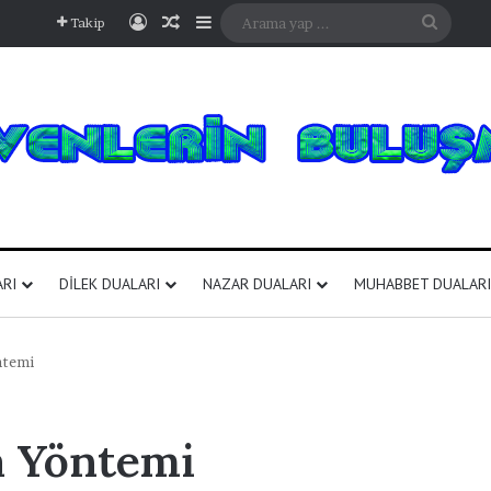
Kayıt Ol
Rastgele Makale
Kenar Bölmesi
Arama
Takip
yap
...
ARI
DILEK DUALARI
NAZAR DUALARI
MUHABBET DUALARI
ntemi
 Yöntemi