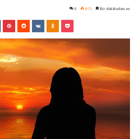
0
872
Bir dakikadan az
Tumblr
Pinterest
Reddit
VKontakte
Odnoklassniki
Pocket