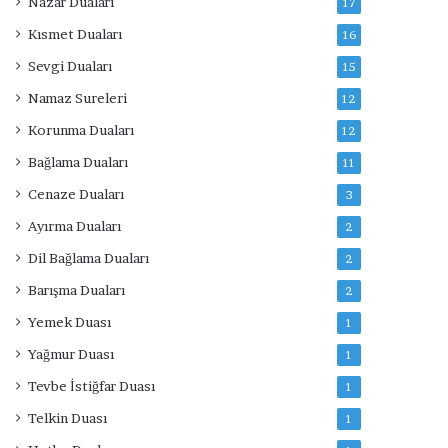
Nazar Duaları
17
Kısmet Duaları
16
Sevgi Duaları
15
Namaz Sureleri
12
Korunma Duaları
12
Bağlama Duaları
11
Cenaze Duaları
3
Ayırma Duaları
2
Dil Bağlama Duaları
2
Barışma Duaları
2
Yemek Duası
1
Yağmur Duası
1
Tevbe İstiğfar Duası
1
Telkin Duası
1