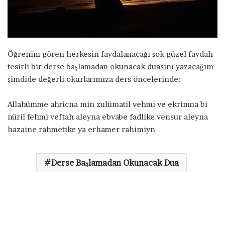
a
g
ö
n
d
Öğrenim gören herkesin faydalanacağı şok güzel faydalı
e
tesirli bir derse başlamadan okunacak duasını yazacağım
r
şimdide değerli okurlarımıza ders öncelerinde:
m
e
Allahümme ahricna min zulümatil vehmi ve ekrimna bi
k
nüril fehmi veftah aleyna ebvabe fadlike vensur aleyna
hazaine rahmetike ya erhamer rahimiyn
Derse Başlamadan Okunacak Dua