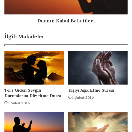
n
K
a
a
c
b
a
u
Duanın Kabul Belirtileri
k
l
D
B
İlgili Makaleler
u
e
a
l
i
r
t
i
l
e
r
Ters Giden Sevgili
Kişiyi Aşık Etme Suresi
i
Durumlarını Düzeltme Duası
1 Şubat 2016
1 Şubat 2016