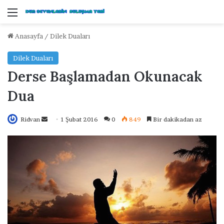
Menü
Anasayfa
/
Dilek Duaları
Dilek Duaları
Derse Başlamadan Okunacak
Dua
Ridvan
B
1 Şubat 2016
0
849
Bir dakikadan az
i
r
e
-
p
o
s
t