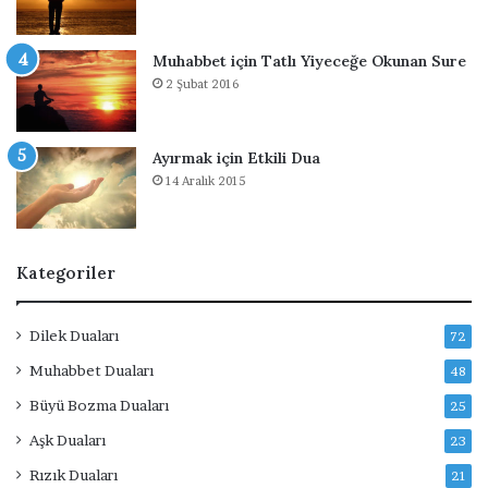
Muhabbet için Tatlı Yiyeceğe Okunan Sure
2 Şubat 2016
Ayırmak için Etkili Dua
14 Aralık 2015
Kategoriler
Dilek Duaları
72
Muhabbet Duaları
48
Büyü Bozma Duaları
25
Aşk Duaları
23
Rızık Duaları
21