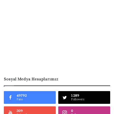
Sosyal Medya Hesaplarımız
49792
1289
Fans
Followers
309
0