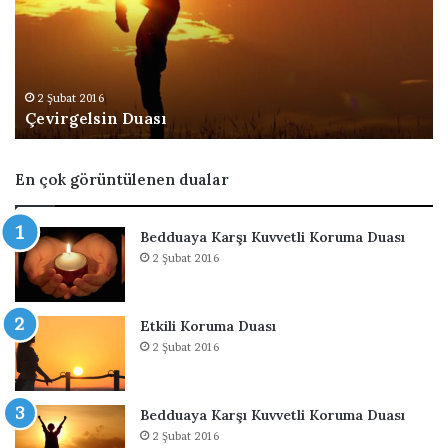
r
u
g
O
e
l
l
a
s
n
2 Şubat 2016
Çevirgelsin Duası
i
a
n
B
D
o
En çok görüntülenen dualar
u
r
a
ç
s
Ö
Bedduaya Karşı Kuvvetli Koruma Duası
ı
d
2 Şubat 2016
e
m
e
Etkili Koruma Duası
D
2 Şubat 2016
u
a
s
ı
Bedduaya Karşı Kuvvetli Koruma Duası
2 Şubat 2016