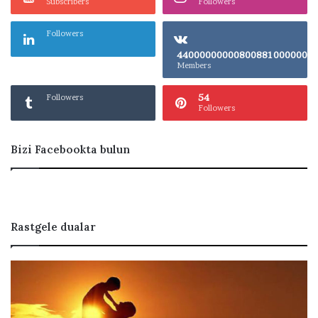
Subscribers
Followers
Followers
4400000000080
Members
54
Followers
Followers
Bizi Facebookta bulun
Rastgele dualar
Ç
B
e
o
v
r
i
c