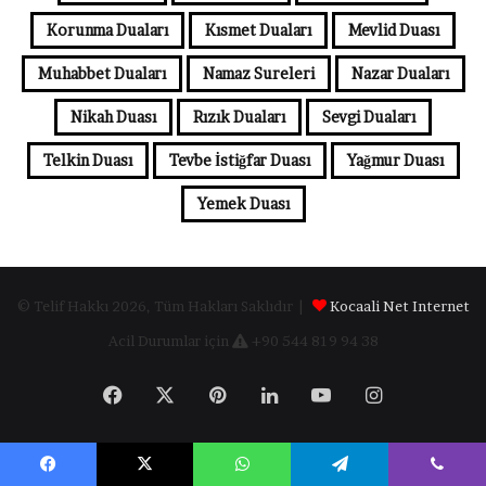
Korunma Duaları
Kısmet Duaları
Mevlid Duası
Muhabbet Duaları
Namaz Sureleri
Nazar Duaları
Nikah Duası
Rızık Duaları
Sevgi Duaları
Telkin Duası
Tevbe İstiğfar Duası
Yağmur Duası
Yemek Duası
© Telif Hakkı 2026, Tüm Hakları Saklıdır |
Kocaali Net Internet
Acil Durumlar için
+90 544 819 94 38
Facebook
X
Pinterest
LinkedIn
YouTube
Instagram