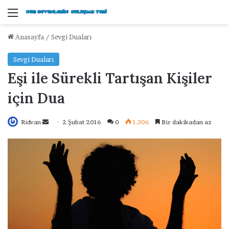
Menü
Anasayfa
/
Sevgi Duaları
Sevgi Duaları
Eşi ile Sürekli Tartışan Kişiler
için Dua
Ridvan
B
2 Şubat 2016
0
1.306
Bir dakikadan az
i
r
e
-
p
o
s
t