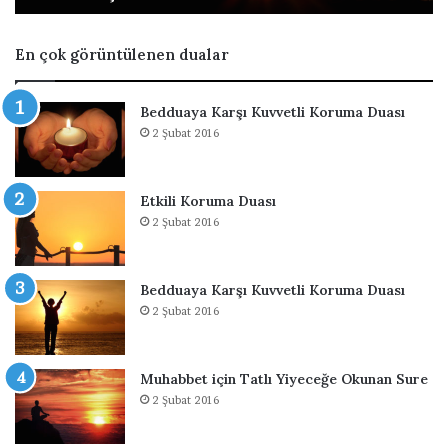
i
D
n
u
En çok görüntülenen dualar
O
a
k
s
u
ı
Bedduaya Karşı Kuvvetli Koruma Duası
n
O
2 Şubat 2016
a
k
c
u
a
n
Etkili Koruma Duası
k
u
2 Şubat 2016
D
ş
u
u
a
s
Bedduaya Karşı Kuvvetli Koruma Duası
ı
2 Şubat 2016
Muhabbet için Tatlı Yiyeceğe Okunan Sure
2 Şubat 2016