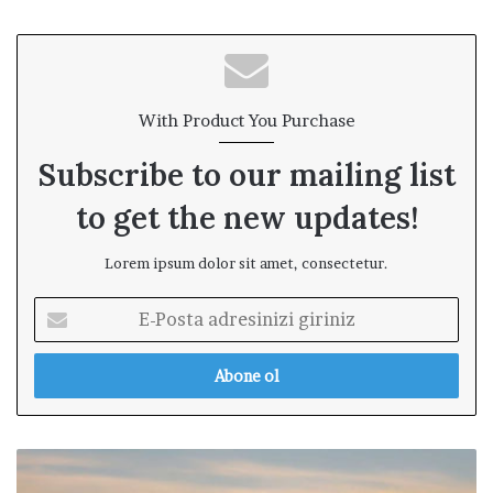
With Product You Purchase
Subscribe to our mailing list
to get the new updates!
Lorem ipsum dolor sit amet, consectetur.
E
-
P
o
s
t
a
P
a
e