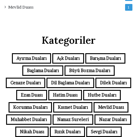
Mevlid Duası
1
Kategoriler
Ayırma Duaları
Aşk Duaları
Barışma Duaları
Bağlama Duaları
Büyü Bozma Duaları
Cenaze Duaları
Dil Bağlama Duaları
Dilek Duaları
Ezan Duası
Hatim Duası
Hutbe Duaları
Korunma Duaları
Kısmet Duaları
Mevlid Duası
Muhabbet Duaları
Namaz Sureleri
Nazar Duaları
Nikah Duası
Rızık Duaları
Sevgi Duaları