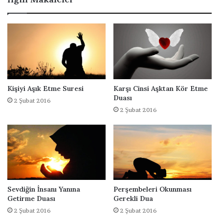
e
n
k
ı
l
Y
i
a
D
n
u
ı
a
n
a
G
Kişiyi Aşık Etme Suresi
Karşı Cinsi Aşktan Kör Etme
e
Duası
2 Şubat 2016
t
2 Şubat 2016
i
r
m
e
D
u
a
s
Sevdiğin İnsanı Yanına
Perşembeleri Okunması
Getirme Duası
Gerekli Dua
ı
2 Şubat 2016
2 Şubat 2016