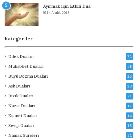
Ayırmak için Etkili Dua
14 Aralık 2015
Kategoriler
Dilek Duaları
72
Muhabbet Duaları
48
Büyü Bozma Duaları
25
Aşk Duaları
23
Rızık Duaları
21
Nazar Duaları
17
Kısmet Duaları
16
Sevgi Duaları
15
Namaz Sureleri
12