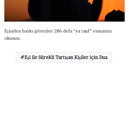
a
g
ö
n
d
Eşinden baskı görenler 286 defa “ya rauf” esmasını
e
okusun.
r
m
Eşi ile Sürekli Tartışan Kişiler için Dua
e
k