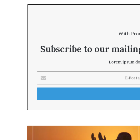
With Pro
Subscribe to our mailing
Lorem ipsum dol
E
-
P
o
s
t
a
a
d
T
r
e