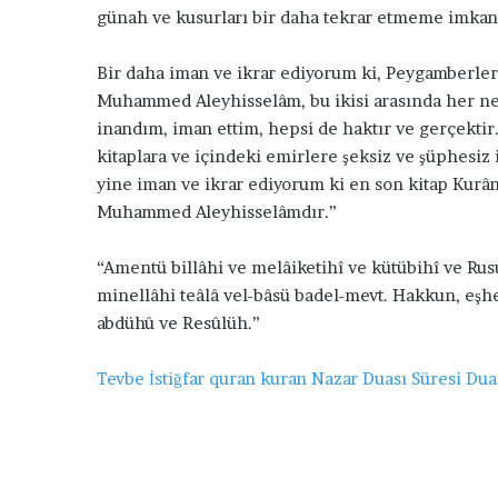
günah ve kusurları bir daha tekrar etmeme imkan
14 Aralık 2015
ğ
Evine Bağlı Olmayan Erkeğin
l
Bağlanması Duası
ı
Bir daha iman ve ikrar ediyorum ki, Peygamberler
O
Muhammed Aleyhisselâm, bu ikisi arasında her ne
l
inandım, iman ettim, hepsi de haktır ve gerçektir
m
kitaplara ve içindeki emirlere şeksiz ve şüphesiz 
a
yine iman ve ikrar ediyorum ki en son kitap Kurâ
y
a
Muhammed Aleyhisselâmdır.”
n
E
“Amentü billâhi ve melâiketihî ve kütübihî ve Rusul
r
minellâhi teâlâ vel-bâsü badel-mevt. Hakkun, eş
k
abdühû ve Resûlüh.”
e
ğ
i
Tevbe İstiğfar
quran
kuran
Nazar Duası
Süresi
Dua
n
B
a
ğ
l