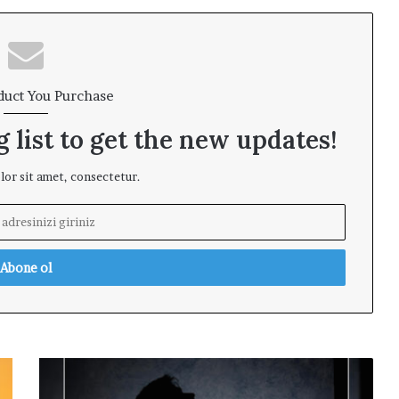
duct You Purchase
 list to get the new updates!
or sit amet, consectetur.
Y
a