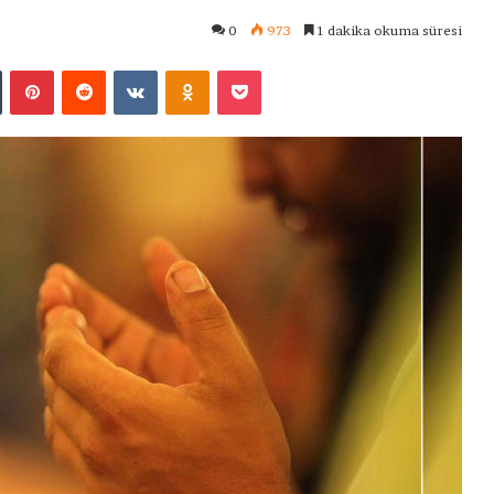
0
973
1 dakika okuma süresi
Tumblr
Pinterest
Reddit
VKontakte
Odnoklassniki
Pocket