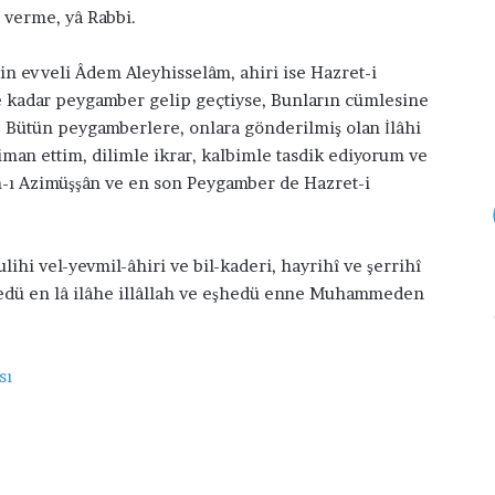
 verme, yâ Rabbi.
s
r
2 Şubat 2016
1 Şuba
i
i
Beni Sevsin Diye Dua
Dilek
n
ç
in evveli Âdem Aleyhisselâm, ahiri ise Hazret-i
D
i
 kadar peygamber gelip geçtiyse, Bunların cümlesine
i
n
. Bütün peygamberlere, onlara gönderilmiş olan İlâhi
y
O
iman ettim, dilimle ikrar, kalbimle tasdik ediyorum ve
e
k
n-ı Azimüşşân ve en son Peygamber de Hazret-i
D
u
u
n
a
a
c
ihi vel-yevmil-âhiri ve bil-kaderi, hayrihî ve şerrihî
a
hedü en lâ ilâhe illâllah ve eşhedü enne Muhammeden
k
D
u
a
sı
l
a
r