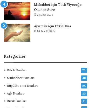
A
Muhabbet için Tatlı Yiyeceğe
r
Okunan Sure
a
2 Şubat 2016
n
a
Ayırmak için Etkili Dua
n
14 Aralık 2015
D
u
a
Kategoriler
Dilek Duaları
72
Muhabbet Duaları
48
Büyü Bozma Duaları
25
Aşk Duaları
23
Rızık Duaları
21