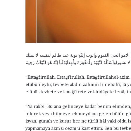
k
الاهو الحي القيوم واتوب اِليْهِ توبة عبد طالم لنفسه لا يملك
اَسْاَلُهُ لتََّوْبَةَ وَلْمَغْفِرَةَ وَلْهِداَيَةَلَناَ اِنَّهُ هُوَ لتَّوّاَبٌ رَحِيمُ
“Estağfirullah. Estağfirullah. Estağfirullahel-azîm
etûbü ileyhi, tevbete abdin zâlimin li-nefsihî, lâ 
elühüt-tevbete vel-mağfirete vel-hidâyete lenâ, i
E
v
“Ya rabbi! Bu ana gelinceye kadar benim elimde
i
n
bilerek veya bilmeyerek meydana gelen bütün güna
e
isyan, günah ve kusur her ne türlü hâl vaki oldu 
B
yapmamaya azm ü cezm ü kast ettim. Sen bu tevbem
a