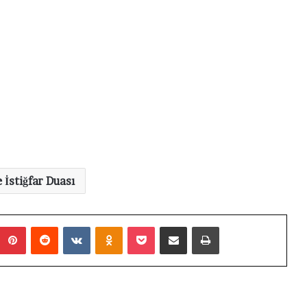
 İstiğfar Duası
Pinterest
Reddit
VKontakte
Odnoklassniki
Pocket
E-Posta ile paylaş
Yazdır