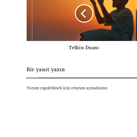
e
l
s
k
i
i
n
n
i
D
z
u
i
a
g
s
Telkin Duası
i
ı
r
i
Bir yanıt yazın
n
i
z
Yorum yapabilmek için
oturum açmalısınız
.