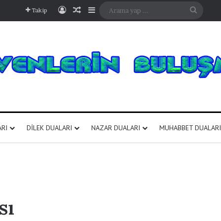
Kayıt Ol
Rastgele Makale
Kenar Bölmesi
Arama
Takip
yap
...
ARI
DILEK DUALARI
NAZAR DUALARI
MUHABBET DUALARI
sı