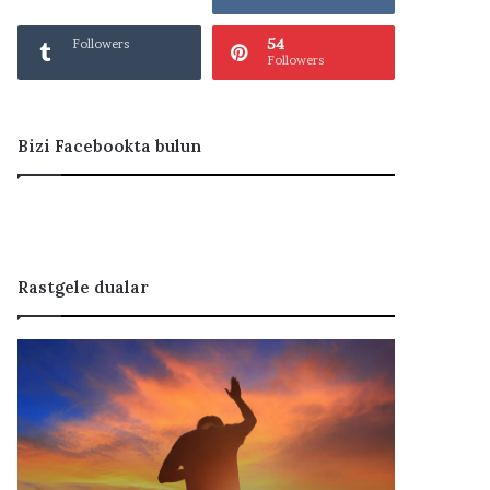
54
Followers
Followers
Bizi Facebookta bulun
Rastgele dualar
H
e
r
k
e
s
T