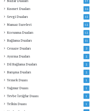
Nazar Duaları
17
Kısmet Duaları
16
Sevgi Duaları
15
Namaz Sureleri
12
Korunma Duaları
12
Bağlama Duaları
11
Cenaze Duaları
3
Ayırma Duaları
2
Dil Bağlama Duaları
2
Barışma Duaları
2
Yemek Duası
1
Yağmur Duası
1
Tevbe İstiğfar Duası
1
Telkin Duası
1