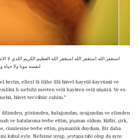
استغفر الله استغفر الله استغفر الله العظيم الكريم اللذي لا الاه 
لنفسه موتا ولا حياة و لا نشوراوَ
 el-kerîm, ellezî lâ ilâhe illâ hüvel-hayyül-kayyûmü ve
yemlikü li-nefsihî mevten velâ hayâten velâ nüşûrâ. Ve es-
nnehû, hüvet-tevvâbür-rahîm.”
B
D
e
i
n, dilimden, gözümden, kulağımdan, ayağımdan ve elimden
n
l
i
e
h ve hatalarıma tevbe ettim, pişman oldum. Küfür, şirk,
S
k
ise, cümlesine tevbe ettim, pişmanlık duydum. Bir daha
e
l
i kabul eyle. Nefsime uyup, şeytana tabi olup da aynı
v
e