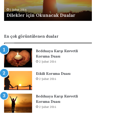
2 Şubat 2016
a
Herkes Tarafında
t 2016
r
ler için Okunacak Dualar
Aranan Dua
a
f
ı
n
En çok görüntülenen dualar
d
a
n
Bedduaya Karşı Kuvvetli
S
Koruma Duası
e
2 Şubat 2016
v
i
Etkili Koruma Duası
l
2 Şubat 2016
m
e
k
i
Bedduaya Karşı Kuvvetli
ç
Koruma Duası
i
2 Şubat 2016
n