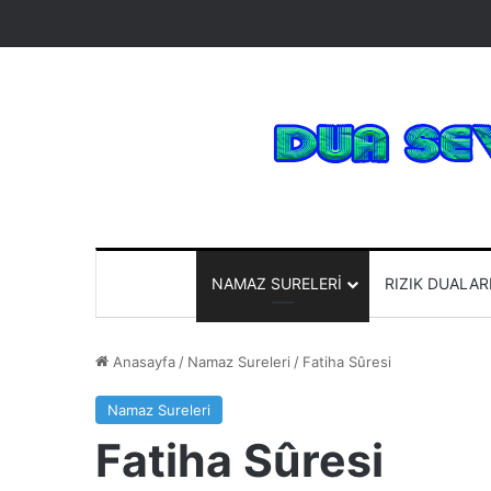
NAMAZ SURELERI
RIZIK DUALAR
Anasayfa
/
Namaz Sureleri
/
Fatiha Sûresi
Namaz Sureleri
Fatiha Sûresi