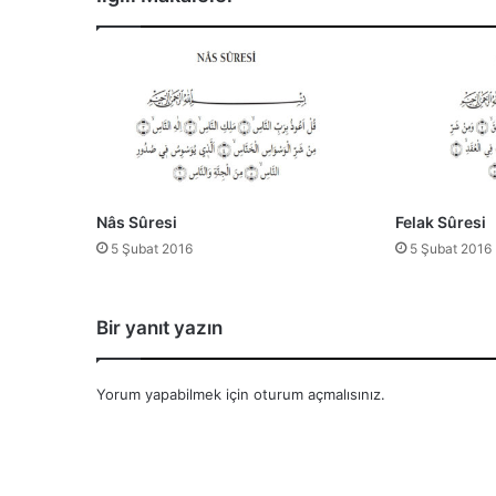
i
z
Nâs Sûresi
Felak Sûresi
5 Şubat 2016
5 Şubat 2016
Bir yanıt yazın
Yorum yapabilmek için
oturum açmalısınız
.