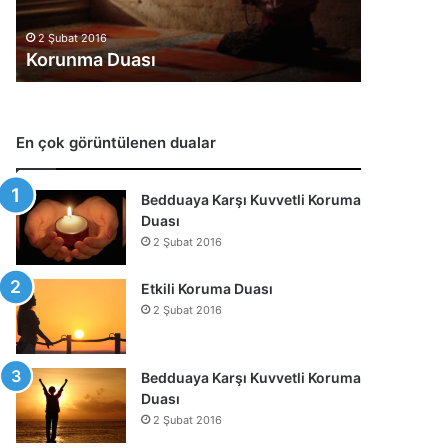
1 Şubat 2016
e
Ters Giden Sevgili Durumları
n
Düzeltme Duası
S
e
v
g
En çok görüntülenen dualar
i
l
i
Bedduaya Karşı Kuvvetli Koruma
D
Duası
u
2 Şubat 2016
r
u
Etkili Koruma Duası
m
2 Şubat 2016
l
a
r
ı
Bedduaya Karşı Kuvvetli Koruma
n
Duası
ı
2 Şubat 2016
D