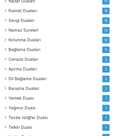
Nazar Duaları
17
Kısmet Duaları
16
Sevgi Duaları
15
Namaz Sureleri
12
Korunma Duaları
12
Bağlama Duaları
11
Cenaze Duaları
3
Ayırma Duaları
2
Dil Bağlama Duaları
2
Barışma Duaları
2
Yemek Duası
1
Yağmur Duası
1
Tevbe İstiğfar Duası
1
Telkin Duası
1