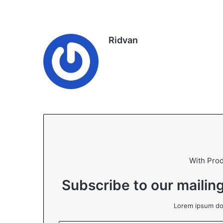
n
D
u
a
Ridvan
With Pro
Subscribe to our mailing
Lorem ipsum dol