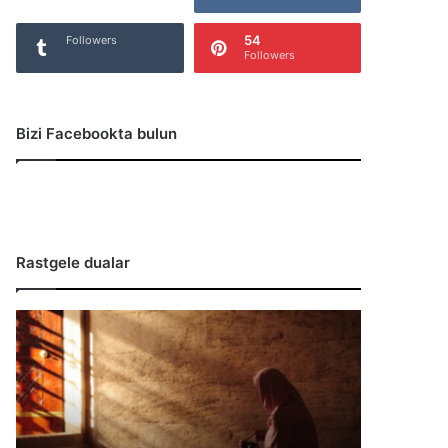
54
Followers
Followers
Bizi Facebookta bulun
Rastgele dualar
T
e
r
s
G
i
d