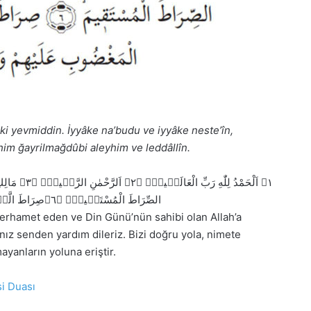
iki yevmiddin. İyyâke na’budu ve iyyâke neste’în,
him ğayrilmağdûbi aleyhim ve leddâllîn.
مَالِ
﴿٣﴾
اَلرَّحْمٰنِ الرَّح۪يمِۙ
﴿٢﴾
اَلْحَمْدُ لِلّٰهِ رَبِّ الْعَالَم۪ينَۙ
١﴾
صِرَاطَ الَّذ۪ي
﴿٦﴾
الصِّرَاطَ الْمُسْتَق۪يمَۙ
erhamet eden ve Din Günü’nün sahibi olan Allah’a
K
nız senden yardım dileriz. Bizi doğru yola, nimete
o
yanların yoluna eriştir.
r
u
n
i
Duası
m
a