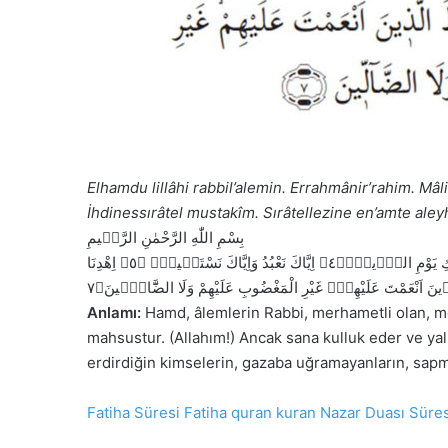
k
Elhamdu lillâhi rabbil’alemin. Errahmânir’rahim. Mâl
İhdinessırâtel mustakîm. Sırâtellezine en’amte aley
بِسْمِ اللّٰهِ الرَّحْمٰنِ الرَّح۪يمِ
اِهْدِنَا
﴿٥﴾
اِيَّاكَ نَعْبُدُ وَاِيَّاكَ نَسْتَع۪ينُۜ
﴿٤﴾
كِ يَوْمِ الدّ۪ينِۜ
﴿٧
نَ اَنْعَمْتَ عَلَيْهِمْۙ غَيْرِ الْمَغْضُوبِ عَلَيْهِمْ وَلَا الضَّٓالّ۪ينَ
Anlamı:
Hamd, âlemlerin Rabbi, merhametli olan, m
S
R
mahsustur. (Allahım!) Ancak sana kulluk eder ve yal
e
u
erdirdiğin kimselerin, gazaba uğramayanların, sapma
v
h
d
u
i
n
Fatiha Süresi
Fatiha
quran
kuran
Nazar Duası
Süres
ğ
u
i
z