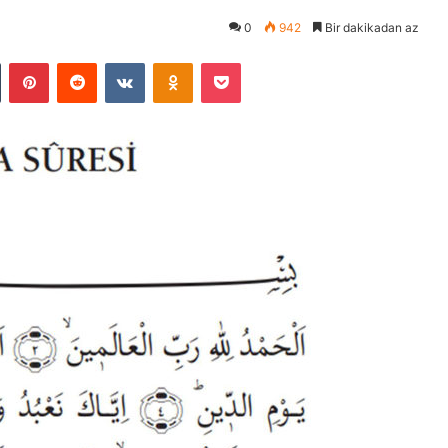
0
942
Bir dakikadan az
Tumblr
Pinterest
Reddit
VKontakte
Odnoklassniki
Pocket