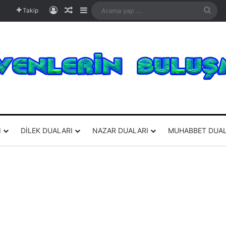
Kayıt Ol
Rastgele Makale
Kenar Bölmesi
Ara
Takip
yap
...
I
DILEK DUALARI
NAZAR DUALARI
MUHABBET DUAL