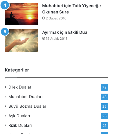
ü
Muhabbet için Tatlı Yiyeceğe
z
Okunan Sure
e
2 Şubat 2016
l
t
Ayırmak için Etkili Dua
m
14 Aralık 2015
e
D
u
a
s
Kategoriler
ı
Dilek Duaları
72
Muhabbet Duaları
48
Büyü Bozma Duaları
25
Aşk Duaları
23
Rızık Duaları
21