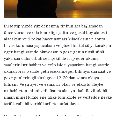
ö
n
d
e
Bu tertip yüzde yüz denenmiş tir bunlara başlamadan
r
önce vucud ve oda temizligi şarttır ve gusül boy abdesti
m
alacaksın ve 2 rekat hacet namazı kılacak sın ve sonra
e
havas koruması yapacaksın ve güzel bir tüt sü yakacaksın
k
eger hangi saat de okuyorsan o geze genin tütsü sünü
yakarsan daha cabuk seri şekil de icap eder.okuma
saatlerini muhabbet ve celp işleri yaparken hangi saatde
okunuyorsa o saate getireceksin.eger bilmiyorsan saat ve
geze genlerin gününü gece 12. 30 dan sonra okuya
bilirsin. Ve şu ayet ve esmaları okur ve elkaytü aleyke
muhabbeten minni veli tüsnea ala ayn…kalelleziindehü
ilmün minel kitabi ene atıke bihi kable ey yertedde ileyke
tarfük vallahü yuridül acilete tarfatülayn.