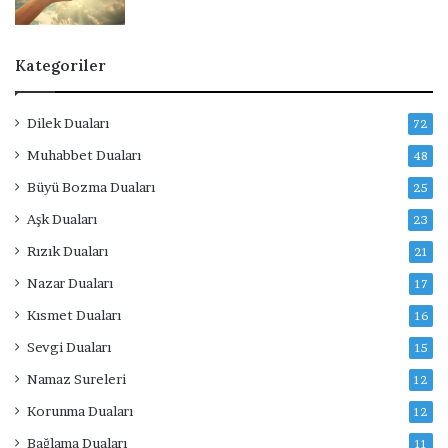
Kategoriler
Dilek Duaları
72
Muhabbet Duaları
48
Büyü Bozma Duaları
25
Aşk Duaları
23
Rızık Duaları
21
Nazar Duaları
17
Kısmet Duaları
16
Sevgi Duaları
15
Namaz Sureleri
12
Korunma Duaları
12
Bağlama Duaları
11