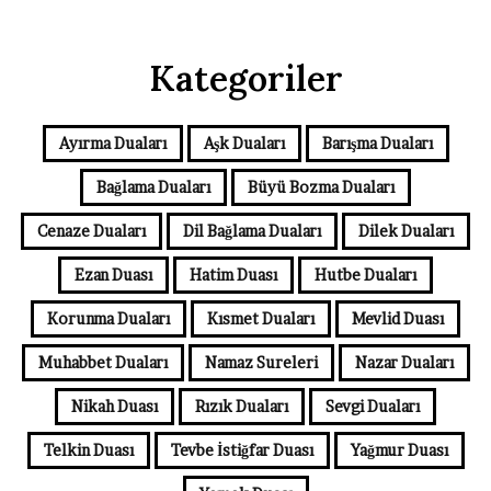
Kategoriler
Ayırma Duaları
Aşk Duaları
Barışma Duaları
Bağlama Duaları
Büyü Bozma Duaları
Cenaze Duaları
Dil Bağlama Duaları
Dilek Duaları
Ezan Duası
Hatim Duası
Hutbe Duaları
Korunma Duaları
Kısmet Duaları
Mevlid Duası
Muhabbet Duaları
Namaz Sureleri
Nazar Duaları
Nikah Duası
Rızık Duaları
Sevgi Duaları
Telkin Duası
Tevbe İstiğfar Duası
Yağmur Duası