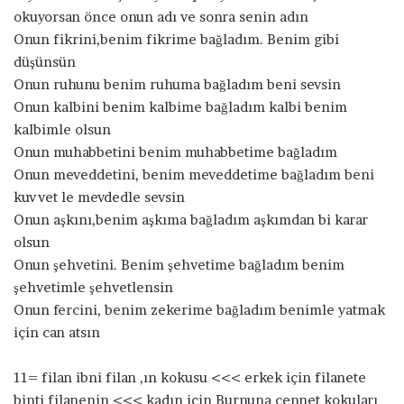
okuyorsan önce onun adı ve sonra senin adın
Onun fikrini,benim fikrime bağladım. Benim gibi
düşünsün
Onun ruhunu benim ruhuma bağladım beni sevsin
Onun kalbini benim kalbime bağladım kalbi benim
kalbimle olsun
Onun muhabbetini benim muhabbetime bağladım
Onun meveddetini, benim meveddetime bağladım beni
kuvvet le mevdedle sevsin
Onun aşkını,benim aşkıma bağladım aşkımdan bi karar
olsun
Onun şehvetini. Benim şehvetime bağladım benim
şehvetimle şehvetlensin
Onun fercini, benim zekerime bağladım benimle yatmak
için can atsın
11= filan ibni filan ,ın kokusu <<< erkek için filanete
binti filanenin <<< kadın için Burnuna cennet kokuları