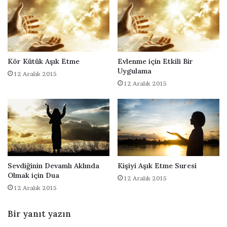
i
d
n
i
B
p
ü
K
y
a
ü
v
Kör Kütük Aşık Etme
Evlenme için Etkili Bir
u
Uygulama
12 Aralık 2015
ş
12 Aralık 2015
m
a
D
u
a
s
ı
Sevdiğinin Devamlı Aklında
Kişiyi Aşık Etme Suresi
Olmak için Dua
12 Aralık 2015
12 Aralık 2015
Bir yanıt yazın