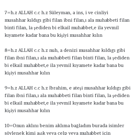
7=h.z ALLAH c.c h.z Süleyman, a ins, i ve cinliyi
musahhar kıldıgı gibi filan ibni filan,ı ala muhabbeti filan
binti filan, la şediden bi elkail muhabbet,e ila yevmil
kıyamete kadar bana bu kişiyi musahhar kılın
8=h.z ALLAH c.c h.z nuh, a denizi musahhar kıldıgı gibi
filan ibni filan,ı ala muhabbeti filan binti filan, la şediden
bi elkail muhabbet,e ila yevmil kıyamete kadar bana bu
kişiyi musahhar kılın
9=h.z ALLAH c.c h.z İbrahim, e ateşi musahhar kıldıgı gibi
filan ibni filan,ı ala muhabbeti filan binti filan, la şediden
bi elkail muhabbet,e ila yevmil kıyamete kadar bana bu
kişiyi musahhar kılın
10=Onun aklını benim aklıma bağladım burada isimler
söylenek kimi aşık veya celp veya muhabbet için