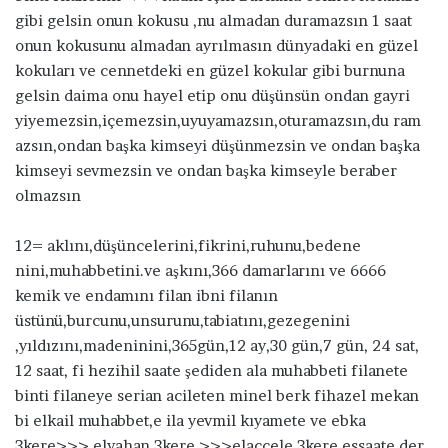
gibi gelsin onun kokusu ,nu almadan duramazsın 1 saat
onun kokusunu almadan ayrılmasın dünyadaki en güzel
kokuları ve cennetdeki en güzel kokular gibi burnuna
gelsin daima onu hayel etip onu düşünsün ondan gayri
yiyemezsin,içemezsin,uyuyamazsın,oturamazsın,du ram
azsın,ondan başka kimseyi düşünmezsin ve ondan başka
kimseyi sevmezsin ve ondan başka kimseyle beraber
olmazsın
12= aklını,düşüncelerini,fikrini,ruhunu,bedene
nini,muhabbetini.ve aşkını,366 damarlarını ve 6666
kemik ve endamını filan ibni filanın
üstünü,burcunu,unsurunu,tabiatını,gezegenini
,yıldızını,madeninini,365gün,12 ay,30 gün,7 gün, 24 sat,
12 saat, fi hezihil saate şediden ala muhabbeti filanete
binti filaneye serian acileten minel berk fihazel mekan
bi elkail muhabbet,e ila yevmil kıyamete ve ebka
3kere>>> elvahan 3kere >>>elaccele 3kere essaate der