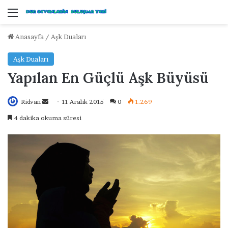
Menü
Anasayfa
/
Aşk Duaları
Aşk Duaları
Yapılan En Güçlü Aşk Büyüsü
Ridvan
B
11 Aralık 2015
0
1.269
i
4 dakika okuma süresi
r
e
-
p
o
s
t
a
g