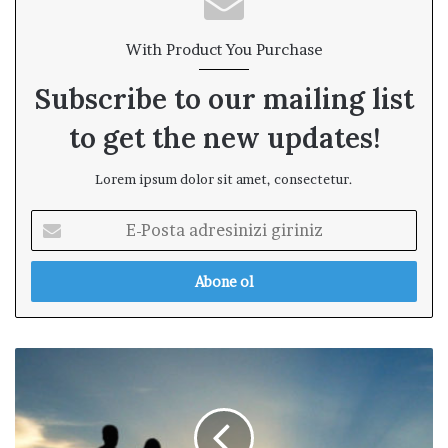
With Product You Purchase
Subscribe to our mailing list
to get the new updates!
Lorem ipsum dolor sit amet, consectetur.
E
-
P
o
s
t
a
A
a
ş
d
k
r
ı
e
n