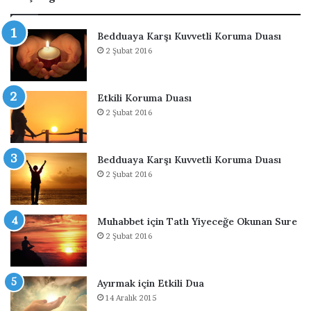
u
e
l
Bedduaya Karşı Kuvvetli Koruma Duası
m
2 Şubat 2016
e
s
i
Etkili Koruma Duası
İ
2 Şubat 2016
ç
i
n
D
Bedduaya Karşı Kuvvetli Koruma Duası
u
2 Şubat 2016
a
Muhabbet için Tatlı Yiyeceğe Okunan Sure
2 Şubat 2016
Ayırmak için Etkili Dua
14 Aralık 2015