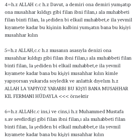
4=h.z ALLAH c.c h.z Davut, a demiri ona demiri yumşatıp
ona musahhar kıldıgı gibi filan ibni filan,ı ala muhabbeti
filan binti filan, la şediden bi elkail muhabbet,e ila yevmil
kıyamete kadar bu kişinin kalbini yumşatın bana bu kişiyi
musahhar kılın
5=h.z ALLAH,c.c h.z musanın asasıyla denizi ona
musahhar kıldıgı gibi filan ibni filan,ı ala muhabbeti filan
binti filan, la şediden bi elkail muhabbet,e ila yevmil
kıyamete kadar bana bu kişiyi musahhar kılın kimle
yapıyorsan yukarıda soyledik ve anlattık dıyelım h.z
ALLAH LA YAPIYOZ YARABBİ BU KİŞYİ BANA MUSAHHAR
KIL FERMANI HÜDAYLA <<< örnektir
6=h.z ALLAHc.c ins,i ve cins,i h.z Muhammed Mustafa
s.av sevdirdigi gibi filan ibni filan,ı ala muhabbeti filan
binti filan, la şediden bi elkail muhabbet,e ila yevmil
kıyamete kadar bana bu kişiyi musahhar kılın