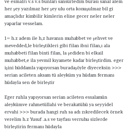
ve esmalrı v.s v.s bunları sansürledim burası sanal alem
her şey yazılmaz her şey ulu orta konuşulmaz bil gi
amaçlıdır kimbilir kimlerin eline gecer neler neler
yaparlar vesselam.
1= h.z adem ile h,z havanın muhabbet ve şehvet ve
mevedded,le birleştikleri gibi filan ibni filan,ı ala
muhabbeti filan binti filan, la şediden bi elkail
muhabbet,e ila yevmil kıyamete kadar birleştirdim. eger
işini hüddamla yapıyorsan buradaşöyle diyeceksin >>>
serian acileten aksam tü aleyküm ya hüdam fermanı
hüdayla sen de birleştir
Eger ruhla yapıyorsan serian acileten essalamün
aleykümve rahmetüllahi ve berakatühü ya seyyidel
ervahi >>> burada hangi ruh sa adı zıkredilecek örnek
verelim h.z Yusuf .a.s ve tayfası verruhu sizlerde
birleştirin fermanı hüdayla