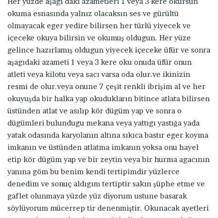
Her yüzde aşagı daki azametleri 1 veya 3 kere okursun
okuma esnasında yalnız olacaksın ses ve gürültü
olmayacak eger yedire bilirsen her türlü yiyecek ve
içeceke okuya bilirsin ve okumuş oldugun. Her yüze
gelince hazırlamış oldugun yiyecek içeceke üfür ve sonra
aşagıdaki azameti 1 veya 3 kere oku onuda üfür onun
atleti veya kilotu veya sacı varsa oda olur.ve ikinizin
resmi de olur.veya onune 7 çeşit renkli ibrişim al ve her
okuyuşda bir halka yap okudukların bitince atlata bilirsen
üstünden atlat ve asılıp kör dügüm yap ve sonra o
dügümleri bulundugu mekana veya yattıgı yastığa yada
yatak odasında karyolanın altına sıkıca bastır eger koyma
imkanın ve üstünden atlatma imkanın yoksa onu hayel
etip kör dügüm yap ve bir zeytin veya bir hurma agacının
yanına göm bu benim kendi tertipimdir yüzlerce
denedim ve sonuç aldıgım tertiptir sakın şüphe etme ve
gaflet olunmaya yüzde yüz diyorum ustune basarak
söylüyorum mücerrep tir denenmiştir. Okunacak ayetleri