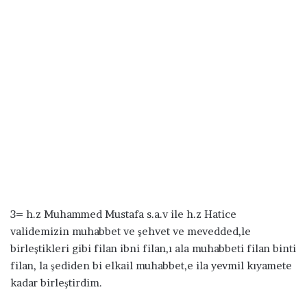
3= h.z Muhammed Mustafa s.a.v ile h.z Hatice
validemizin muhabbet ve şehvet ve mevedded,le
birleştikleri gibi filan ibni filan,ı ala muhabbeti filan binti
filan, la şediden bi elkail muhabbet,e ila yevmil kıyamete
kadar birleştirdim.