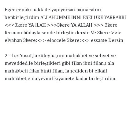
Eger cenabı hakk ile yapıyorsan münacatını
benbirleştirdim ALLAHÜMME İNNİ ESELÜKE YARRABBİ
<<<3kere YA İLAH >>>3kere YA ALLAH >>> 3kere
fermanı hüdayla sende birleştir dersin Ve 3kere >>>
elvahan 3kere>>> elaccele 3kere>>> essaate Dersin
2= h.z Yusuf,la züleyha,nın muhabbet ve şehvet ve
mevedded,le birleştikleri gibi filan ibni filan,ı ala
muhabbeti filan binti filan, la şediden bi elkail
muhabbet,e ila yevmil kıyamete kadar birleştirdim.