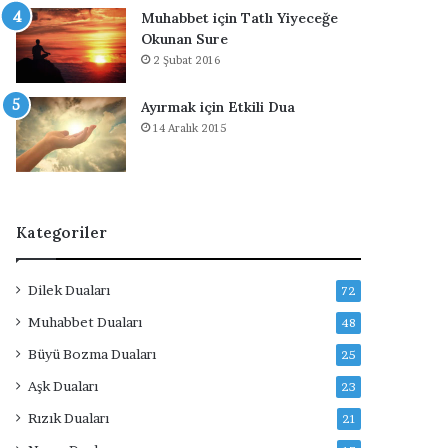
Muhabbet için Tatlı Yiyeceğe
Okunan Sure
2 Şubat 2016
Ayırmak için Etkili Dua
14 Aralık 2015
Kategoriler
Dilek Duaları
72
Muhabbet Duaları
48
Büyü Bozma Duaları
25
Aşk Duaları
23
Rızık Duaları
21