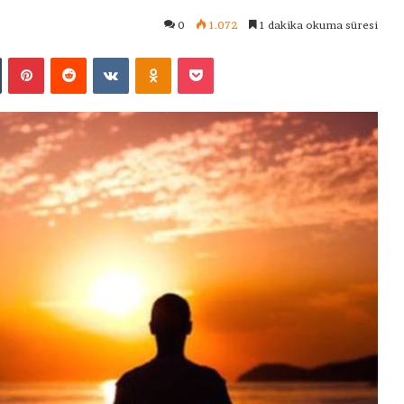
0
1.072
1 dakika okuma süresi
Tumblr
Pinterest
Reddit
VKontakte
Odnoklassniki
Pocket