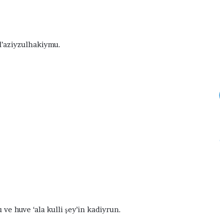
û
5 Şubat 2016
r
Fatiha Sûresi
e
s
el’aziyzulhakiymu.
i
ve huve ‘ala kulli şey’in kadiyrun.