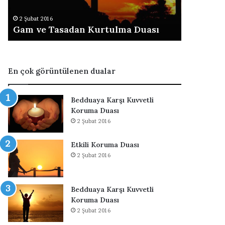
s
O
2 Şubat 2016
2 Şubat 201
a
k
Gam ve Tasadan Kurtulma Duası
Tatlıya
d
u
a
n
n
a
K
n
En çok görüntülenen dualar
u
D
r
u
t
a
Bedduaya Karşı Kuvvetli
u
l
Koruma Duası
l
a
2 Şubat 2016
m
r
a
Etkili Koruma Duası
D
2 Şubat 2016
u
a
s
ı
Bedduaya Karşı Kuvvetli
Koruma Duası
2 Şubat 2016