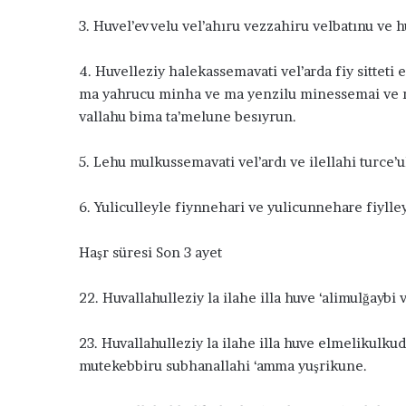
3. Huvel’evvelu vel’ahıru vezzahiru velbatınu ve hu
4. Huvelleziy halekassemavati vel’arda fiy sitteti
ma yahrucu minha ve ma yenzilu minessemai ve 
vallahu bima ta’melune besıyrun.
5. Lehu mulkussemavati vel’ardı ve ilellahi turce’
6. Yuliculleyle fiynnehari ve yulicunnehare fiylle
Haşr süresi Son 3 ayet
22. Huvallahulleziy la ilahe illa huve ‘alimulğay
23. Huvallahulleziy la ilahe illa huve elmelikul
mutekebbiru subhanallahi ‘amma yuşrikune.