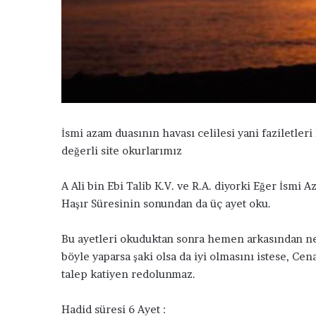
k
İsmi azam duasının havası celilesi yani faziletler
değerli site okurlarımız
A Ali bin Ebi Talib K.V. ve R.A. diyorki Eğer İsmi 
Haşır Süresinin sonundan da üç ayet oku.
K
Bu ayetleri okuduktan sonra hemen arkasından ney
a
v
böyle yaparsa şaki olsa da iyi olmasını istese, Cen
u
talep katiyen redolunmaz.
ş
m
Hadid süresi 6 Ayet :
a