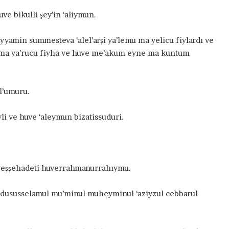
ve bikulli şey’in ‘aliymun.
 eyyamin summesteva ‘alel’arşi ya’lemu ma yelicu fiylardı ve
ma ya’rucu fiyha ve huve me’akum eyne ma kuntum
ul’umuru.
yli ve huve ‘aleymun bizatissuduri.
bi veşşehadeti huverrahmanurrahıymu.
kuddususselamul mu’minul muheyminul ‘aziyzul cebbarul