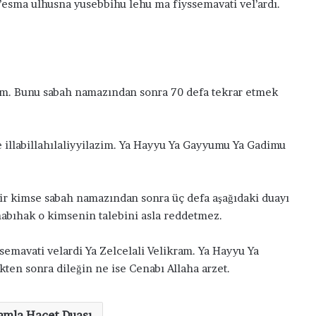
’esma ulhusna yusebbihu lehu ma fiyssemavati vel’ardı.
rum. Bunu sabah namazından sonra 70 defa tekrar etmek
illabillahılaliyyilazim. Ya Hayyu Ya Gayyumu Ya Gadimu
 bir kimse sabah namazından sonra üç defa aşağıdaki duayı
nabıhak o kimsenin talebini asla reddetmez.
emavati velardi Ya Zelcelali Velikram. Ya Hayyu Ya
ten sonra dileğin ne ise Cenabı Allaha arzet.
amla Hacet Duası