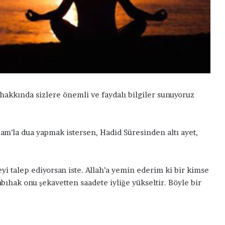
i hakkında sizlere önemli ve faydalı bilgiler sunuyoruz
Azam’la dua yapmak istersen, Hadid Süresinden altı ayet,
F
i talep ediyorsan iste. Allah’a yemin ederim ki bir kimse
a
t
abıhak onu şekavetten saadete iyliğe yükseltir. Böyle bir
i
h
a
S