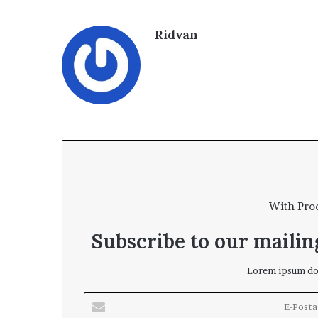
Ridvan
With Pro
Subscribe to our mailing
Lorem ipsum dol
E
-