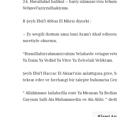
24. Huvallahul halikul – bariy-ulmusavviru lehum
Vehuvel’aziyzulhakiymu.
B Şeyh Ebü’l Abbas El Mürsi diyorki :
– Ey sevgili dostum sana İsmi Azam’ı ithaf ediyo
suretiyle okursun.
“Bismillahirrahmanirrahim Velahavle velaguvvete 
Ya Daim Ya Vedüd Ya Vitre Ya Zelcelali Velikram.
Şeyh Ebü’l Haccac El Aksari’nin anlattığına göre,
tekrar eder ve herhangi bir talepte bulunursa Ce
“ Allahümme lailaheilla ente Ya Mennan Ya Bediass
Gayyum Salli Ala Muhammedin ve Ala Alihi. “ dedik
İsmi Az