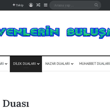
Kayıt Ol
Rastgele Makale
Kenar Bölmesi
Arama
Takip
yap
...
ARI
DILEK DUALARI
NAZAR DUALARI
MUHABBET DUALARI
 Duası