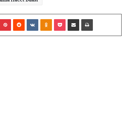
Pinterest
Reddit
VKontakte
Odnoklassniki
Pocket
E-Posta ile paylaş
Yazdır