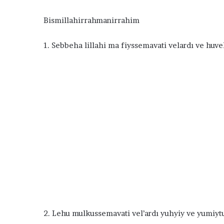
D
2 Şubat 2016
Bismillahirrahmanirrahim
u
Kavuşma Duası Budur
a
s
1. Sebbeha lillahi ma fiyssemavati velardı ve huv
ı
B
u
d
u
r
2. Lehu mulkussemavati vel’ardı yuhyiy ve yumiytu 