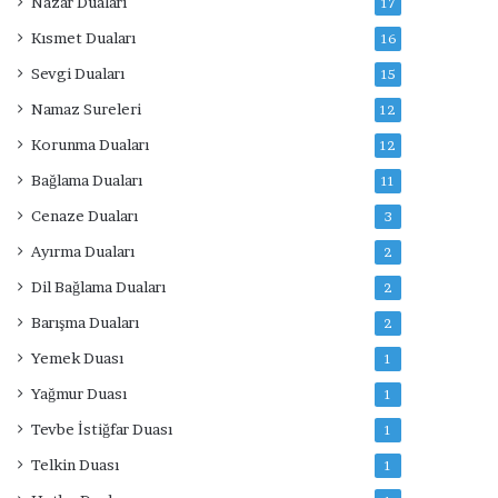
Nazar Duaları
17
Kısmet Duaları
16
Sevgi Duaları
15
Namaz Sureleri
12
Korunma Duaları
12
Bağlama Duaları
11
Cenaze Duaları
3
Ayırma Duaları
2
Dil Bağlama Duaları
2
Barışma Duaları
2
Yemek Duası
1
Yağmur Duası
1
Tevbe İstiğfar Duası
1
Telkin Duası
1