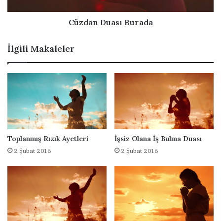
a
u
D
a
u
s
Cüzdan Duası Burada
a
ı
s
B
İlgili Makaleler
ı
u
r
a
d
a
Toplanmış Rızık Ayetleri
İşsiz Olana İş Bulma Duası
2 Şubat 2016
2 Şubat 2016