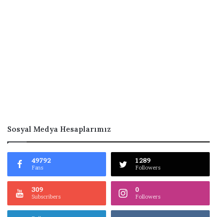
Sosyal Medya Hesaplarımız
49792
1289
Fans
Followers
309
0
Subscribers
Followers