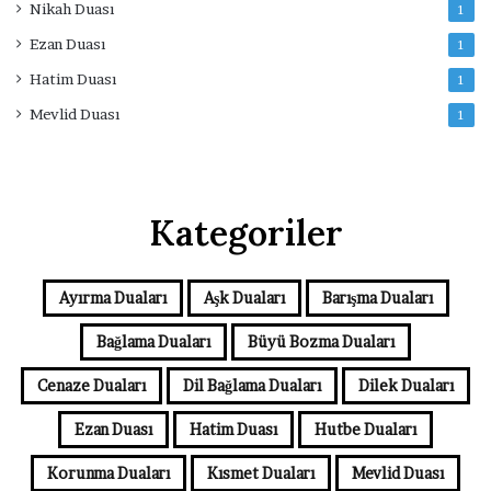
Nikah Duası
1
Ezan Duası
1
Hatim Duası
1
Mevlid Duası
1
Kategoriler
Ayırma Duaları
Aşk Duaları
Barışma Duaları
Bağlama Duaları
Büyü Bozma Duaları
Cenaze Duaları
Dil Bağlama Duaları
Dilek Duaları
Ezan Duası
Hatim Duası
Hutbe Duaları
Korunma Duaları
Kısmet Duaları
Mevlid Duası