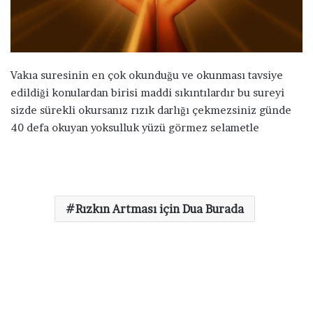
a
g
ö
n
d
Vakıa suresinin en çok okunduğu ve okunması tavsiye
e
edildiği konulardan birisi maddi sıkıntılardır bu sureyi
r
sizde sürekli okursanız rızık darlığı çekmezsiniz günde
m
40 defa okuyan yoksulluk yüzü görmez selametle
e
k
Rızkın Artması için Dua Burada