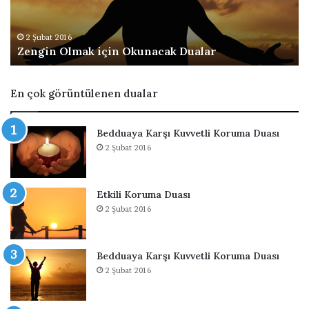
O
n
l
K
m
a
2 Şubat 2016
Zengin Olmak için Okunacak Dualar
a
v
k
l
i
e
En çok görüntülenen dualar
ç
n
i
M
n
i
Bedduaya Karşı Kuvvetli Koruma Duası
O
n
2 Şubat 2016
k
R
u
a
n
b
Etkili Koruma Duası
a
b
2 Şubat 2016
c
i
a
n
k
R
D
a
Bedduaya Karşı Kuvvetli Koruma Duası
u
h
2 Şubat 2016
a
i
l
m