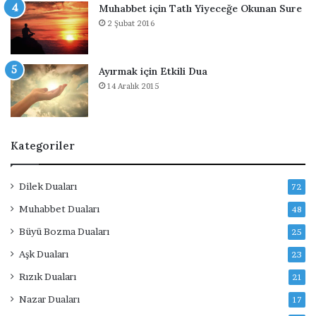
a
Muhabbet için Tatlı Yiyeceğe Okunan Sure
r
2 Şubat 2016
Ayırmak için Etkili Dua
14 Aralık 2015
Kategoriler
Dilek Duaları
72
Muhabbet Duaları
48
Büyü Bozma Duaları
25
Aşk Duaları
23
Rızık Duaları
21
Nazar Duaları
17