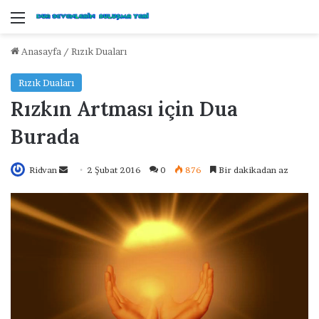
Menü
Anasayfa
/
Rızık Duaları
Rızık Duaları
Rızkın Artması için Dua
Burada
Ridvan
B
2 Şubat 2016
0
876
Bir dakikadan az
i
r
e
-
p
o
s
t