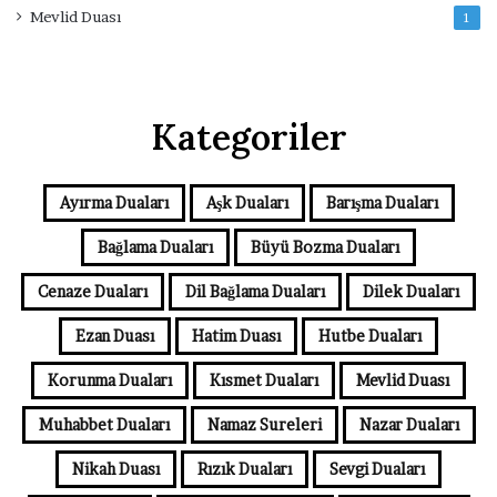
Mevlid Duası
1
Kategoriler
Ayırma Duaları
Aşk Duaları
Barışma Duaları
Bağlama Duaları
Büyü Bozma Duaları
Cenaze Duaları
Dil Bağlama Duaları
Dilek Duaları
Ezan Duası
Hatim Duası
Hutbe Duaları
Korunma Duaları
Kısmet Duaları
Mevlid Duası
Muhabbet Duaları
Namaz Sureleri
Nazar Duaları
Nikah Duası
Rızık Duaları
Sevgi Duaları