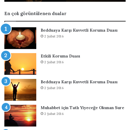
ı
m
e
En çok görüntülenen dualar
k
İ
s
Bedduaya Karşı Kuvvetli Koruma Duası
t
2 Şubat 2016
e
m
e
Etkili Koruma Duası
s
2 Şubat 2016
i
İ
ç
i
Bedduaya Karşı Kuvvetli Koruma Duası
n
2 Şubat 2016
D
u
a
Muhabbet için Tatlı Yiyeceğe Okunan Sure
2 Şubat 2016