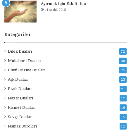
Ayırmak için Etkili Dua
14 Aralık 2015
Kategoriler
Dilek Duaları
72
Muhabbet Duaları
48
Büyü Bozma Duaları
25
Aşk Duaları
23
Rızık Duaları
21
Nazar Duaları
17
Kısmet Duaları
16
Sevgi Duaları
15
Namaz Sureleri
12