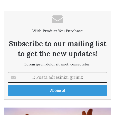
With Product You Purchase
Subscribe to our mailing list
to get the new updates!
Lorem ipsum dolor sit amet, consectetur.
E
-
P
o
s
t
a
İ
a