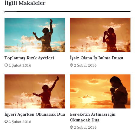
İlgili Makaleler
ı
i
ç
i
n
D
u
a
B
Toplanmış Rızık Ayetleri
İşsiz Olana İş Bulma Duası
u
2 Şubat 2016
2 Şubat 2016
r
a
d
a
İşyeri Açarken Okunacak Dua
Bereketin Artması için
Okunacak Dua
2 Şubat 2016
2 Şubat 2016