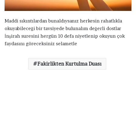
ö
n
d
Maddi sıkıntılardan bunaldıysanız herkesin rahatlıkla
e
okuyabileceği bir tavsiyede bulunalım değerli dostlar
r
İnşirah suresini hergün 10 defa niyetlenip okuyun çok
m
faydasını göreceksiniz selametle
e
k
Fakirlikten Kurtulma Duası