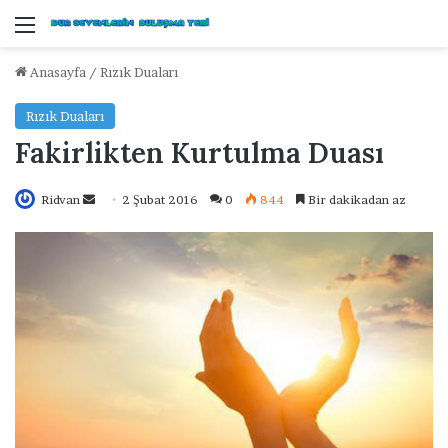
Menü
Anasayfa
/
Rızık Duaları
Rızık Duaları
Fakirlikten Kurtulma Duası
Ridvan
B
2 Şubat 2016
0
844
Bir dakikadan az
i
r
e
-
p
o
s
t
a
g