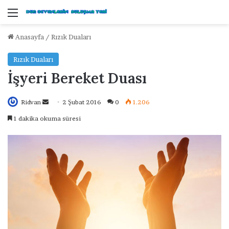
Menü
Anasayfa
/
Rızık Duaları
Rızık Duaları
İşyeri Bereket Duası
Ridvan
B
2 Şubat 2016
0
1.206
i
1 dakika okuma süresi
r
e
-
p
o
s
t
a
g