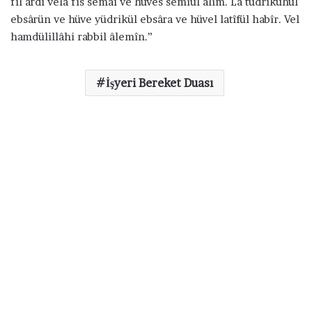
fil ardı velâ fis semâi ve hüves semîul alîm. Lâ tüdrikühül
ebsârün ve hüve yüdrikül ebsâra ve hüvel latîfül habîr. Vel
hamdülillâhi rabbil âlemîn.”
İşyeri Bereket Duası