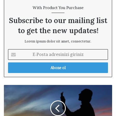
With Product You Purchase
Subscribe to our mailing list
to get the new updates!
Lorem ipsum dolor sit amet, consectetur.
E
-
P
o
s
t
a
R
a
ı
d
z
r
ı
e
k
s
v