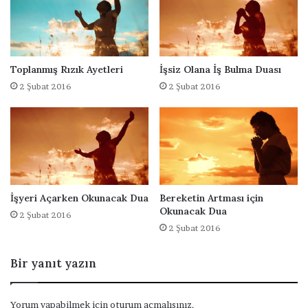
l
m
a
D
u
Toplanmış Rızık Ayetleri
İşsiz Olana İş Bulma Duası
a
2 Şubat 2016
2 Şubat 2016
s
ı
İşyeri Açarken Okunacak Dua
Bereketin Artması için
Okunacak Dua
2 Şubat 2016
2 Şubat 2016
Bir yanıt yazın
Yorum yapabilmek için
oturum açmalısınız
.