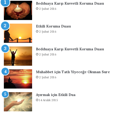
Bedduaya Karşı Kuvvetli Koruma Duası
y
2 Şubat 2016
e
D
u
Etkili Koruma Duası
a
2 Şubat 2016
s
ı
Bedduaya Karşı Kuvvetli Koruma Duası
2 Şubat 2016
Muhabbet için Tatlı Yiyeceğe Okunan Sure
2 Şubat 2016
Ayırmak için Etkili Dua
14 Aralık 2015