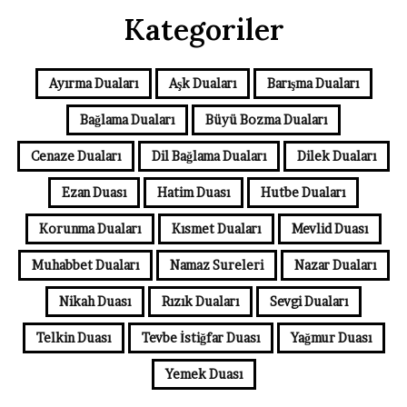
Kategoriler
Ayırma Duaları
Aşk Duaları
Barışma Duaları
Bağlama Duaları
Büyü Bozma Duaları
Cenaze Duaları
Dil Bağlama Duaları
Dilek Duaları
Ezan Duası
Hatim Duası
Hutbe Duaları
Korunma Duaları
Kısmet Duaları
Mevlid Duası
Muhabbet Duaları
Namaz Sureleri
Nazar Duaları
Nikah Duası
Rızık Duaları
Sevgi Duaları
Telkin Duası
Tevbe İstiğfar Duası
Yağmur Duası
Yemek Duası