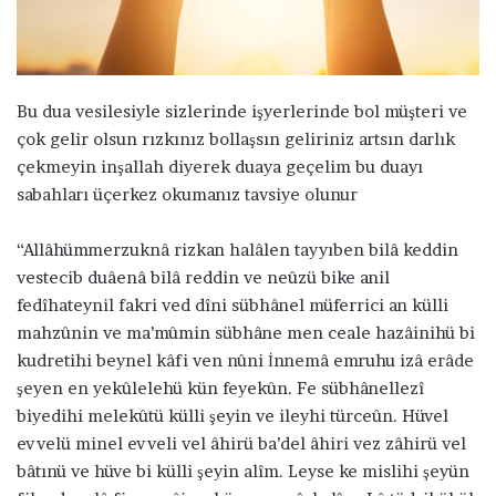
ö
n
d
e
Bu dua vesilesiyle sizlerinde işyerlerinde bol müşteri ve
r
çok gelir olsun rızkınız bollaşsın geliriniz artsın darlık
m
çekmeyin inşallah diyerek duaya geçelim bu duayı
e
sabahları üçerkez okumanız tavsiye olunur
k
“Allâhümmerzuknâ rizkan halâlen tayyıben bilâ keddin
vestecib duâenâ bilâ reddin ve neûzü bike anil
fedîhateynil fakri ved dîni sübhânel müferrici an külli
mahzûnin ve ma’mûmin sübhâne men ceale hazâinihü bi
kudretihi beynel kâfi ven nûni İnnemâ emruhu izâ erâde
şeyen en yekûlelehü kün feyekûn. Fe sübhânellezî
biyedihi melekûtü külli şeyin ve ileyhi türceûn. Hüvel
evvelü minel evveli vel âhirü ba’del âhiri vez zâhirü vel
bâtınü ve hüve bi külli şeyin alîm. Leyse ke mislihi şeyün