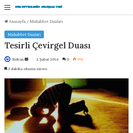
Menü
Anasayfa
/
Muhabbet Duaları
Muhabbet Duaları
Tesirli Çevirgel Duası
Ridvan
B
2 Şubat 2016
0
991
i
3 dakika okuma süresi
r
e
-
p
o
s
t
a
g