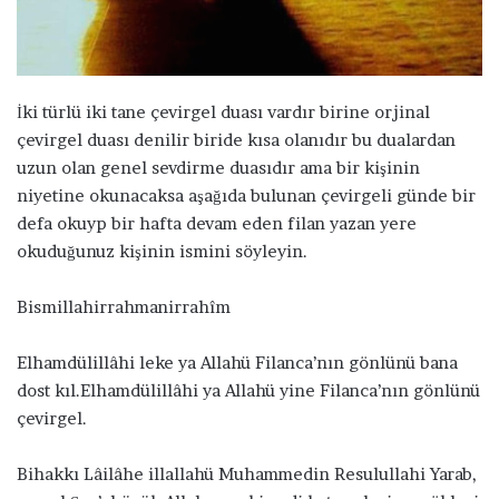
ö
n
d
e
İki türlü iki tane çevirgel duası vardır birine orjinal
r
çevirgel duası denilir biride kısa olanıdır bu dualardan
m
uzun olan genel sevdirme duasıdır ama bir kişinin
e
niyetine okunacaksa aşağıda bulunan çevirgeli günde bir
k
defa okuyp bir hafta devam eden filan yazan yere
okuduğunuz kişinin ismini söyleyin.
Bismillahirrahmanirrahîm
Elhamdülillâhi leke ya Allahü Filanca’nın gönlünü bana
dost kıl.Elhamdülillâhi ya Allahü yine Filanca’nın gönlünü
çevirgel.
Bihakkı Lâilâhe illallahü Muhammedin Resulullahi Yarab,