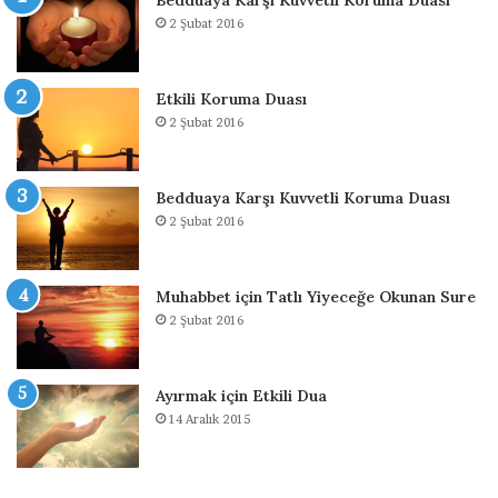
i
2 Şubat 2016
n
D
u
Etkili Koruma Duası
a
2 Şubat 2016
Bedduaya Karşı Kuvvetli Koruma Duası
2 Şubat 2016
Muhabbet için Tatlı Yiyeceğe Okunan Sure
2 Şubat 2016
Ayırmak için Etkili Dua
14 Aralık 2015