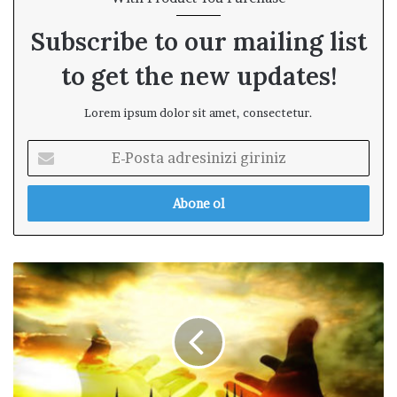
Subscribe to our mailing list
to get the new updates!
Lorem ipsum dolor sit amet, consectetur.
E
-
P
o
s
t
a
M
a
e
d
v
r
l
e
i
s
d
i
D
n