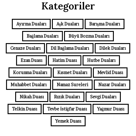
Kategoriler
Ayırma Duaları
Aşk Duaları
Barışma Duaları
Bağlama Duaları
Büyü Bozma Duaları
Cenaze Duaları
Dil Bağlama Duaları
Dilek Duaları
Ezan Duası
Hatim Duası
Hutbe Duaları
Korunma Duaları
Kısmet Duaları
Mevlid Duası
Muhabbet Duaları
Namaz Sureleri
Nazar Duaları
Nikah Duası
Rızık Duaları
Sevgi Duaları
Telkin Duası
Tevbe İstiğfar Duası
Yağmur Duası
Yemek Duası