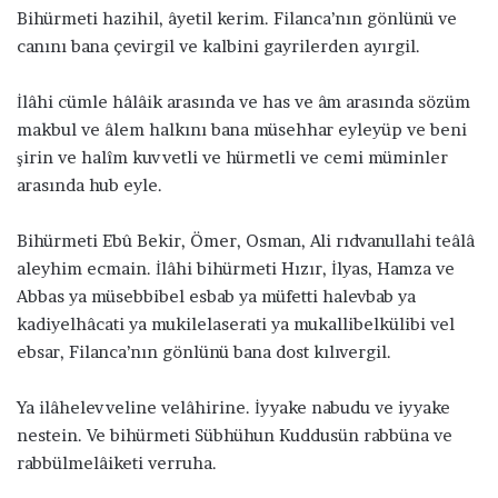
Bihürmeti hazihil, âyetil kerim. Filanca’nın gönlünü ve
canını bana çevirgil ve kalbini gayrilerden ayırgil.
İlâhi cümle hâlâik arasında ve has ve âm arasında sözüm
makbul ve âlem halkını bana müsehhar eyleyüp ve beni
şirin ve halîm kuvvetli ve hürmetli ve cemi müminler
arasında hub eyle.
Bihürmeti Ebû Bekir, Ömer, Osman, Ali rıdvanullahi teâlâ
aleyhim ecmain. İlâhi bihürmeti Hızır, İlyas, Hamza ve
Abbas ya müsebbibel esbab ya müfetti halevbab ya
kadiyelhâcati ya mukilelaserati ya mukallibelkülibi vel
ebsar, Filanca’nın gönlünü bana dost kılıvergil.
Ya ilâhelevveline velâhirine. İyyake nabudu ve iyyake
nestein. Ve bihürmeti Sübhühun Kuddusün rabbüna ve
rabbülmelâiketi verruha.