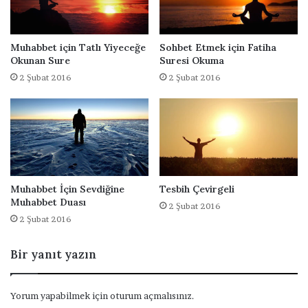
n
D
u
Muhabbet için Tatlı Yiyeceğe
Sohbet Etmek için Fatiha
a
Okunan Sure
Suresi Okuma
2 Şubat 2016
2 Şubat 2016
Muhabbet İçin Sevdiğine
Tesbih Çevirgeli
Muhabbet Duası
2 Şubat 2016
2 Şubat 2016
Bir yanıt yazın
Yorum yapabilmek için
oturum açmalısınız
.