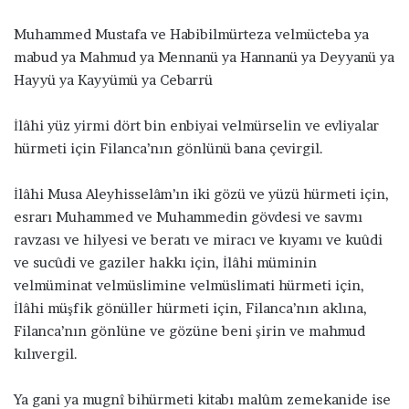
Muhammed Mustafa ve Habibilmürteza velmücteba ya
mabud ya Mahmud ya Mennanü ya Hannanü ya Deyyanü ya
Hayyü ya Kayyümü ya Cebarrü
İlâhi yüz yirmi dört bin enbiyai velmürselin ve evliyalar
hürmeti için Filanca’nın gönlünü bana çevirgil.
İlâhi Musa Aleyhisselâm’ın iki gözü ve yüzü hürmeti için,
esrarı Muhammed ve Muhammedin gövdesi ve savmı
ravzası ve hilyesi ve beratı ve miracı ve kıyamı ve kuûdi
ve sucûdi ve gaziler hakkı için, İlâhi müminin
velmüminat velmüslimine velmüslimati hürmeti için,
İlâhi müşfik gönüller hürmeti için, Filanca’nın aklına,
Filanca’nın gönlüne ve gözüne beni şirin ve mahmud
kılıvergil.
Ya gani ya mugnî bihürmeti kitabı malûm zemekanide ise