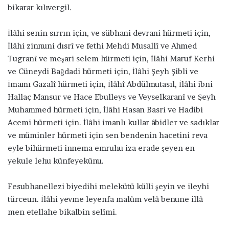
bikarar kılıvergil.
İlâhi senin sırrın için, ve sübhani devrani hürmeti için,
İlâhi zinnuni dısrî ve fethi Mehdi Musallî ve Ahmed
Tugranî ve meşari selem hürmeti için, İlâhi Maruf Kerhi
ve Cüneydi Bağdadi hürmeti için, İlâhi Şeyh Şibli ve
İmamı Gazalî hürmeti için, İlâhî Abdülmutasıl, İlâhi ibni
Hallaç Mansur ve Hace Ebulleys ve Veyselkaranî ve Şeyh
Muhammed hürmeti için, İlâhi Hasan Basri ve Hadibi
Acemi hürmeti için. İlâhi imanlı kullar âbidler ve sadıklar
ve müminler hürmeti için sen bendenin hacetini reva
eyle bihürmeti innema emruhu iza erade şeyen en
yekule lehu künfeyekünu.
Fesubhanellezi biyedihi melekütü külli şeyin ve ileyhi
türceun. İlâhi yevme leyenfa malûm velâ benune illâ
men etellahe bikalbin selîmi.