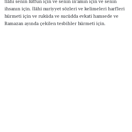
İlâhi senin lûtfun için ve senin in’amın için ve senin
ihsanın için. İlâhi nuriyyet sözleri ve kelimeleri harfleri
hürmeti için ve rukûda ve sucûdda evkati hamsede ve
Ramazan ayında çekilen tesbihler hürmeti için.