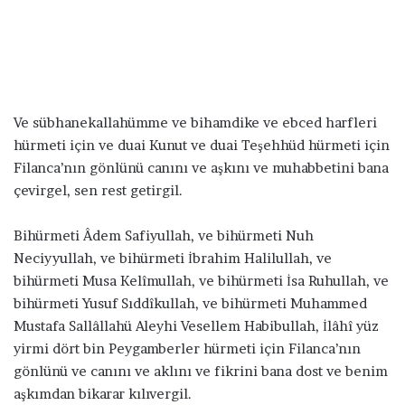
Ve sübhanekallahümme ve bihamdike ve ebced harfleri
hürmeti için ve duai Kunut ve duai Teşehhüd hürmeti için
Filanca’nın gönlünü canını ve aşkını ve muhabbetini bana
çevirgel, sen rest getirgil.
Bihürmeti Âdem Safiyullah, ve bihürmeti Nuh
Neciyyullah, ve bihürmeti İbrahim Halilullah, ve
bihürmeti Musa Kelîmullah, ve bihürmeti İsa Ruhullah, ve
bihürmeti Yusuf Sıddîkullah, ve bihürmeti Muhammed
Mustafa Sallâllahü Aleyhi Vesellem Habibullah, İlâhî yüz
yirmi dört bin Peygamberler hürmeti için Filanca’nın
gönlünü ve canını ve aklını ve fikrini bana dost ve benim
aşkımdan bikarar kılıvergil.