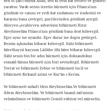
sen ol Şan’ı büyük Allah, sen ki yedi kat yerleri ve gökleri
yarattın: Yarab senin izzetin hürmeti için Filanca’nın
gönlünü ve canını ve yedi kat endamını ve iradesini ve
kararını bana çevirgel, gayrilerinden gönlünü ayırgil.
Ahiyyen şerahiyyen asbavüsin bihürmeti Hızır
Aleyhisselâm Filanca’nın gönlünü bana dost kılıvergil.
Eğer uyur ise uyandır. Eğer durur ise doğru getürgel.
Benim aşkımdan bikarar kılıvergil. İlahi bihürmeti
hüvelhayyü kayyum Lâilâhe illâ hüve bikarar kılıvergil.
İlâhî senin bin bir adın hürmeti için doksandokuz
esmaül-hüsna hürmeti için bizi sevindirgil. Bihürmeti
Tevrat ve bihürmeti Zebur ve bihürmeti İncil ve
bîhürmeti fürkanil azimi ve Kur’ân-ı Kerim.
Ve bihürmeti suhufi İdris Aleyhisselâm.Ve bihürmeti
Âdem Aleyhisselâm. Ve bihürmeti İmanil mü’minin
velmüslimin ve bihürmeti Cemiil enbiyai vel mürselin.