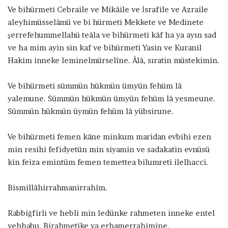
Ve bihürmeti Cebraile ve Mikâile ve İsrafile ve Azraile
aleyhimüsselâmü ve bi hürmeti Mekkete ve Medinete
şerrefehummellahü teâla ve bihürmeti kâf ha ya ayın sad
ve ha mim ayin sin kaf ve bihürmeti Yasin ve Kuranil
Hakim inneke leminelmürselîne. Âlâ, sıratin müstekimin.
Ve bihürmeti sümmün hükmün ümyün fehüm lâ
yalemune. Sümmün hükmün ümyün fehüm lâ yesmeune.
Sümmün hükmün üymün fehüm lâ yübsirune.
Ve bihürmeti femen kâne minkum maridan evbihi ezen
min resihi fefidyetün min siyamin ve sadakatin evnüsü
kin feiza emintüm femen temettea bilumreti ilelhacci.
Bismillâhirrahmanirrahîm.
Rabbiğfirli ve hebli min ledünke rahmeten inneke entel
vehhabu. Birahmetike ya erhamerrahimine.