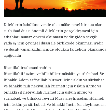
ö
n
d
e
Dileklerin kabülüne vesile olan mükemmel bir dua olan
r
surhubad duası önemli dileklerin gerçekleşmesi için
m
sabahları namaz öncesi okunması iyidir giden sevgili
e
yada eş için çevirgel duası ile birliktede okunması iyidir
k
ve düşük yapan kadın içinde oldukça faidelidir okunuşuda
aşağıdadır.
Bismillahirrahmanirrahim
Bismillahil ‘ azimi ve billahilkerimüskün ya sürhubad. Ve
Bihakki Adem safiyullah hürmeti için üskün ya sürhubad.
Ve bihakkı nuh neciyullah hürmett için üskün uhruc ya
bihakki şit nebiyullah hürmet için üskün uhruç ya
sürhubad. ve bihakki Tevrati Musa aleyhisselam Hürmeti
için üskün ya sürhubad. Ve bihakki İncili İsa aleyhisselam