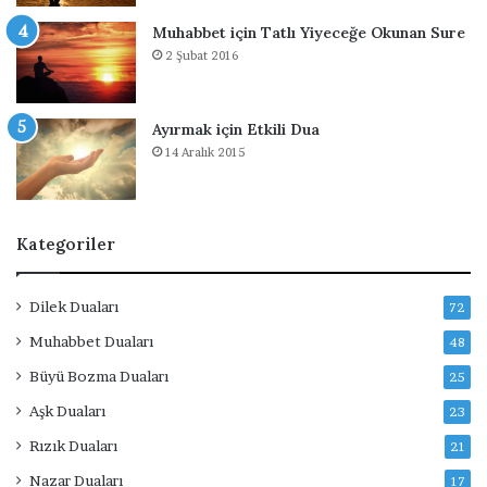
Muhabbet için Tatlı Yiyeceğe Okunan Sure
2 Şubat 2016
Ayırmak için Etkili Dua
14 Aralık 2015
Kategoriler
Dilek Duaları
72
Muhabbet Duaları
48
Büyü Bozma Duaları
25
Aşk Duaları
23
Rızık Duaları
21
Nazar Duaları
17