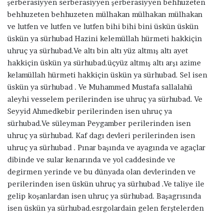
şerberasiyyen serberasiyyen şerberasiyyen behhuzeten
behhuzeten behhuzeten mülhakan mülhakan mülhakan
ve lutfen ve lutfen ve lutfen bihi bihi bini üskün üskün
üskün ya sürhubad Hazini kelemüllah hürmeti hakkiçin
uhruç ya sürhubad.Ve altı bin altı yüz altmış altı ayet
hakkiçin üskün ya sürhubad.üçyüz altmış altı arşı azime
kelamüllah hürmeti hakkiçin üskün ya sürhubad. Sel isen
üskün ya sürhubad . Ve Muhammed Mustafa sallalahü
aleyhi vesselem perilerinden ise uhruç ya sürhubad. Ve
Seyyid Ahmedkebir perilerinden isen uhruç ya
sürhubad.Ve süleyman Peygamber perilerinden isen
uhruç ya sürhubad. Kaf dagı devleri perilerinden isen
uhruç ya sürhubad . Pınar başında ve ayagında ve agaçlar
dibinde ve sular kenarında ve yol caddesinde ve
degirmen yerinde ve bu dünyada olan devlerinden ve
perilerinden isen üskün uhruç ya sürhubad .Ve taliye ile
gelip koşanlardan isen uhruç ya sürhubad. Başagrısında
isen üskün ya sürhubad.esrgolardain gelen ferştelerden