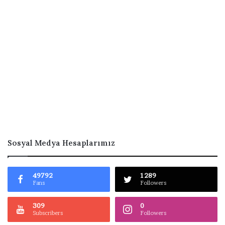
Sosyal Medya Hesaplarımız
49792
1289
Fans
Followers
309
0
Subscribers
Followers