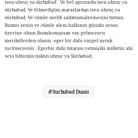
isen uhruç ya sürhubad . Ve bel agrısında isen uhruç ya
sürhubad. Ve bilmedigim marazlardan isen uhruç ya
sürhubad. Ve cümle melik sadatınmalzemesini tutsun.
Bunun senin ve cümle alem halkının günahı senın
üzerine olsun Bunukomazsan vaz gelmezsen
merdutlerden olasın. eger bir dahi vazgel uyruk
incitmeyesin . Egerbir dahi tutarsın yetmişiki milletin ahi
seni bitürsün üskün uhruc ya Sürhubad.
Surhubad Duası