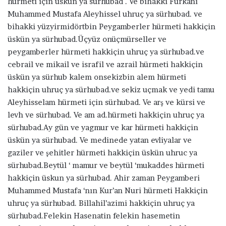
hürmeti için üskün ya sürhubad . Ve bihakki Fürkanı
Muhammed Mustafa Aleyhissel uhruç ya sürhubad. ve
bihakki yüzyirmidörtbin Peygamberler hürmeti hakkiçin
üskün ya sürhubad.Üçyüz onüçmürseller ve
peygamberler hürmeti hakkiçin uhruç ya sürhubad.ve
cebrail ve mikail ve israfil ve azrail hürmeti hakkiçin
üskün ya sürhub kalem onsekizbin alem hürmeti
hakkiçin uhruç ya sürhubad.ve sekiz uçmak ve yedi tamu
Aleyhisselam hürmeti için sürhubad. Ve arş ve kürsi ve
levh ve sürhubad. Ve am ad.hürmeti hakkiçin uhruç ya
sürhubad.Ay gün ve yagmur ve kar hürmeti hakkiçin
üskün ya sürhubad. Ve medinede yatan evliyalar ve
gaziler ve şehitler hürmeti hakkiçin üskün uhruc ya
sürhubad.Beytül ‘ mamur ve beytül ‘mukaddes hürmeti
hakkiçin üskun ya sürhubad. Ahir zaman Peygamberi
Muhammed Mustafa ‘nın Kur’an Nuri hürmeti Hakkiçin
uhruç ya sürhubad. Billahil’azimi hakkiçin uhruç ya
sürhubad.Felekin Hasenatin felekin hasemetin