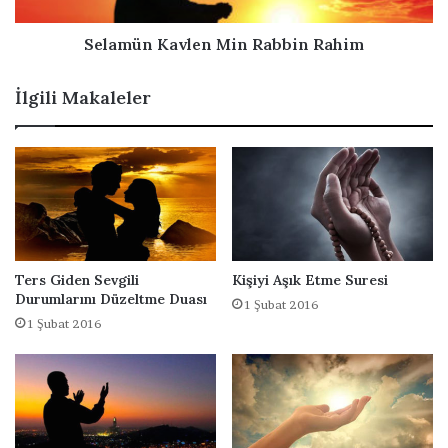
K
a
a
s
v
Selamün Kavlen Min Rabbin Rahim
ı
l
e
İlgili Makaleler
n
M
i
n
R
a
b
b
i
Ters Giden Sevgili
Kişiyi Aşık Etme Suresi
n
Durumlarını Düzeltme Duası
1 Şubat 2016
R
1 Şubat 2016
a
h
i
m