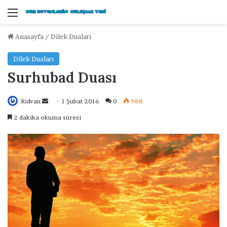
Menü
Anasayfa
/
Dilek Duaları
Dilek Duaları
Surhubad Duası
Ridvan
B
1 Şubat 2016
0
988
i
2 dakika okuma süresi
r
e
-
p
o
s
t
a
g