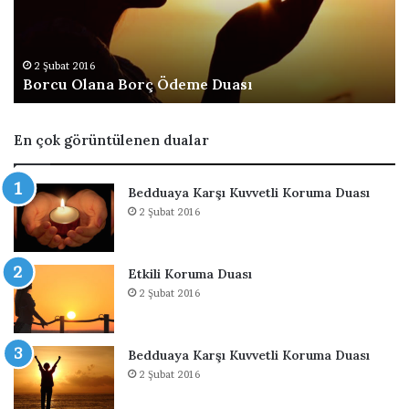
O
ü
l
G
a
e
n
r
2 Şubat 2016
Borcu Olana Borç Ödeme Duası
a
i
B
Ç
o
e
En çok görüntülenen dualar
r
v
ç
i
Ö
r
Bedduaya Karşı Kuvvetli Koruma Duası
d
m
2 Şubat 2016
e
e
m
k
e
D
Etkili Koruma Duası
D
u
2 Şubat 2016
u
a
a
s
s
ı
ı
Bedduaya Karşı Kuvvetli Koruma Duası
2 Şubat 2016