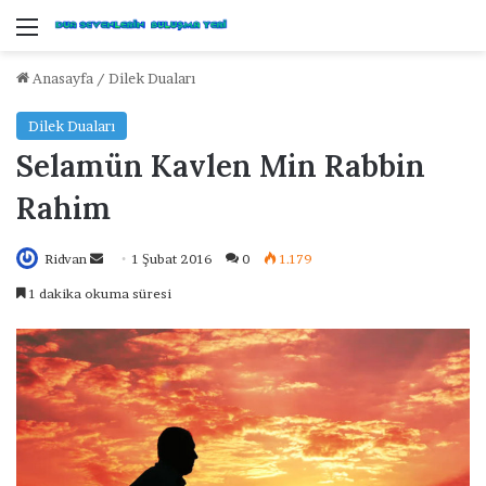
Menü
Anasayfa
/
Dilek Duaları
Dilek Duaları
Selamün Kavlen Min Rabbin
Rahim
Ridvan
B
1 Şubat 2016
0
1.179
i
1 dakika okuma süresi
r
e
-
p
o
s
t