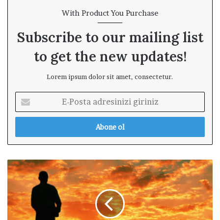
With Product You Purchase
Subscribe to our mailing list
to get the new updates!
Lorem ipsum dolor sit amet, consectetur.
E
-
P
o
s
t
a
S
a
u
d
r
r
h
e
u
s
b