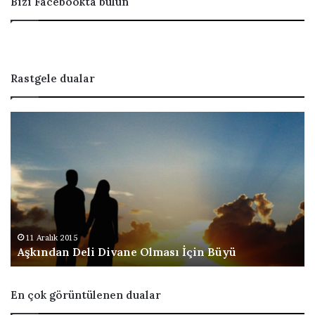
Bizi Facebookta bulun
Rastgele dualar
B
e
k
a
r
l
ı
k
t
2015
1 Şubat 2016
n Deli Divane Olması İçin Büyü
Bekarlıktan
a
n
K
En çok görüntülenen dualar
u
r