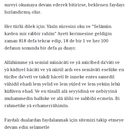
sureyi okumaya devam ederek bitirirse, beklenen faydayı
hızlandırmış olur.
Her türlü dilek için: Yâsîn sûresini oku ve ”Selâmün
kavlen mir rabbir rahîm” Ayeti kerimesine geldiğin
zaman 818 defa tekrar edip, 18 de bir 1 ve her 100
defanın sonunda bir defa şu duayı:
Allâhümme yâ semîal münâcâti ve yâ mücîbed da’vâti ve
yâ kâdiyel hâcâti ve yâ nûrül ardı ves semâvâti eselüke en
tücîbe da’vetî ve takdî hâcetî fe inneke entes samedil
vâhidil ehadi lem yelid ve lem yûled ve lem yekün lehü
küfüven ehad. Ve en tüsallî alâ seyyidinâ ve nebiyyinâ
muhammedin halkıke ve alâ âlihi ve sahbihi ecmeîn. Bi
rahmetike yâ erhamerrâhimîn.
Faydalı dualardan faydalanmak için sitemizi takip etmeye
devam edin selametle