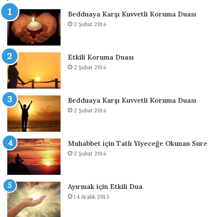
t
Bedduaya Karşı Kuvvetli Koruma Duası
u
2 Şubat 2016
l
m
a
Etkili Koruma Duası
k
2 Şubat 2016
i
ç
i
n
Bedduaya Karşı Kuvvetli Koruma Duası
D
2 Şubat 2016
u
a
Muhabbet için Tatlı Yiyeceğe Okunan Sure
2 Şubat 2016
Ayırmak için Etkili Dua
14 Aralık 2015