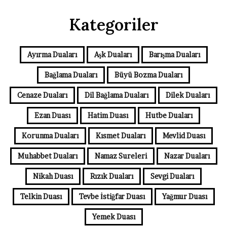
Kategoriler
Ayırma Duaları
Aşk Duaları
Barışma Duaları
Bağlama Duaları
Büyü Bozma Duaları
Cenaze Duaları
Dil Bağlama Duaları
Dilek Duaları
Ezan Duası
Hatim Duası
Hutbe Duaları
Korunma Duaları
Kısmet Duaları
Mevlid Duası
Muhabbet Duaları
Namaz Sureleri
Nazar Duaları
Nikah Duası
Rızık Duaları
Sevgi Duaları
Telkin Duası
Tevbe İstiğfar Duası
Yağmur Duası
Yemek Duası