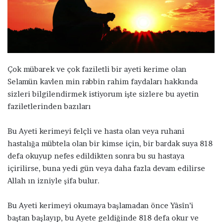
a
g
ö
n
d
e
Çok mübarek ve çok faziletli bir ayeti kerime olan
r
Selamün kavlen min rabbin rahim faydaları hakkında
m
sizleri bilgilendirmek istiyorum işte sizlere bu ayetin
e
faziletlerinden bazıları
k
Bu Ayeti kerimeyi felçli ve hasta olan veya ruhani
hastalığa mübtela olan bir kimse için, bir bardak suya 818
defa okuyup nefes edildikten sonra bu su hastaya
içirilirse, buna yedi gün veya daha fazla devam edilirse
Allah ın izniyle şifa bulur.
Bu Ayeti kerimeyi okumaya başlamadan önce Yâsîn’i
baştan başlayıp, bu Ayete geldiğinde 818 defa okur ve