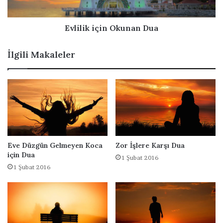
D
i
u
ç
a
i
Evlilik için Okunan Dua
n
O
İlgili Makaleler
k
u
n
a
n
D
u
a
Eve Düzgün Gelmeyen Koca
Zor İşlere Karşı Dua
için Dua
1 Şubat 2016
1 Şubat 2016