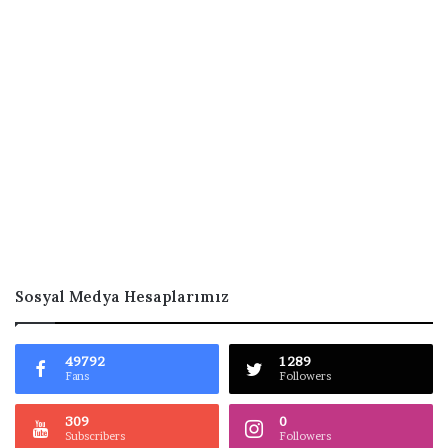
Sosyal Medya Hesaplarımız
49792
1289
Fans
Followers
309
0
Subscribers
Followers