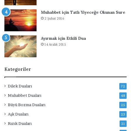
Muhabbet için Tatlı Yiyeceğe Okunan Sure
2 Şubat 2016
Ayırmak için Etkili Dua
14 Aralık 2015
Kategoriler
Dilek Duaları
72
Muhabbet Duaları
48
Büyü Bozma Duaları
25
Aşk Duaları
23
Rızık Duaları
21