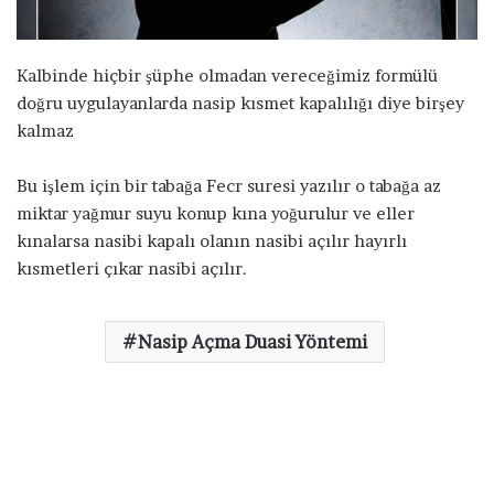
ö
n
d
Kalbinde hiçbir şüphe olmadan vereceğimiz formülü
e
doğru uygulayanlarda nasip kısmet kapalılığı diye birşey
r
kalmaz
m
e
Bu işlem için bir tabağa Fecr suresi yazılır o tabağa az
k
miktar yağmur suyu konup kına yoğurulur ve eller
kınalarsa nasibi kapalı olanın nasibi açılır hayırlı
kısmetleri çıkar nasibi açılır.
Nasip Açma Duasi Yöntemi