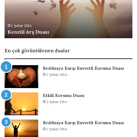
l
ı
A
E
r
v
ş
e
1 Şubat 2016
Kenzül Arş Duası
D
B
u
a
a
ğ
En çok görüntülenen dualar
s
l
ı
a
m
Bedduaya Karşı Kuvvetli Koruma Duası
a
2 Şubat 2016
D
u
a
Etkili Koruma Duası
s
2 Şubat 2016
ı
Bedduaya Karşı Kuvvetli Koruma Duası
2 Şubat 2016