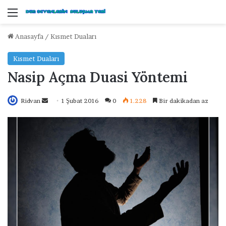
Menü
Anasayfa
/
Kısmet Duaları
Kısmet Duaları
Nasip Açma Duasi Yöntemi
Ridvan
B
1 Şubat 2016
0
1.228
Bir dakikadan az
i
r
e
-
p
o
s
t
a
g