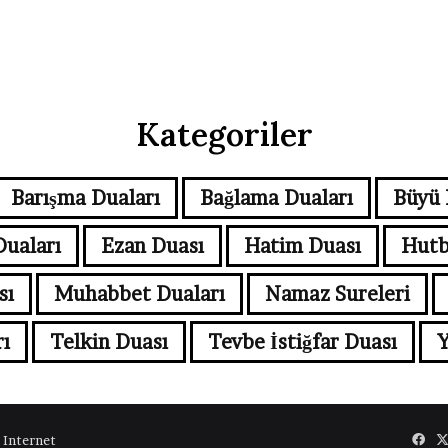
Kategoriler
Barışma Duaları
Bağlama Duaları
Büyü 
Duaları
Ezan Duası
Hatim Duası
Hutb
sı
Muhabbet Duaları
Namaz Sureleri
ı
Telkin Duası
Tevbe İstiğfar Duası
Y
 Internet
Fac