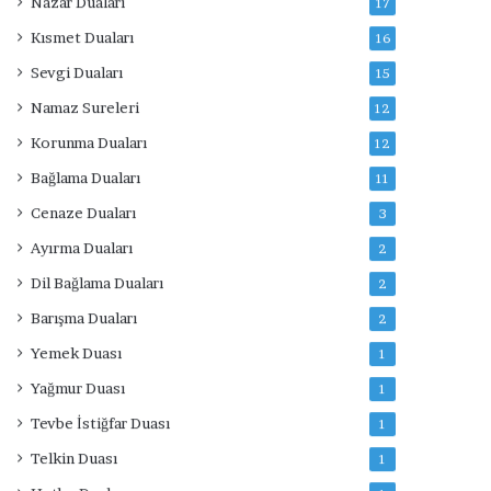
Nazar Duaları
17
Kısmet Duaları
16
Sevgi Duaları
15
Namaz Sureleri
12
Korunma Duaları
12
Bağlama Duaları
11
Cenaze Duaları
3
Ayırma Duaları
2
Dil Bağlama Duaları
2
Barışma Duaları
2
Yemek Duası
1
Yağmur Duası
1
Tevbe İstiğfar Duası
1
Telkin Duası
1