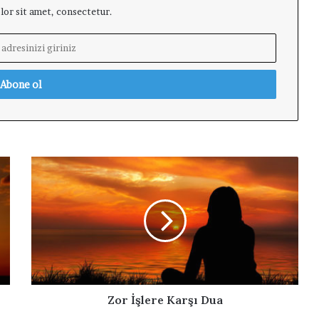
or sit amet, consectetur.
Z
o
r
İ
ş
l
e
r
e
K
Zor İşlere Karşı Dua
a