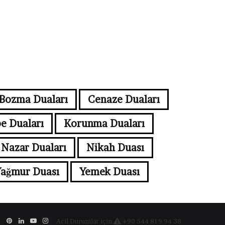
Bozma Duaları
Cenaze Duaları
e Duaları
Korunma Duaları
Nazar Duaları
Nikah Duası
ağmur Duası
Yemek Duası
ebook
X
Pinterest
LinkedIn
YouTube
Instagram
Acil Durumlar için
+90 544 819 94 38