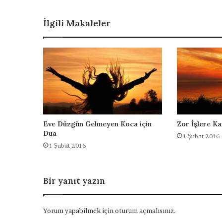
r
k
i
İ
İlgili Makaleler
n
ç
i
i
z
n
D
u
a
Eve Düzgün Gelmeyen Koca için
Zor İşlere Ka
Dua
1 Şubat 2016
1 Şubat 2016
Bir yanıt yazın
Yorum yapabilmek için
oturum açmalısınız
.