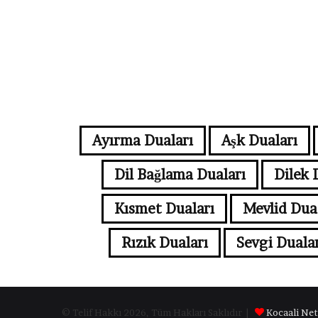
Ayırma Duaları
Aşk Duaları
Dil Bağlama Duaları
Dilek 
Kısmet Duaları
Mevlid Dua
Rızık Duaları
Sevgi Dualar
© Telif Hakkı 2026, Tüm Hakları Saklıdır |
Kocaali Net