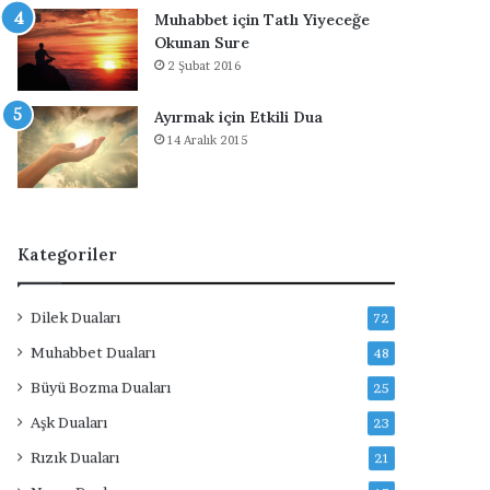
Muhabbet için Tatlı Yiyeceğe
Okunan Sure
2 Şubat 2016
Ayırmak için Etkili Dua
14 Aralık 2015
Kategoriler
Dilek Duaları
72
Muhabbet Duaları
48
Büyü Bozma Duaları
25
Aşk Duaları
23
Rızık Duaları
21