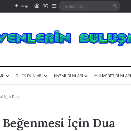
Kayıt Ol
Rastgele Makale
Kenar Bölmesi
Arama
Takip
yap
...
ARI
DILEK DUALARI
NAZAR DUALARI
MUHABBET DUALARI
i İçin Dua
 Beğenmesi İçin Dua