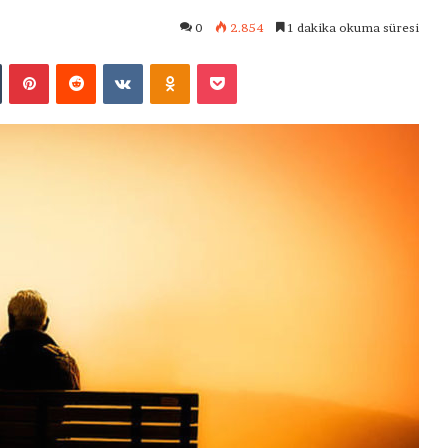
0
2.854
1 dakika okuma süresi
Tumblr
Pinterest
Reddit
VKontakte
Odnoklassniki
Pocket