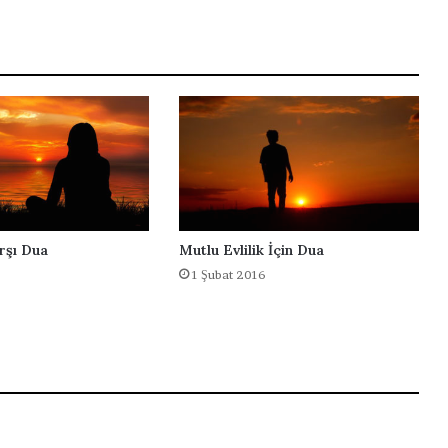
r
ş
ı
D
u
a
rşı Dua
Mutlu Evlilik İçin Dua
1 Şubat 2016