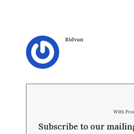
e
t
l
e
r
Ridvan
With Pro
Subscribe to our mailing