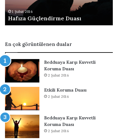
ü
n
1 Şubat 2016
14 Aralık 20
ç
e
Hafıza Güçlendirme Duası
Seni Öle
l
K
e
a
n
d
d
a
En çok görüntülenen dualar
i
r
r
S
m
e
Bedduaya Karşı Kuvvetli
e
v
Koruma Duası
D
m
2 Şubat 2016
u
e
a
s
Etkili Koruma Duası
s
i
2 Şubat 2016
ı
İ
ç
i
n
Bedduaya Karşı Kuvvetli
D
Koruma Duası
u
2 Şubat 2016
a