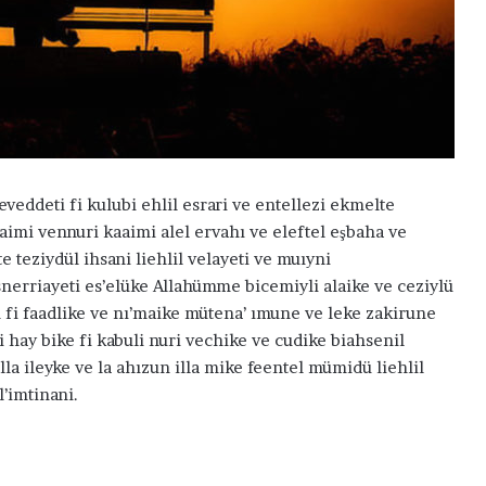
veddeti fi kulubi ehlil esrari ve entellezi ekmelte
ddaimi vennuri kaaimi alel ervahı ve eleftel eşbaha ve
e teziydül ihsani liehlil velayeti ve muıyni
husnerriayeti es’elüke Allahümme bicemiyli alaike ve ceziylü
 fi faadlike ve nı’maike mütena’ ımune ve leke zakirune
 hay bike fi kabuli nuri vechike ve cudike biahsenil
A
lla ileyke ve la ahızun illa mike feentel mümidü liehlil
y
e
’imtinani.
t
i
H
ı