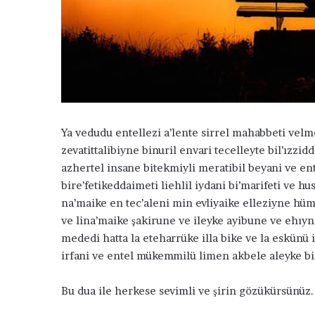
k
Ya vedudu entellezi a’lente sirrel mahabbeti velme
zevatittalibiyne binuril envari tecelleyte bil’ızzi
azhertel insane bitekmiyli meratibil beyani ve ent
bire’fetikeddaimeti liehlil iydani bi’marifeti ve 
na’maike en tec’aleni min evliyaike elleziyne hüm
ve lina’maike şakirune ve ileyke ayibune ve ehıyni
N
mededi hatta la eteharrüke illa bike ve la eskünü i
a
z
irfani ve entel mükemmilü limen akbele aleyke bil
a
r
Bu dua ile herkese sevimli ve şirin gözükürsünüz.
E
d