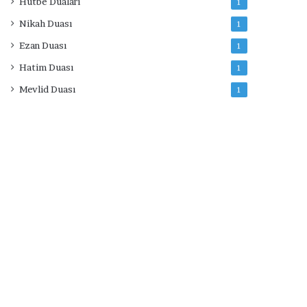
Hutbe Duaları
1
Nikah Duası
1
Ezan Duası
1
Hatim Duası
1
Mevlid Duası
1