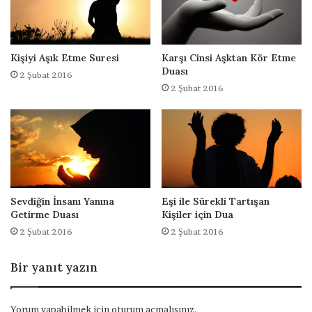
e
a
r
ç
e
Kişiyi Aşık Etme Suresi
Karşı Cinsi Aşktan Kör Etme
k
Duası
2 Şubat 2016
l
2 Şubat 2016
e
ş
m
e
s
i
D
u
Sevdiğin İnsanı Yanına
Eşi ile Sürekli Tartışan
a
Getirme Duası
Kişiler için Dua
s
2 Şubat 2016
2 Şubat 2016
ı
Bir yanıt yazın
Yorum yapabilmek için
oturum açmalısınız
.