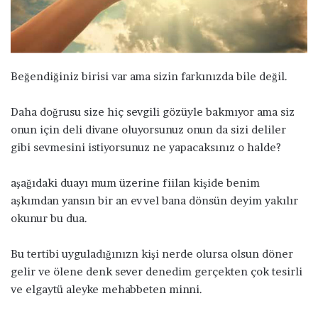
a
g
ö
n
d
Beğendiğiniz birisi var ama sizin farkınızda bile değil.
e
r
Daha doğrusu size hiç sevgili gözüyle bakmıyor ama siz
m
onun için deli divane oluyorsunuz onun da sizi deliler
e
gibi sevmesini istiyorsunuz ne yapacaksınız o halde?
k
aşağıdaki duayı mum üzerine fiilan kişide benim
aşkımdan yansın bir an evvel bana dönsün deyim yakılır
okunur bu dua.
Bu tertibi uyguladığınızn kişi nerde olursa olsun döner
gelir ve ölene denk sever denedim gerçekten çok tesirli
ve elgaytü aleyke mehabbeten minni.