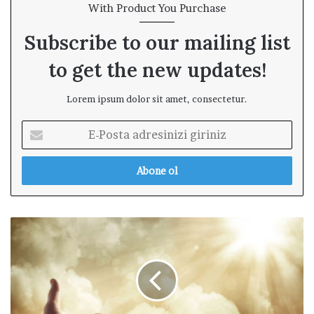
With Product You Purchase
Subscribe to our mailing list
to get the new updates!
Lorem ipsum dolor sit amet, consectetur.
E
-
P
o
s
t
a
S
a
e
d
v
r
d
e
i
s
ğ
i
i