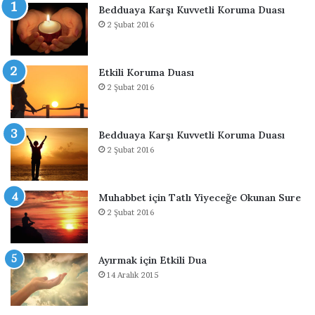
Bedduaya Karşı Kuvvetli Koruma Duası
l
l
2 Şubat 2016
ı
e
r
ş
D
t
Etkili Koruma Duası
u
i
2 Şubat 2016
a
r
s
e
ı
n
D
Bedduaya Karşı Kuvvetli Koruma Duası
u
2 Şubat 2016
a
Muhabbet için Tatlı Yiyeceğe Okunan Sure
2 Şubat 2016
Ayırmak için Etkili Dua
14 Aralık 2015