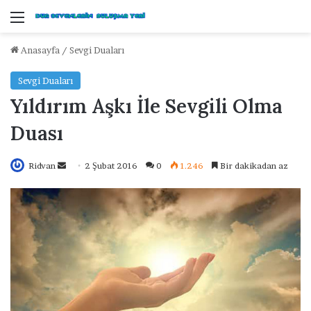
Menü
Anasayfa
/
Sevgi Duaları
Sevgi Duaları
Yıldırım Aşkı İle Sevgili Olma
Duası
Ridvan
B
2 Şubat 2016
0
1.246
Bir dakikadan az
i
r
e
-
p
o
s
t