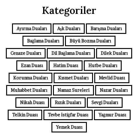
Kategoriler
Ayırma Duaları
Aşk Duaları
Barışma Duaları
Bağlama Duaları
Büyü Bozma Duaları
Cenaze Duaları
Dil Bağlama Duaları
Dilek Duaları
Ezan Duası
Hatim Duası
Hutbe Duaları
Korunma Duaları
Kısmet Duaları
Mevlid Duası
Muhabbet Duaları
Namaz Sureleri
Nazar Duaları
Nikah Duası
Rızık Duaları
Sevgi Duaları
Telkin Duası
Tevbe İstiğfar Duası
Yağmur Duası
Yemek Duası