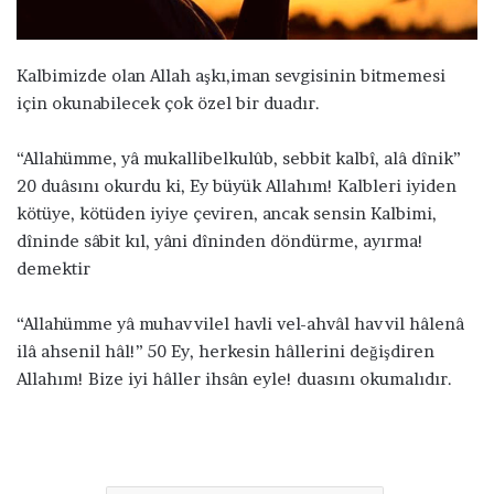
ö
n
d
Kalbimizde olan Allah aşkı,iman sevgisinin bitmemesi
e
için okunabilecek çok özel bir duadır.
r
m
“Allahümme, yâ mukallibelkulûb, sebbit kalbî, alâ dînik”
e
20 duâsını okurdu ki, Ey büyük Allahım! Kalbleri iyiden
k
kötüye, kötüden iyiye çeviren, ancak sensin Kalbimi,
dîninde sâbit kıl, yâni dîninden döndürme, ayırma!
demektir
“Allahümme yâ muhavvilel havli vel-ahvâl havvil hâlenâ
ilâ ahsenil hâl!” 50 Ey, herkesin hâllerini değişdiren
Allahım! Bize iyi hâller ihsân eyle! duasını okumalıdır.