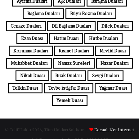
Ayırma Duaları
Aşk Duaları
Barışma Duaları
Bağlama Duaları
Büyü Bozma Duaları
Cenaze Duaları
Dil Bağlama Duaları
Dilek Duaları
Ezan Duası
Hatim Duası
Hutbe Duaları
Korunma Duaları
Kısmet Duaları
Mevlid Duası
Muhabbet Duaları
Namaz Sureleri
Nazar Duaları
Nikah Duası
Rızık Duaları
Sevgi Duaları
Telkin Duası
Tevbe İstiğfar Duası
Yağmur Duası
Yemek Duası
© Telif Hakkı 2026, Tüm Hakları Saklıdır |
Kocaali Net Internet