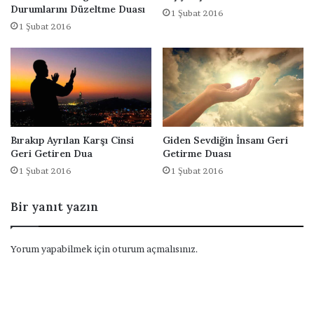
u
Durumlarını Düzeltme Duası
1 Şubat 2016
a
1 Şubat 2016
Bırakıp Ayrılan Karşı Cinsi
Giden Sevdiğin İnsanı Geri
Geri Getiren Dua
Getirme Duası
1 Şubat 2016
1 Şubat 2016
Bir yanıt yazın
Yorum yapabilmek için
oturum açmalısınız
.