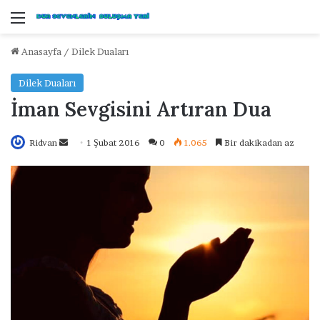
Menü
Anasayfa
/
Dilek Duaları
Dilek Duaları
İman Sevgisini Artıran Dua
Ridvan
B
1 Şubat 2016
0
1.065
Bir dakikadan az
i
r
e
-
p
o
s
t
a
g