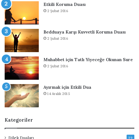
Etkili Koruma Duası
r
u
2 Şubat 2016
k
a
i
s
p
ı
Bedduaya Karşı Kuvvetli Koruma Duası
2 Şubat 2016
Muhabbet için Tatlı Yiyeceğe Okunan Sure
2 Şubat 2016
Ayırmak için Etkili Dua
14 Aralık 2015
Kategoriler
Dilek Duaları
72