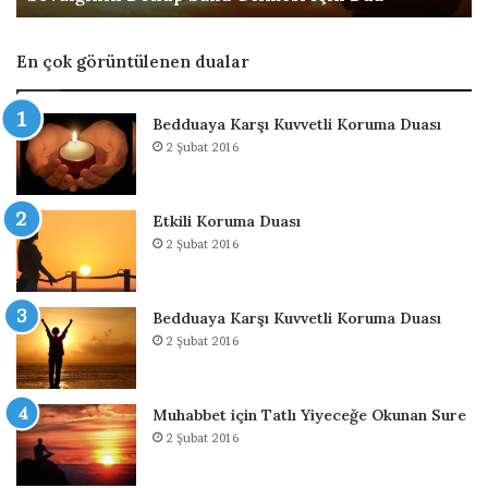
D
i
ö
n
En çok görüntülenen dualar
n
T
ü
a
p
t
Bedduaya Karşı Kuvvetli Koruma Duası
S
l
2 Şubat 2016
a
ı
n
Y
a
i
Etkili Koruma Duası
G
y
2 Şubat 2016
e
e
l
c
m
e
e
ğ
Bedduaya Karşı Kuvvetli Koruma Duası
s
e
2 Şubat 2016
i
O
İ
k
ç
u
Muhabbet için Tatlı Yiyeceğe Okunan Sure
i
n
2 Şubat 2016
n
a
D
n