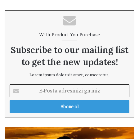
With Product You Purchase
Subscribe to our mailing list
to get the new updates!
Lorem ipsum dolor sit amet, consectetur.
E
-
P
o
s
t
a
A
a
ş