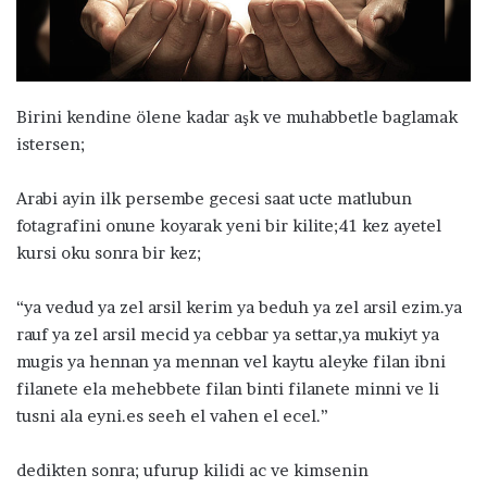
a
g
ö
n
d
Birini kendine ölene kadar aşk ve muhabbetle baglamak
e
istersen;
r
m
Arabi ayin ilk persembe gecesi saat ucte matlubun
e
fotagrafini onune koyarak yeni bir kilite;41 kez ayetel
k
kursi oku sonra bir kez;
“ya vedud ya zel arsil kerim ya beduh ya zel arsil ezim.ya
rauf ya zel arsil mecid ya cebbar ya settar,ya mukiyt ya
mugis ya hennan ya mennan vel kaytu aleyke filan ibni
filanete ela mehebbete filan binti filanete minni ve li
tusni ala eyni.es seeh el vahen el ecel.”
dedikten sonra; ufurup kilidi ac ve kimsenin