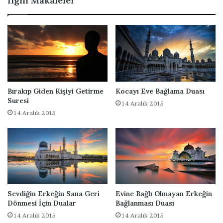
İlgili Makaleler
D
n
u
S
a
a
ğ
l
a
m
B
ü
Bırakıp Giden Kişiyi Getirme
Kocayı Eve Bağlama Duası
y
Suresi
14 Aralık 2015
ü
14 Aralık 2015
Y
a
p
m
a
k
Sevdiğin Erkeğin Sana Geri
Evine Bağlı Olmayan Erkeğin
Dönmesi İçin Dualar
Bağlanması Duası
14 Aralık 2015
14 Aralık 2015