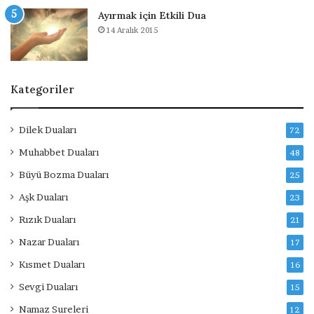
u
S
Ayırmak için Etkili Dua
a
u
14 Aralık 2015
r
e
Kategoriler
Dilek Duaları
72
Muhabbet Duaları
48
Büyü Bozma Duaları
25
Aşk Duaları
23
Rızık Duaları
21
Nazar Duaları
17
Kısmet Duaları
16
Sevgi Duaları
15
Namaz Sureleri
12