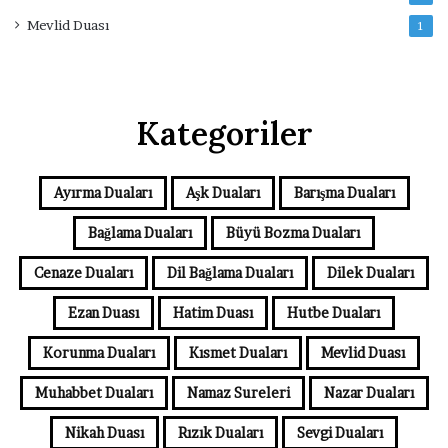
Mevlid Duası
1
Kategoriler
Ayırma Duaları
Aşk Duaları
Barışma Duaları
Bağlama Duaları
Büyü Bozma Duaları
Cenaze Duaları
Dil Bağlama Duaları
Dilek Duaları
Ezan Duası
Hatim Duası
Hutbe Duaları
Korunma Duaları
Kısmet Duaları
Mevlid Duası
Muhabbet Duaları
Namaz Sureleri
Nazar Duaları
Nikah Duası
Rızık Duaları
Sevgi Duaları