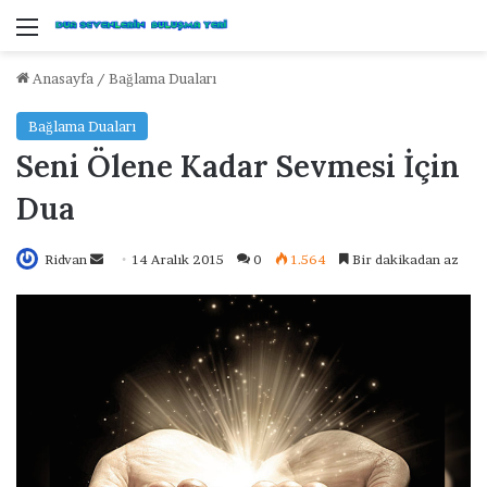
Menü
Anasayfa
/
Bağlama Duaları
Bağlama Duaları
Seni Ölene Kadar Sevmesi İçin
Dua
Ridvan
B
14 Aralık 2015
0
1.564
Bir dakikadan az
i
r
e
-
p
o
s
t