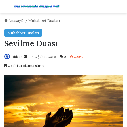
Menü
Anasayfa
/
Muhabbet Duaları
Muhabbet Duaları
Sevilme Duası
Ridvan
B
2 Şubat 2016
0
2.869
i
2 dakika okuma süresi
r
e
-
p
o
s
t
a
g