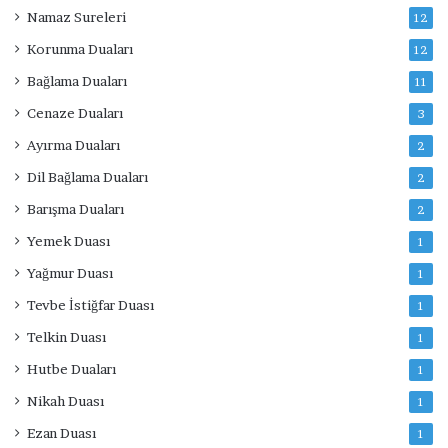
Namaz Sureleri
12
Korunma Duaları
12
Bağlama Duaları
11
Cenaze Duaları
3
Ayırma Duaları
2
Dil Bağlama Duaları
2
Barışma Duaları
2
Yemek Duası
1
Yağmur Duası
1
Tevbe İstiğfar Duası
1
Telkin Duası
1
Hutbe Duaları
1
Nikah Duası
1
Ezan Duası
1