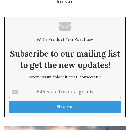
Ridvan
With Product You Purchase
Subscribe to our mailing list
to get the new updates!
Lorem ipsum dolor sit amet, consectetur.
E
-
P
o
s
t
a
S