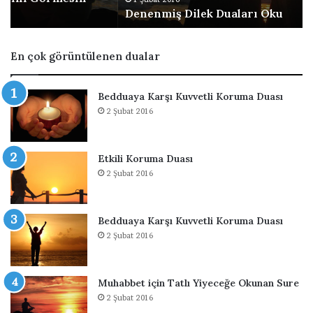
Denenmiş Dilek Duaları Oku
i
i
l
n
e
E
En çok görüntülenen dualar
k
t
D
k
u
i
Bedduaya Karşı Kuvvetli Koruma Duası
a
l
2 Şubat 2016
l
i
a
D
r
u
Etkili Koruma Duası
ı
a
2 Şubat 2016
O
k
u
Bedduaya Karşı Kuvvetli Koruma Duası
2 Şubat 2016
Muhabbet için Tatlı Yiyeceğe Okunan Sure
2 Şubat 2016