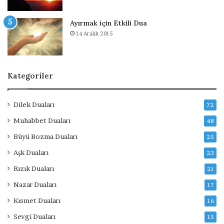
Ayırmak için Etkili Dua
14 Aralık 2015
Kategoriler
Dilek Duaları
72
Muhabbet Duaları
48
Büyü Bozma Duaları
25
Aşk Duaları
23
Rızık Duaları
21
Nazar Duaları
17
Kısmet Duaları
16
Sevgi Duaları
15