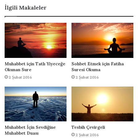
D
a
İlgili Makaleler
u
D
a
ö
n
s
ü
n
D
u
a
Muhabbet için Tatlı Yiyeceğe
Sohbet Etmek için Fatiha
s
Okunan Sure
Suresi Okuma
ı
2 Şubat 2016
2 Şubat 2016
Muhabbet İçin Sevdiğine
Tesbih Çevirgeli
Muhabbet Duası
2 Şubat 2016