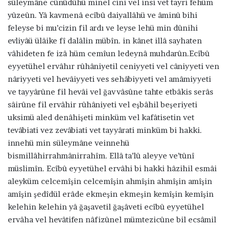
süleymâne cünûdühü minel cini vel insi vet tayri fehüm
yûzeûn. Yâ kavmenâ ecîbû daiyallâhü ve âminû bihi
feleyse bi mu’cizin fil ardı ve leyse lehü min dûnihi
evliyâü ülâike fî dalâlin mübîn. in kânet illâ sayhaten
vâhideten fe izâ hüm cemîun ledeynâ muhdarûn.Ecîbû
eyyetühel ervâhır rûhâniyetil ceniyyeti vel câniyyeti ven
nâriyyeti vel hevâiyyeti ves sehâbiyyeti vel amâmiyyeti
ve tayyârûne fil hevâi vel ğavvâsûne tahte etbâkis serâs
sâirûne fil ervâhir rûhâniyeti vel eşbâhil beşeriyeti
uksimü aled denâhişeti minküm vel kafâtisetin vet
tevâbiati vez zevâbiati vet tayyârati minküm bi hakki.
innehü min süleymâne veinnehü
bismillâhirrahmânirrahîm. Ellâ ta’lû aleyye ve’tûnî
müslimîn. Ecîbû eyyetühel ervâhi bi hakki hâzihil esmâi
aleyküm celcemîşin celcemîşin ahmîşin ahmîşin amîşin
amîşin şedîdül erâde ekmeşin ekmeşin kemîşin kemîşin
kelehin kelehin yâ ğaşavetil ğaşâveti ecîbû eyyetühel
ervâha vel hevâtifen nâfizûnel mümtezicûne bil ecsâmil