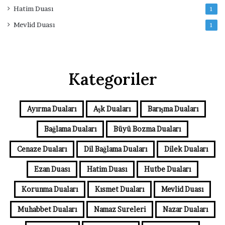
Hatim Duası
1
Mevlid Duası
1
Kategoriler
Ayırma Duaları
Aşk Duaları
Barışma Duaları
Bağlama Duaları
Büyü Bozma Duaları
Cenaze Duaları
Dil Bağlama Duaları
Dilek Duaları
Ezan Duası
Hatim Duası
Hutbe Duaları
Korunma Duaları
Kısmet Duaları
Mevlid Duası
Muhabbet Duaları
Namaz Sureleri
Nazar Duaları