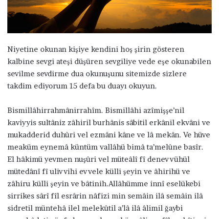
ö
n
d
e
Niyetine okunan kişiye kendini hoş şirin gösteren
r
kalbine sevgi ateşi düşüren sevgiliye vede eşe okunabilen
m
sevilme sevdirme dua okunuşunu sitemizde sizlere
e
takdim ediyorum 15 defa bu duayı okuyun.
k
Bismillâhirrahmânirrahîm. Bismillâhi azîmişşe’nil
kaviyyis sultâniz zâhiril burhânis sâbitil erkânil ekvâni ve
mukadderid duhûri vel ezmâni kâne ve lâ mekân. Ve hüve
meaküm eynemâ küntüm vallâhü bimâ ta’melûne basîr.
El hâkimü yevmen nuşûri vel müteâlî fî denevvühül
mütedânî fî ulivvihi evvele külli şeyin ve âhirihü ve
zâhiru külli şeyin ve bâtinih.Allâhümme innî eselükebi
sirrikes sârî fîl esrârin nâfizi min semâin ilâ semâin ilâ
sidretil müntehâ ilel melekûtil a’lâ ilâ âlimil ğaybi