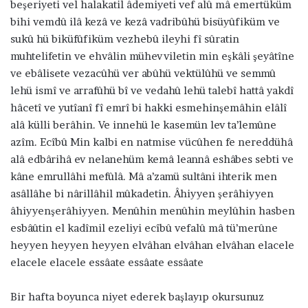
beşeriyeti vel halakatil âdemiyeti vef alû mâ emertüküm
bihi vemdû ilâ kezâ ve kezâ vadribûhü bisüyûfiküm ve
sukû hü biküfûfiküm vezhebû ileyhi fî sûratin
muhtelifetin ve ehvâlin mühevviletin min eşkâli şeyâtîne
ve ebâlisete vezacûhü ver abûhü vektülûhü ve semmû
lehü ismî ve arrafûhü bî ve vedahû lehü talebî hattâ yakdî
hâcetî ve yutîanî fî emrî bi hakki esmehinşemâhin elâlî
alâ külli berâhin. Ve innehü le kasemün lev ta’lemûne
azîm. Ecîbû Min kalbi en natmise vücûhen fe nereddühâ
alâ edbârihâ ev nelanehüm kemâ leannâ eshâbes sebti ve
kâne emrullâhi mefûlâ. Mâ a’zamü sultâni ihterik men
asâllâhe bi nârillâhil mûkadetin. Âhiyyen şerâhiyyen
âhiyyenşerâhiyyen. Menûhin menûhin meylûhin hasben
esbâûtin el kadîmil ezeliyi ecîbû vefalû mâ tü’merûne
heyyen heyyen heyyen elvâhan elvâhan elvâhan elacele
elacele elacele essâate essâate essâate
Bir hafta boyunca niyet ederek başlayıp okursunuz