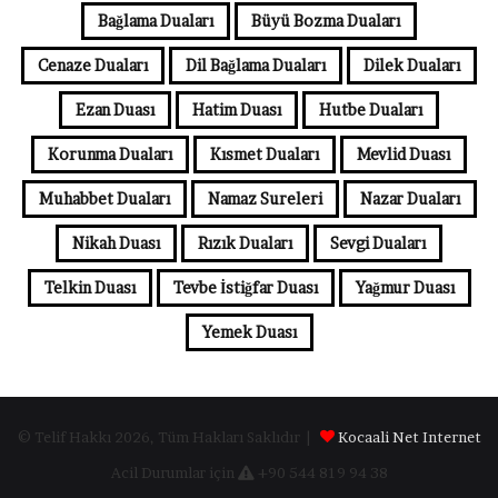
Bağlama Duaları
Büyü Bozma Duaları
Cenaze Duaları
Dil Bağlama Duaları
Dilek Duaları
Ezan Duası
Hatim Duası
Hutbe Duaları
Korunma Duaları
Kısmet Duaları
Mevlid Duası
Muhabbet Duaları
Namaz Sureleri
Nazar Duaları
Nikah Duası
Rızık Duaları
Sevgi Duaları
Telkin Duası
Tevbe İstiğfar Duası
Yağmur Duası
Yemek Duası
© Telif Hakkı 2026, Tüm Hakları Saklıdır |
Kocaali Net Internet
Acil Durumlar için
+90 544 819 94 38