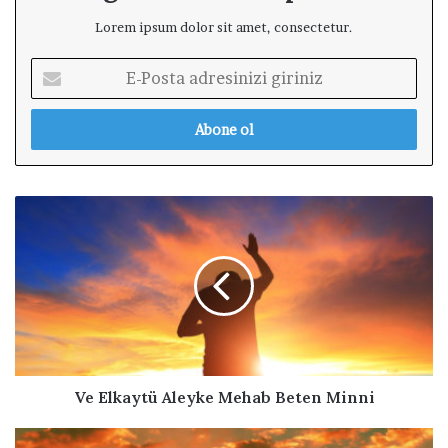
Lorem ipsum dolor sit amet, consectetur.
E
-
P
o
s
t
a
V
a
e
d
E
r
l
e
k
s
a
i
y
n
t
i
ü
z
A
Ve Elkaytü Aleyke Mehab Beten Minni
i
l
g
e
A
i