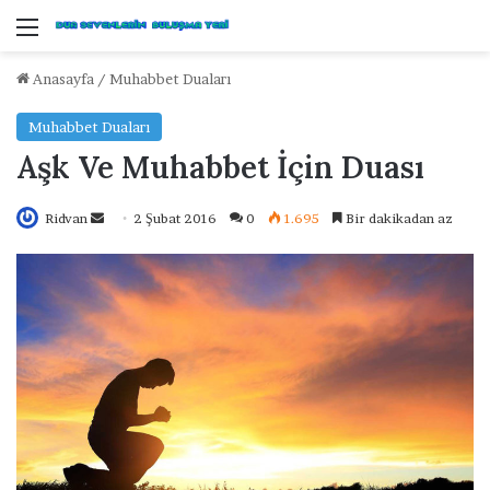
Menü
Anasayfa
/
Muhabbet Duaları
Muhabbet Duaları
Aşk Ve Muhabbet İçin Duası
Ridvan
B
2 Şubat 2016
0
1.695
Bir dakikadan az
i
r
e
-
p
o
s
t
a
g