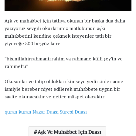
ö
n
d
Aşk ve muhabbet için tatlıya okunan bir başka dua daha
e
yazıyoruz sevgili okurlarımız matlubunun aşkı
r
muhabbetini kendine çekmek isteyenler tatlı bir
m
yiyeceğe 500 beşyüz kere
e
k
”bismillahirrahmanirrahim ya rahmane külli şey’in ve
rahimehu”
Okusunlar ve talip oldukları kimseye yedirsinler anne
ismiyle bereber niyet edilerek muhabbete uygun bir
saatte okunacaktır ve netice müspet olacaktır.
quran
kuran
Nazar Duası
Süresi
Duası
Aşk Ve Muhabbet İçin Duası