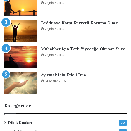
2 Şubat 2016
İ
r
ç
a
i
n
n
D
Bedduaya Karşı Kuvvetli Koruma Duası
D
u
2 Şubat 2016
u
a
a
Muhabbet için Tatlı Yiyeceğe Okunan Sure
2 Şubat 2016
Ayırmak için Etkili Dua
14 Aralık 2015
Kategoriler
Dilek Duaları
72