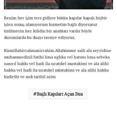
ö
n
d
Benim her işim ters gidiyor bütün kapılar kapalı hiçbir
e
işten sonuş alamıyorum kısmetim bağlı diyorsanız
r
üzülmeyin her kilidin bir anahtarı vardır böyle
m
durumlarda bu duayı tavsiye ediyoruz.
e
k
Bismillahirrahmanirrahim.Allahümme salli ala seyyidine
muhammedinil fatihi lima uglıka vel hatımı lıma sebeka
nasırıl hakkı vel hadı ila sıratıkel mustakimi ve ala alihi
hakka vel hadi ila sıratıkel müstakimi ve ala alihi hakka
kadirihi ve mık tarihil azim
Bağlı Kapıları Açan Dua