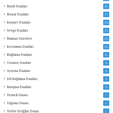
Rızık Duaları
21
Nazar Duaları
17
Kısmet Duaları
16
Sevgi Duaları
15
Namaz Sureleri
12
Korunma Duaları
12
Bağlama Duaları
11
Cenaze Duaları
3
Ayırma Duaları
2
Dil Bağlama Duaları
2
Barışma Duaları
2
Yemek Duası
1
Yağmur Duası
1
Tevbe İstiğfar Duası
1