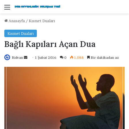
Menü
Anasayfa
/
Kısmet Duaları
Kısmet Duaları
Bağlı Kapıları Açan Dua
Ridvan
B
1 Şubat 2016
0
1.088
Bir dakikadan az
i
r
e
-
p
o
s
t
a
g