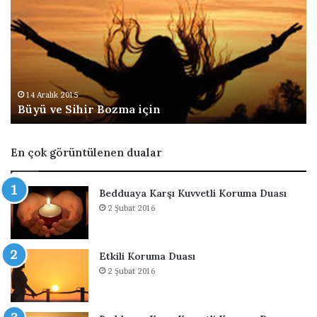
z
a
r
v
e
M
i
14 Aralık 2015
2 Şub
üyü ve Sihir Bozma için
Nazar
s
k
i
En çok görüntülenen dualar
n
l
i
Bedduaya Karşı Kuvvetli Koruma Duası
ğ
2 Şubat 2016
e
K
a
Etkili Koruma Duası
r
2 Şubat 2016
ş
ı
D
u