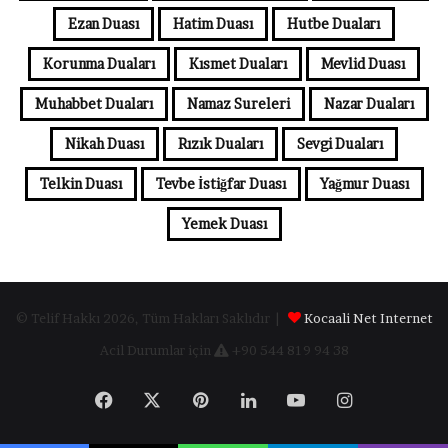
Ezan Duası
Hatim Duası
Hutbe Duaları
Korunma Duaları
Kısmet Duaları
Mevlid Duası
Muhabbet Duaları
Namaz Sureleri
Nazar Duaları
Nikah Duası
Rızık Duaları
Sevgi Duaları
Telkin Duası
Tevbe İstiğfar Duası
Yağmur Duası
Yemek Duası
© Telif Hakkı 2026, Tüm Hakları Saklıdır |
Kocaali Net Internet
Acil Durumlar için
+90 544 819 94 38
Facebook
X
Pinterest
LinkedIn
YouTube
Instagram