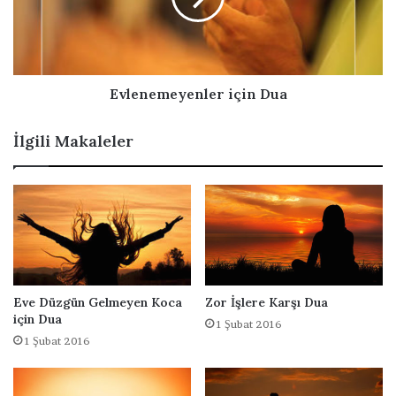
i
l
e
z
m
m
a
e
k
y
i
e
Evlenemeyenler için Dua
ç
n
i
l
İlgili Makaleler
n
e
D
r
u
i
a
ç
i
n
D
u
a
Eve Düzgün Gelmeyen Koca
Zor İşlere Karşı Dua
için Dua
1 Şubat 2016
1 Şubat 2016