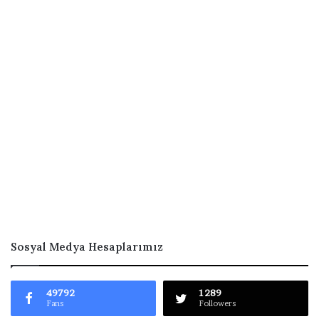
Sosyal Medya Hesaplarımız
49792
1289
Fans
Followers