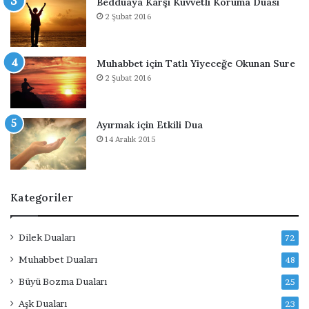
Bedduaya Karşı Kuvvetli Koruma Duası
a
2 Şubat 2016
Muhabbet için Tatlı Yiyeceğe Okunan Sure
2 Şubat 2016
Ayırmak için Etkili Dua
14 Aralık 2015
Kategoriler
Dilek Duaları
72
Muhabbet Duaları
48
Büyü Bozma Duaları
25
Aşk Duaları
23