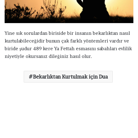
a
g
ö
n
d
Yine sık sorulardan biriside bir insanın bekarlıktan nasıl
e
kurtulabileceğidir bunun çak farklı yöntemleri vardır ve
r
biride şudur 489 kere Ya Fettah esmasını sabahları evlilik
m
niyetiyle okursanız dileğiniz hasıl olur.
e
k
Bekarlıktan Kurtulmak için Dua