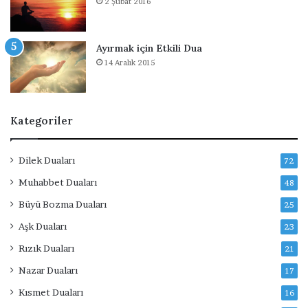
2 Şubat 2016
Ayırmak için Etkili Dua
14 Aralık 2015
Kategoriler
Dilek Duaları
72
Muhabbet Duaları
48
Büyü Bozma Duaları
25
Aşk Duaları
23
Rızık Duaları
21
Nazar Duaları
17
Kısmet Duaları
16