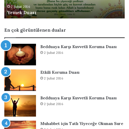
a
e
s
v
2 Şubat 2016
Yemek Duası
ı
i
r
g
En çok görüntülenen dualar
e
l
i
Bedduaya Karşı Kuvvetli Koruma Duası
2 Şubat 2016
Etkili Koruma Duası
2 Şubat 2016
Bedduaya Karşı Kuvvetli Koruma Duası
2 Şubat 2016
Muhabbet için Tatlı Yiyeceğe Okunan Sure