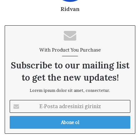
Ridvan
With Product You Purchase
Subscribe to our mailing list
to get the new updates!
Lorem ipsum dolor sit amet, consectetur.
E
-
P
o
s
t