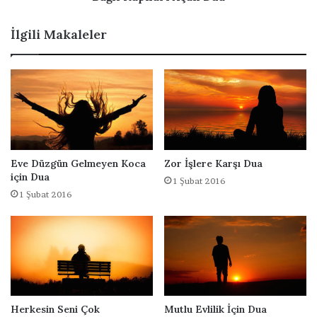
m
a
ı
r
İlgili Makaleler
z
ı
A
ç
a
n
D
u
a
Eve Düzgün Gelmeyen Koca
Zor İşlere Karşı Dua
için Dua
1 Şubat 2016
1 Şubat 2016
Herkesin Seni Çok
Mutlu Evlilik İçin Dua