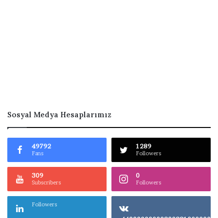
Sosyal Medya Hesaplarımız
49792
1289
Fans
Followers
309
0
Subscribers
Followers
Followers