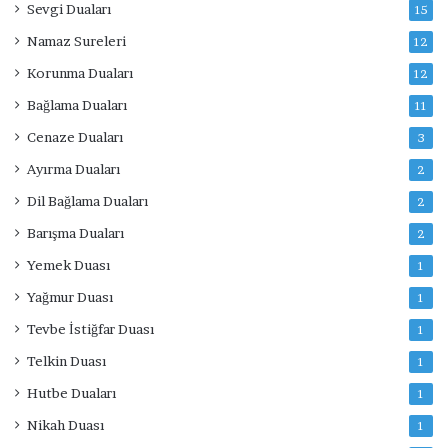
Sevgi Duaları
15
Namaz Sureleri
12
Korunma Duaları
12
Bağlama Duaları
11
Cenaze Duaları
3
Ayırma Duaları
2
Dil Bağlama Duaları
2
Barışma Duaları
2
Yemek Duası
1
Yağmur Duası
1
Tevbe İstiğfar Duası
1
Telkin Duası
1
Hutbe Duaları
1
Nikah Duası
1