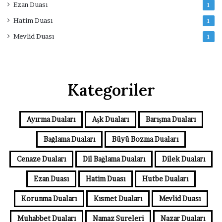
Ezan Duası
1
Hatim Duası
1
Mevlid Duası
1
Kategoriler
Ayırma Duaları
Aşk Duaları
Barışma Duaları
Bağlama Duaları
Büyü Bozma Duaları
Cenaze Duaları
Dil Bağlama Duaları
Dilek Duaları
Ezan Duası
Hatim Duası
Hutbe Duaları
Korunma Duaları
Kısmet Duaları
Mevlid Duası
Muhabbet Duaları
Namaz Sureleri
Nazar Duaları