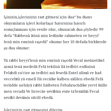
ö
n
d
İşinizin,işlerinizin rast gitmesi için dua* bu duayı
e
okuyanların işleri kolaylaşır hayırsızsa hayırlı
r
sonuçlanması için vesile olur, okunacak dua şöyledir 99
m
defa “Rabbenâ âtinâ min ledünke rahmeten ve heyyi’
e
lenâ min emrinâ raşedâ” okunur her 10 defada birkkezde
k
şu dua okunur:
Yâ rabbi heyyi’lenâ min emrinâ raşedâ Vecal meûnetikel
azmâ lenâ mededâ Felâ tekilnâ ilâ tedbîri enfüsinâ
Felabdi ya’cize an tedbîri mâ fesedâ Entel alîmü ve kad
veccehtü yâ emelî İlâ recâike kalben sâlilen ebedâ Felâ
terüdde nehâyâ rabbi hâibeten Febahrucûdike yervî külle
men veradâ Ve lirrecâe sevâbün ente ta’lemühü Fecal
sevâbî devâmis sitrilî ebedâ.
İşlerinizin rast gitmesini dilerim.