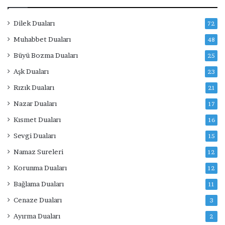
Dilek Duaları
72
Muhabbet Duaları
48
Büyü Bozma Duaları
25
Aşk Duaları
23
Rızık Duaları
21
Nazar Duaları
17
Kısmet Duaları
16
Sevgi Duaları
15
Namaz Sureleri
12
Korunma Duaları
12
Bağlama Duaları
11
Cenaze Duaları
3
Ayırma Duaları
2