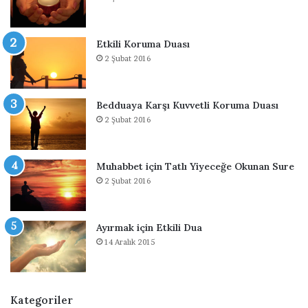
d
u
a
Etkili Koruma Duası
2 Şubat 2016
Bedduaya Karşı Kuvvetli Koruma Duası
2 Şubat 2016
Muhabbet için Tatlı Yiyeceğe Okunan Sure
2 Şubat 2016
Ayırmak için Etkili Dua
14 Aralık 2015
Kategoriler