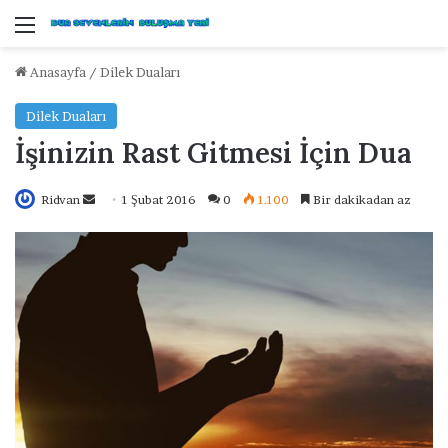
Menü
Anasayfa
/
Dilek Duaları
Dilek Duaları
İşinizin Rast Gitmesi İçin Dua
Ridvan
B
1 Şubat 2016
0
1.100
Bir dakikadan az
i
r
e
-
p
o
s
t
a
g