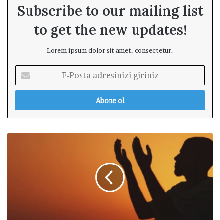
Subscribe to our mailing list
to get the new updates!
Lorem ipsum dolor sit amet, consectetur.
E
-
P
o
s
t
a
D
a
u
d
a
r
n
e
ı
s
n
i
K
n
a
i