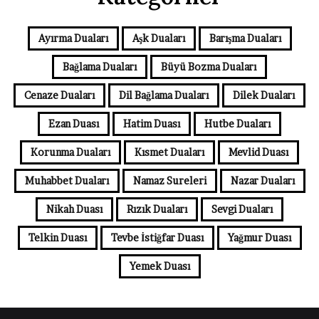
Ayırma Duaları
Aşk Duaları
Barışma Duaları
Bağlama Duaları
Büyü Bozma Duaları
Cenaze Duaları
Dil Bağlama Duaları
Dilek Duaları
Ezan Duası
Hatim Duası
Hutbe Duaları
Korunma Duaları
Kısmet Duaları
Mevlid Duası
Muhabbet Duaları
Namaz Sureleri
Nazar Duaları
Nikah Duası
Rızık Duaları
Sevgi Duaları
Telkin Duası
Tevbe İstiğfar Duası
Yağmur Duası
Yemek Duası