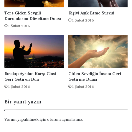
m
ı
Ters Giden Sevgili
Kişiyi Aşık Etme Suresi
A
Durumlarını Düzeltme Duası
1 Şubat 2016
n
1 Şubat 2016
l
a
m
a
Bırakıp Ayrılan Karşı Cinsi
Giden Sevdiğin İnsanı Geri
Geri Getiren Dua
Getirme Duası
1 Şubat 2016
1 Şubat 2016
Bir yanıt yazın
Yorum yapabilmek için
oturum açmalısınız
.