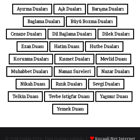
Ayırma Duaları
Aşk Duaları
Barışma Duaları
Bağlama Duaları
Büyü Bozma Duaları
Cenaze Duaları
Dil Bağlama Duaları
Dilek Duaları
Ezan Duası
Hatim Duası
Hutbe Duaları
Korunma Duaları
Kısmet Duaları
Mevlid Duası
Muhabbet Duaları
Namaz Sureleri
Nazar Duaları
Nikah Duası
Rızık Duaları
Sevgi Duaları
Telkin Duası
Tevbe İstiğfar Duası
Yağmur Duası
Yemek Duası
© Telif Hakkı 2026, Tüm Hakları Saklıdır |
Kocaali Net Internet