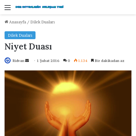
Menü
Anasayfa
/
Dilek Duaları
Dilek Duaları
Niyet Duası
Ridvan
B
1 Şubat 2016
0
1.134
Bir dakikadan az
i
r
e
-
p
o
s
t
a
g