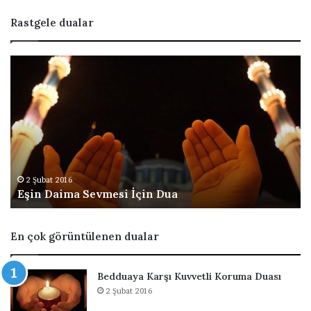
Rastgele dualar
E
K
ş
i
i
ş
n
i
D
y
a
i
i
A
m
ş
a
ı
2 Şubat 2016
Eşin Daima Sevmesi İçin Dua
S
k
e
E
v
t
En çok görüntülenen dualar
m
m
e
e
s
S
Bedduaya Karşı Kuvvetli Koruma Duası
i
u
2 Şubat 2016
İ
r
ç
e