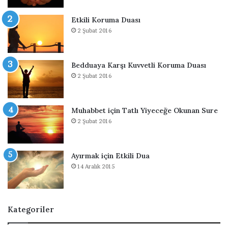
i
s
Etkili Koruma Duası
n
i
2 Şubat 2016
D
u
a
Bedduaya Karşı Kuvvetli Koruma Duası
2 Şubat 2016
Muhabbet için Tatlı Yiyeceğe Okunan Sure
2 Şubat 2016
Ayırmak için Etkili Dua
14 Aralık 2015
Kategoriler