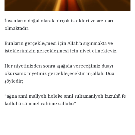
ö
n
d
İnsanların doğal olarak birçok istekleri ve arzuları
e
olmaktadır.
r
m
Bunların gerçekleşmesi için Allah’a sığınmakta ve
e
isteklerimizin gerçekleşmesi için niyet etmekteyiz.
k
Her niyetinizden sonra aşağıda vereceğimiz duayı
okursanız niyetiniz gerçekleşecektir inşallah. Dua
şöyledir;
“ağna anni maliyeh heleke anni sultamaniyeh huzuhü fe
kulluhü sümmel cahime salluhü”