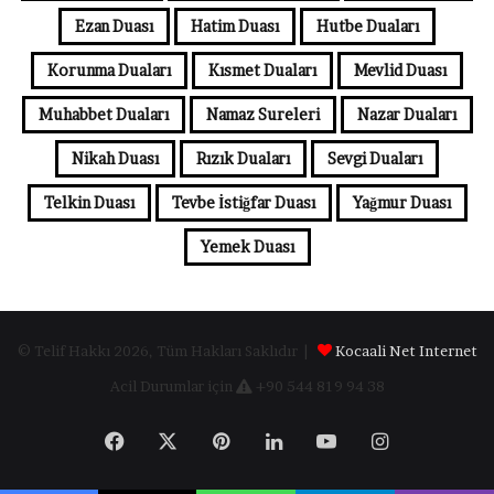
Ezan Duası
Hatim Duası
Hutbe Duaları
Korunma Duaları
Kısmet Duaları
Mevlid Duası
Muhabbet Duaları
Namaz Sureleri
Nazar Duaları
Nikah Duası
Rızık Duaları
Sevgi Duaları
Telkin Duası
Tevbe İstiğfar Duası
Yağmur Duası
Yemek Duası
© Telif Hakkı 2026, Tüm Hakları Saklıdır |
Kocaali Net Internet
Acil Durumlar için
+90 544 819 94 38
Facebook
X
Pinterest
LinkedIn
YouTube
Instagram