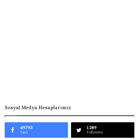
Sosyal Medya Hesaplarımız
49793
1289
Fans
Followers