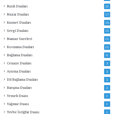
Rızık Duaları
21
Nazar Duaları
17
Kısmet Duaları
16
Sevgi Duaları
15
Namaz Sureleri
12
Korunma Duaları
12
Bağlama Duaları
11
Cenaze Duaları
3
Ayırma Duaları
2
Dil Bağlama Duaları
2
Barışma Duaları
2
Yemek Duası
1
Yağmur Duası
1
Tevbe İstiğfar Duası
1