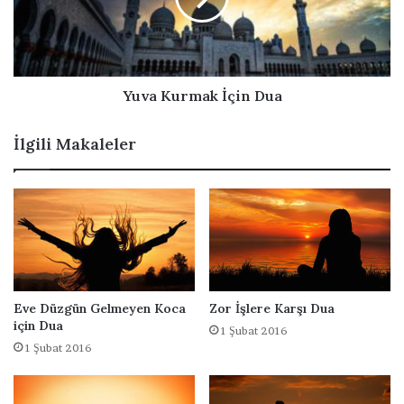
i
ç
u
z
i
r
n
m
D
a
u
k
Yuva Kurmak İçin Dua
a
İ
ç
İlgili Makaleler
i
n
D
u
a
Eve Düzgün Gelmeyen Koca
Zor İşlere Karşı Dua
için Dua
1 Şubat 2016
1 Şubat 2016