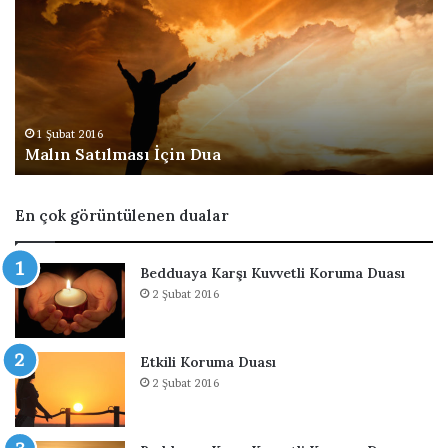
l
y
ı
n
n
i
S
g
a
ü
t
ç
ı
l
1 Şubat 2016
Malın Satılması İçin Dua
l
e
m
n
a
d
En çok görüntülenen dualar
s
i
ı
r
İ
e
Bedduaya Karşı Kuvvetli Koruma Duası
ç
n
2 Şubat 2016
i
d
n
u
D
a
Etkili Koruma Duası
u
2 Şubat 2016
a