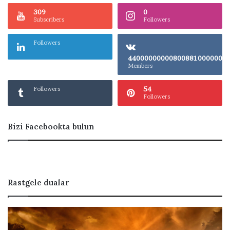
309
0
Subscribers
Followers
Followers
4400000000080
Members
54
Followers
Followers
Bizi Facebookta bulun
Rastgele dualar
M
B
a
e