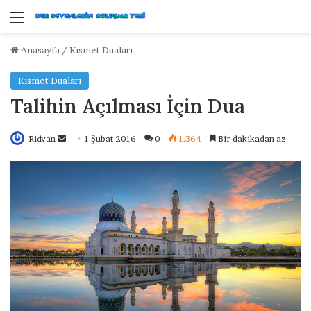
Menü
Anasayfa
/
Kısmet Duaları
Kısmet Duaları
Talihin Açılması İçin Dua
Ridvan
B
1 Şubat 2016
0
1.364
Bir dakikadan az
i
r
e
-
p
o
s
t
a
g