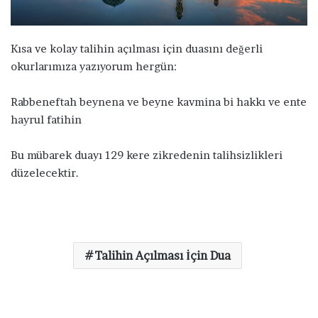
ö
n
d
Kısa ve kolay talihin açılması için duasını değerli
e
okurlarımıza yazıyorum hergün:
r
m
Rabbeneftah beynena ve beyne kavmina bi hakkı ve ente
e
hayrul fatihin
k
Bu mübarek duayı 129 kere zikredenin talihsizlikleri
düzelecektir.
Talihin Açılması İçin Dua