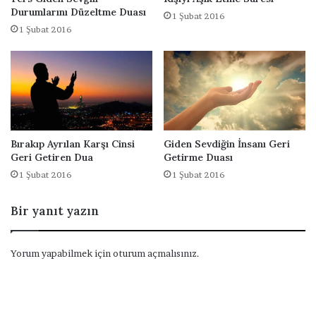
H
Durumlarını Düzeltme Duası
1 Şubat 2016
a
1 Şubat 2016
k
k
ı
n
d
a
Bırakıp Ayrılan Karşı Cinsi
Giden Sevdiğin İnsanı Geri
Geri Getiren Dua
Getirme Duası
1 Şubat 2016
1 Şubat 2016
Bir yanıt yazın
Yorum yapabilmek için
oturum açmalısınız
.