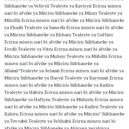
Sübhaneke ya Veliyyü Tealeyte ya Kaviyyü Ecirna minen
nari bi afvike ya Müciru Sübhaneke ya Müızz Tealeyte ya
Müzillü Ecirna minen nari bi afvike ya Müciru Sübhaneke
ya Ehadü Tealeyte ya Samedü Ecirna minen nari bi afvike
ya Müciru Sübhaneke ya Khharu Tealeyte ya Gaffaru
Ecirna minen nari bi afvike ya Müciru Sübhaneke ya
Ferdü Tealeyte ya Vitru Ecirna minen nari bi afvike ya
Müciru Sübhaneke ya Muhsıy Tealeyte ya Mübdiü Ecirna
minen nari bi afvike ya Müciru Sübhaneke ya
Allamü*Tealeyte ya Selamü Ecirna minen nari bi afvike ya
Müciru Sübhaneke ya Hayyü Tealeyte ya Kayyumü Ecirna
minen nari bi afvike ya Müciru Sübhaneke ya Kadiru
Tealeyte ya Habiru Ecirna minen nari bi afvike ya Müciru
Sübhaneke ya Hafiyzu Tealeyte ya Mühıytu Ecirna minen
nari bi afvike ya Müciru Sübhaneke ya Kadiru Tealeyte ya
Kahiru Ecirna minen nari bi afvike ya Müciru* Sübhaneke
ya Tevvabü Tealeyte ya Vehhabü Ecirna minen nari bi
afvike ya Müciru Sübhaneke ya Ahiyyen Şerahiyya