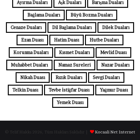
Ayırma Duaları
Aşk Duaları
Barışma Duaları
Bağlama Duaları
Büyü Bozma Duaları
Cenaze Duaları
Dil Bağlama Duaları
Dilek Duaları
Ezan Duası
Hatim Duası
Hutbe Duaları
Korunma Duaları
Kısmet Duaları
Mevlid Duası
Muhabbet Duaları
Namaz Sureleri
Nazar Duaları
Nikah Duası
Rızık Duaları
Sevgi Duaları
Telkin Duası
Tevbe İstiğfar Duası
Yağmur Duası
Yemek Duası
© Telif Hakkı 2026, Tüm Hakları Saklıdır |
Kocaali Net Internet