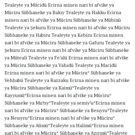
Tealeyte ya Mücidü Ecirna minen nari bi afvike ya
Müciru Sübhaneke ya Bakıy Tealeyte ya Hakku Ecirna
minen nari bi afvike ya Müciru Sübhaneke ya Mübinü
Tealeyte ya Şekuru Ecirna minen nari bi afvike ya Müciru
Sübhaneke ya Habiru Tealeyte ya Kebiru Ecirna minen
nari bi afvike ya Müciru Sübhaneke ya Gafuru Tealeyte ya
Şekuru Ecirna minen nari bi afvike ya Müciru Sübhaneke
ya Müteali Tealeyte ya Fe’alü Ecirna minen nari bi afvike
ya Müciru Sübhaneke ya Vahıdü Tealeyte ya Macidü
Ecirna minen nari bi afvike ya Müciru* Sübhaneke ya
Vehhabü Tealeyte ya Razzaku Ecirna minen nari bi afvike
ya Müciru Sübhaneke ya Kaimü*Tealeyte ya
Kayyumü*Ecirna minen nari bi afvike ya Müciru*
Sübhaneke ya Mu’tıy*Tealeyte ya semiy’u*Ecirna minen
nari bi afvike ya Müciru* Sübhaneke ya Besıyru*Tealeyte
ya Nesıyru*Ecirna minen nari bi afvike ya Müciru*
Sübhaneke ya Alimü*Tealeyte ya Halimü*Ecirna minen
nari bi afvike ya Müciru* Sübhaneke ya Azıymü*Tealeyte