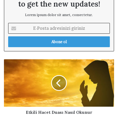
to get the new updates!
Lorem ipsum dolor sit amet, consectetur.
E
-
P
o
s
t
a
E
a
t
d
k
r
i
e
l
s
i
i
H
n
a
i
c
z
e
Etkili Hacet Duası Nasıl Okunur
i
t