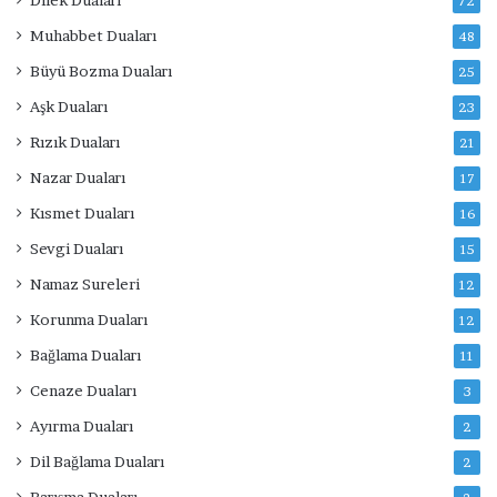
72
Muhabbet Duaları
48
Büyü Bozma Duaları
25
Aşk Duaları
23
Rızık Duaları
21
Nazar Duaları
17
Kısmet Duaları
16
Sevgi Duaları
15
Namaz Sureleri
12
Korunma Duaları
12
Bağlama Duaları
11
Cenaze Duaları
3
Ayırma Duaları
2
Dil Bağlama Duaları
2
Barışma Duaları