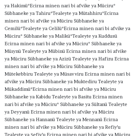
ya Hakimü*Ecirna minen nari bi afvike ya Müciru*
Sübhaneke ya Tahiru*Tealeyte ya Mütahhiru*Ecirna
minen nari bi afvike ya Müciru Sübhaneke ya
Cemilü*Tealeyte ya Celilü*Ecirna minen nari bi afvike ya
Müciru* Sübhaneke ya Malikü*Tealeyte ya Kuddusü
Ecirna minen nari bi afvike ya Müciru* Sübhaneke ya
Müıynü Tealeyte ya Mübinü Ecirna minen nari bi afvike
ya Müciru Sübhaneke ya Azizü Tealeyte ya Hafizu Ecirna
minen nari bi afvike ya Müciru Sübhaneke ya
Mütekebbiru Tealeyte ya Müsavviru Ecirna minen nari bi
afvike ya Müciru Sübhaneke ya Muktediru Tealeyte ya
Mükaddimü*Ecirna minen nari bi afvike ya Müciru
Sübhaneke ya Kabidu Tealeyte ya Basitu Ecirna minen
nari bi afvike ya Müciru* Sübhaneke ya Sültanü Tealeyte
ya Deyyanü Ecirna minen nari bi afvike ya Müciru
Sübhaneke ya Hannanü Tealeyte ya Mennanü Ecirna
minen nari bi afvike ya Müciru Sübhaneke ya Refiy’u
Tealeyte ya Şefiy’u Ecirna minen nari bi afvike ya Müciru