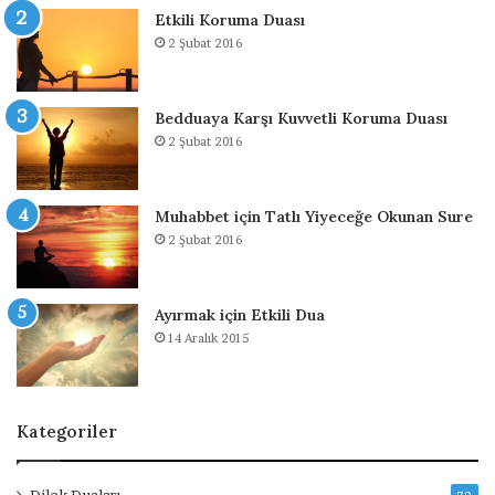
Etkili Koruma Duası
r
2 Şubat 2016
i
H
a
k
Bedduaya Karşı Kuvvetli Koruma Duası
k
2 Şubat 2016
ı
n
d
Muhabbet için Tatlı Yiyeceğe Okunan Sure
a
2 Şubat 2016
Ayırmak için Etkili Dua
14 Aralık 2015
Kategoriler
Dilek Duaları