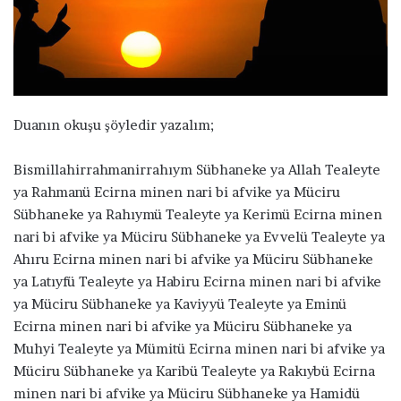
a
g
ö
n
d
e
Duanın okuşu şöyledir yazalım;
r
m
Bismillahirrahmanirrahıym Sübhaneke ya Allah Tealeyte
e
ya Rahmanü Ecirna minen nari bi afvike ya Müciru
k
Sübhaneke ya Rahıymü Tealeyte ya Kerimü Ecirna minen
nari bi afvike ya Müciru Sübhaneke ya Evvelü Tealeyte ya
Ahıru Ecirna minen nari bi afvike ya Müciru Sübhaneke
ya Latıyfü Tealeyte ya Habiru Ecirna minen nari bi afvike
ya Müciru Sübhaneke ya Kaviyyü Tealeyte ya Eminü
Ecirna minen nari bi afvike ya Müciru Sübhaneke ya
Muhyi Tealeyte ya Mümitü Ecirna minen nari bi afvike ya
Müciru Sübhaneke ya Karibü Tealeyte ya Rakıybü Ecirna
minen nari bi afvike ya Müciru Sübhaneke ya Hamidü