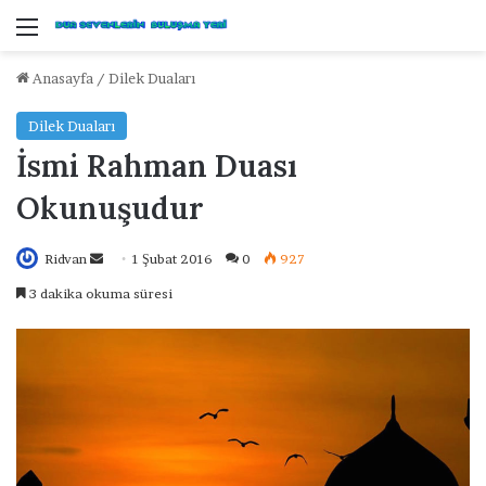
Menü
Anasayfa
/
Dilek Duaları
Dilek Duaları
İsmi Rahman Duası
Okunuşudur
Ridvan
B
1 Şubat 2016
0
927
i
3 dakika okuma süresi
r
e
-
p
o
s
t