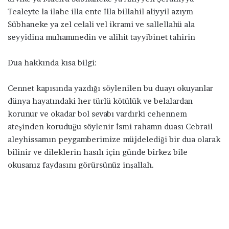
Tealeyte la ilahe illa ente İlla billahil aliyyil azıym
Sübhaneke ya zel celali vel ikrami ve sallellahü ala
seyyidina muhammedin ve alihit tayyibinet tahirin
Dua hakkında kısa bilgi:
Cennet kapısında yazdığı söylenilen bu duayı okuyanlar
dünya hayatındaki her türlü kötülük ve belalardan
korunur ve okadar bol sevabı vardırki cehennem
ateşinden koruduğu söylenir İsmi rahamn duası Cebrail
aleyhissamın peygamberimize müjdelediği bir dua olarak
bilinir ve dileklerin hasılı için günde birkez bile
okusanız faydasını görürsünüz inşallah.