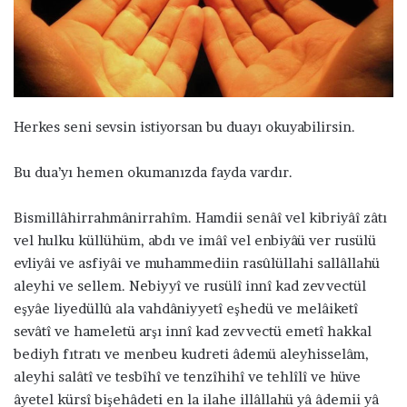
a
g
ö
n
d
e
Herkes seni sevsin istiyorsan bu duayı okuyabilirsin.
r
m
Bu dua’yı hemen okumanızda fayda vardır.
e
k
Bismillâhirrahmânirrahîm. Hamdii senâî vel kibriyâî zâtı
vel hulku küllühüm, abdı ve imâî vel enbiyâü ver rusülü
evliyâi ve asfiyâi ve muhammediin rasûlüllahi sallâllahü
aleyhi ve sellem. Nebiyyî ve rusülî innî kad zevvectül
eşyâe liyedüllû ala vahdâniyyetî eşhedü ve melâiketî
sevâtî ve hameletü arşı innî kad zevvectü emetî hakkal
bediyh fıtratı ve menbeu kudreti âdemü aleyhisselâm,
aleyhi salâtî ve tesbîhî ve tenzîhihî ve tehlîlî ve hüve
âyetel kürsî bişehâdeti en la ilahe illâllahü yâ âdemii yâ