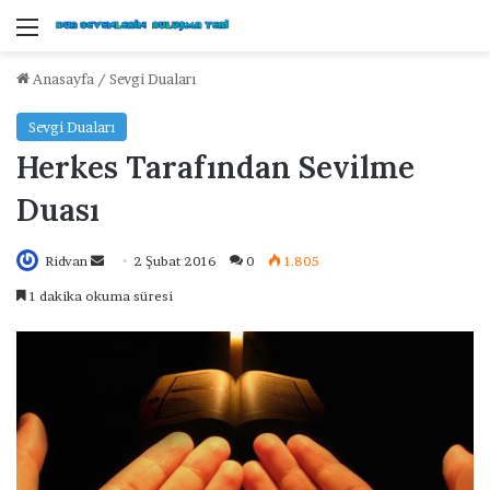
Menü
Anasayfa
/
Sevgi Duaları
Sevgi Duaları
Herkes Tarafından Sevilme
Duası
Ridvan
B
2 Şubat 2016
0
1.805
i
1 dakika okuma süresi
r
e
-
p
o
s
t