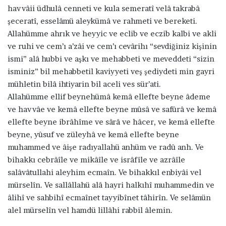
havvâii üdhulâ cenneti ve kula semeratî velâ takrabâ
şeceratî, esselâmü aleykümâ ve rahmeti ve bereketi.
Allahümme ahrık ve heyyic ve eclib ve eczib kalbi ve akli
ve ruhi ve cem’ı a’zâi ve cem’ı cevârihı “sevdiğiniz kişinin
ismi” alâ hubbi ve aşkı ve mehabbeti ve meveddeti “sizin
isminiz” bil mehabbetil kaviyyeti veş şediydeti min gayri
mühletin bilâ ihtiyarin bil aceli ves sür’ati.
Allahümme ellif beynehümâ kemâ ellefte beyne âdeme
ve havvâe ve kemâ ellefte beyne mûsâ ve safûrâ ve kemâ
ellefte beyne ibrâhîme ve sârâ ve hâcer, ve kemâ ellefte
beyne, yûsuf ve züleyhâ ve kemâ ellefte beyne
muhammed ve âişe radıyallahü anhüm ve radû anh. Ve
bihakkı cebrâîle ve mikâîle ve isrâfîle ve azrâîle
salâvâtullahi aleyhim ecmaîn. Ve bihakkıl enbiyâi vel
mürselîn. Ve sallâllahü alâ hayri halkıhî muhammedin ve
âlihî ve sahbihî ecmaînet tayyibînet tâhirîn. Ve selâmün
alel mürselîn vel hamdü lillâhi rabbil âlemin.