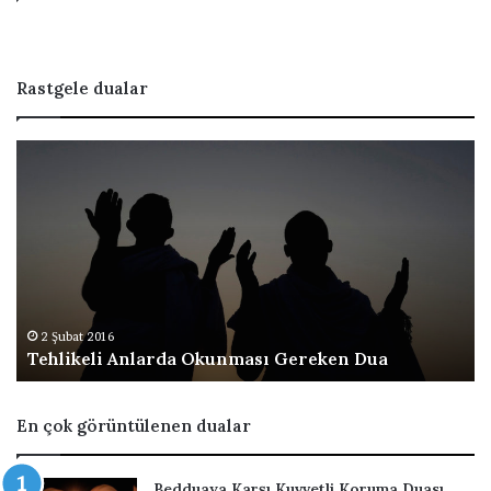
Rastgele dualar
T
M
e
â
h
u
l
n
i
S
k
û
e
r
l
e
i
s
2 Şubat 2016
Tehlikeli Anlarda Okunması Gereken Dua
A
i
n
l
En çok görüntülenen dualar
a
r
d
Bedduaya Karşı Kuvvetli Koruma Duası