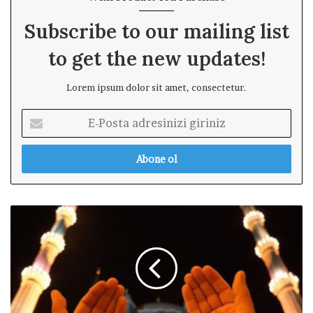
Subscribe to our mailing list
to get the new updates!
Lorem ipsum dolor sit amet, consectetur.
E
-
P
o
s
t
a
E
a
ş
d
i
r
n
e
D
s
a
i
i
n