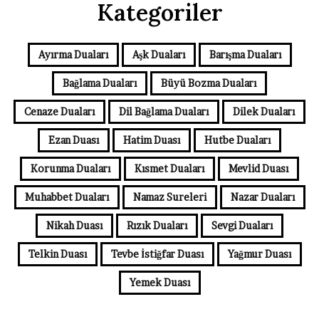
Kategoriler
Ayırma Duaları
Aşk Duaları
Barışma Duaları
Bağlama Duaları
Büyü Bozma Duaları
Cenaze Duaları
Dil Bağlama Duaları
Dilek Duaları
Ezan Duası
Hatim Duası
Hutbe Duaları
Korunma Duaları
Kısmet Duaları
Mevlid Duası
Muhabbet Duaları
Namaz Sureleri
Nazar Duaları
Nikah Duası
Rızık Duaları
Sevgi Duaları
Telkin Duası
Tevbe İstiğfar Duası
Yağmur Duası
Yemek Duası