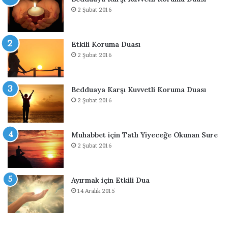
a
2 Şubat 2016
O
k
u
Etkili Koruma Duası
n
2 Şubat 2016
m
a
s
ı
Bedduaya Karşı Kuvvetli Koruma Duası
G
2 Şubat 2016
e
r
e
Muhabbet için Tatlı Yiyeceğe Okunan Sure
k
2 Şubat 2016
e
n
D
Ayırmak için Etkili Dua
u
14 Aralık 2015
a