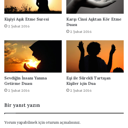
r
E
t
Kişiyi Aşık Etme Suresi
Karşı Cinsi Aşktan Kör Etme
m
Duası
2 Şubat 2016
e
2 Şubat 2016
D
u
a
s
ı
Sevdiğin İnsanı Yanına
Eşi ile Sürekli Tartışan
Getirme Duası
Kişiler için Dua
2 Şubat 2016
2 Şubat 2016
Bir yanıt yazın
Yorum yapabilmek için
oturum açmalısınız
.